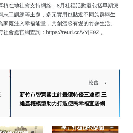
厚植在地社會支持網絡，8月社福活動還包括早期療
與志工訓練等主題，多元實用也貼近不同族群與生
為家庭注入幸福能量，共創溫馨有愛的竹縣生活。
詢：https://reurl.cc/VYjE9Z 。
較舊
縣
新竹市智慧國土計畫獲特優三連霸 三
健康及醫療
文教
維產權模型助力打造便民幸福宜居網
綜合
中臺科大行銷系系友
身心障礙運動會
回娘家以「青銀共
6金12銀10
學」打破世代隔閡