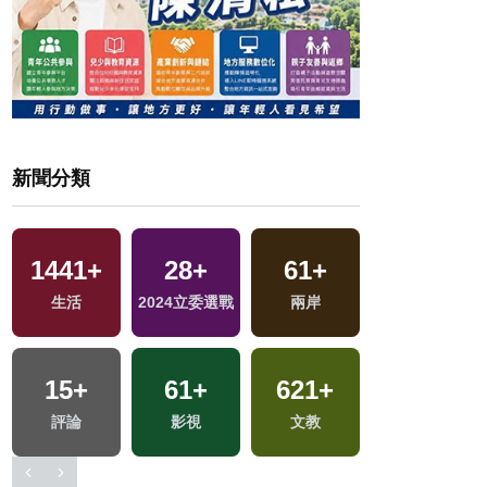
新聞分類
1441
+
28
+
61
+
1
+
生活
2024立委選戰
兩岸
兩岸藝苑天地
15
+
61
+
621
+
636
+
評論
影視
文教
綜合