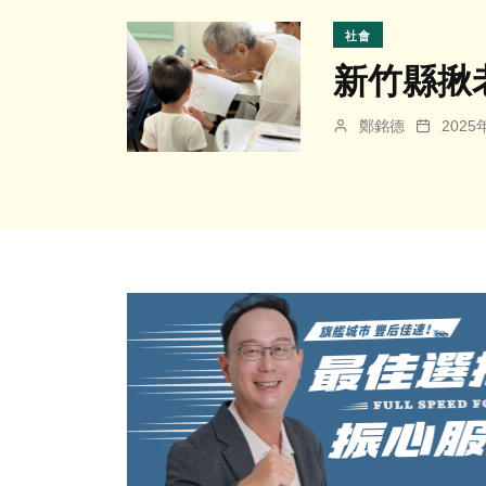
社會
新竹縣揪
鄭銘德
202