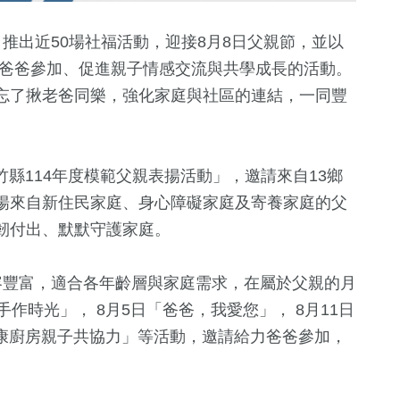
推出近50場社福活動，迎接8月8日父親節，並以
合爸爸參加、促進親子情感交流與共學成長的活動。
忘了揪老爸同樂，強化家庭與社區的連結，一同豐
竹縣114年度模範父親表揚活動」，邀請來自13鄉
揚來自新住民家庭、身心障礙家庭及寄養家庭的父
13
+
504
+
362
+
韌付出、默默守護家庭。
化交
2024總統大選
健康及醫療
旅遊
容豐富，適合各年齡層與家庭需求，在屬於父親的月
作時光」， 8月5日「爸爸，我愛您」， 8月11日
148
+
969
+
1211
+
健康廚房親子共協力」等活動，邀請給力爸爸參加，
運動
政治
社會