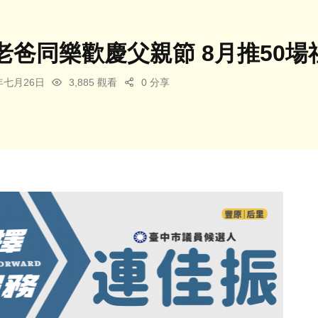
老爸同樂歡慶父親節 8月推50場
5年七月26日
3,885 觀看
0 分享