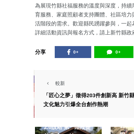
為展現竹縣社福服務的溫度與深度，持續
育服務、家庭照顧者支持團體、社區培力
活階段的需求。歡迎縣民踴躍參與，一起
詳細活動資訊與報名方式，請上新竹縣政府社會處官網查
分享
0+
0+
較新
「匠心之夢」徵得203件創新高 新竹
社會
文化魅力引爆全台創作熱潮
運動
生活
旅遊
全國
台南市公共自行車
雲林奪
2.0設站 第一階段提