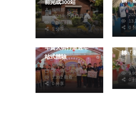
銅 
前完成300站
蘇
金王
編輯部
生活
20
2023年十月13日
生活
財經及消費
13
8,165 觀看
綜合
0 
旅遊
綜合
1 分享
媽祖
優惠互動齊發 雲林
長者
年貨大街打造過年一
轉「
站式體驗
蘇
板印
蘇榮泉
20
2026年二月07日
9,
3,392 觀看
0 
0 分享