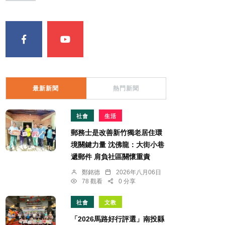
最新新聞
熱門新聞
社會
生活
郵務士是改善新竹獨老居住環
境關鍵力量 沈佛龍：大街小巷
遞郵件 肩負社區關懷重責
鄭銘德
2026年八月06日
78 觀看
0 分享
社會
文教
「2026馬路好行評選」南投縣