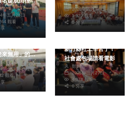
蔡名媫成田徑三
張皓傑
榮泉
2026年四月24日
健康及醫療
24年五月28日
1,927 觀看
,264 觀看
0 分享
分享
醫院樂齡市集：
社會
展銷售實力 翻
新竹縣社工辛苦了！
老來無用」的刻
社會處包場請看電影
榮泉
象
鄭銘德
24年十二月05日
2025年三月27日
932 觀看
4,978 觀看
分享
0 分享