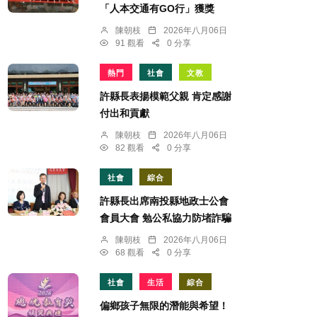
「人本交通有GO行」獲獎
陳朝枝
2026年八月06日
91 觀看
0 分享
熱門
社會
文教
許縣長表揚模範父親 肯定感謝
付出和貢獻
陳朝枝
2026年八月06日
82 觀看
0 分享
社會
綜合
許縣長出席南投縣地政士公會
會員大會 勉公私協力防堵詐騙
陳朝枝
2026年八月06日
68 觀看
0 分享
社會
生活
綜合
偏鄉孩子無限的潛能與希望！