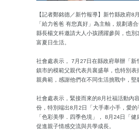
【記者鄭銘德／新竹報導】新竹縣政府8月
「給力爸爸 有您真好」為主軸，規劃適
縣長楊文科邀請大人小孩踴躍參與，也別
富夏日生活。
社會處表示， 7月27日在縣政府舉辦「新
鎮市的模範父親代表共襄盛舉，也特別表
2
+
4
+
0
+
1
+
18
+
親典範，感謝他們在不同生活挑戰中，堅
福建林公信俗文
兩岸佛教文
唱會
2023金鐘獎
司法放大鏡
化專區
流專區
社會處表示，緊接而來的8月社福活動內
份，特別端出8月2日「大手牽小手，愛的手
6
+
11
+
8
+
「色彩美學．四季色境」， 8月24日「
門
海峽論壇專區
綜藝
促進親子情感交流與共學成長。