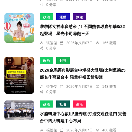
0 分享
政治
運動
旅遊
啦啦隊女神李多慧來了! 石岡熱氣球嘉年華8/22
起登場 星光卡司嗨翻三天
張皓傑
2026年八月07日
165 觀看
0 分享
政治
影視
2026金馬經典影展台中場盛大登場!比利懷德25
部名作齊聚台中 限量好禮回饋影迷
張皓傑
2026年八月07日
143 觀看
0 分享
政治
社會
生活
水湳轉運中心啟用!盧秀燕:打造交通任意門 完善
台中四大轉運中心布局
張皓傑
2026年八月07日
460 觀看