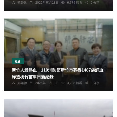
蘇榮泉
2025年三月18日
6,779 觀看
0 分享
社會
新竹人最熱血！119消防節新竹市募得1487袋鮮血
締造桃竹苗單日新紀錄
鄭銘德
2026年一月19日
3,288 觀看
0 分享