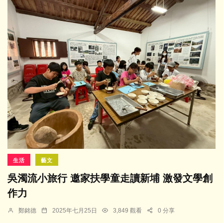
生活
藝文
吳濁流小旅行 邀家扶學童走讀新埔 激發文學創
作力
鄭銘德
2025年七月25日
3,849 觀看
0 分享