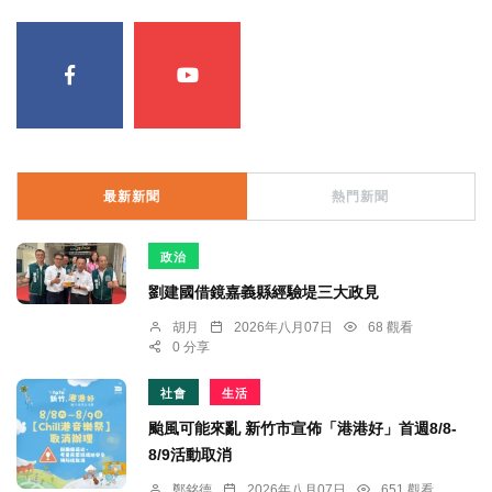
最新新聞
熱門新聞
政治
劉建國借鏡嘉義縣經驗堤三大政見
胡月
2026年八月07日
68 觀看
0 分享
社會
生活
颱風可能來亂 新竹市宣佈「港港好」首週8/8-
8/9活動取消
鄭銘德
2026年八月07日
651 觀看