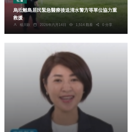
社會
烏坵離島居民緊急醫療後送清水警方等單位協力重
救援
楊川欽
2026年六月14日
1,514 觀看
0 分享