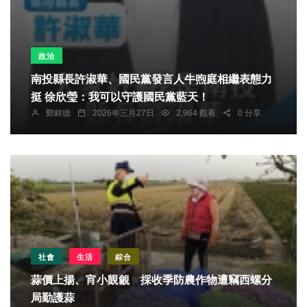
政治
南投縣長許淑華、國民黨發言人牛煦庭相繼表態力
挺 徐欣瑩：我可以守護國民黨藍天！
鄭銘德
2026年三月27日
2,964 觀看
0 分享
社會
生活
綜合
蒜價上揚、宵小覬覦 採收季防農作物遭竊西螺分
局勤護蒜