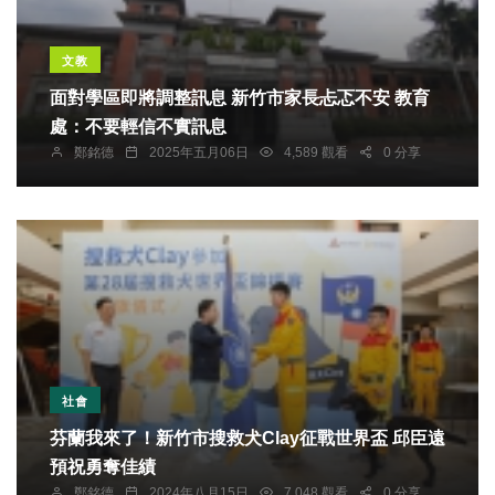
文教
面對學區即將調整訊息 新竹市家長忐忑不安 教育
處：不要輕信不實訊息
鄭銘德
2025年五月06日
4,589 觀看
0 分享
社會
芬蘭我來了！新竹市搜救犬Clay征戰世界盃 邱臣遠
預祝勇奪佳績
鄭銘德
2024年八月15日
7,048 觀看
0 分享