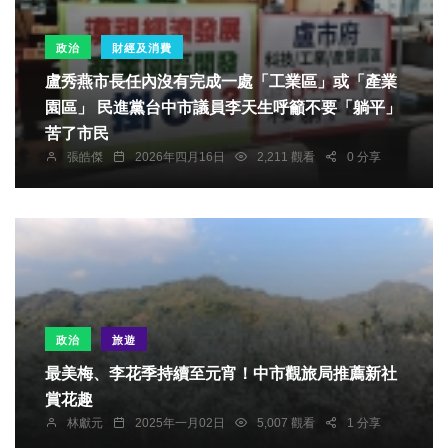
政治
財經及消費
盧秀燕市長任內沒有完成一處「工業區」或「產業
園區」 民進黨台中市議員李天生呼籲不要「躺平」
苦了市民
張皓傑
2026年四月16日
2,211 觀看
0 分享
政治
旅遊
最美梅、李花季持續至元宵！中市觀旅局推薦新社
賞花趣
林獻元
2025年一月02日
5,007 觀看
1 分享