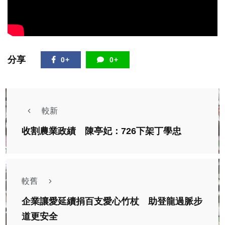
分享
0+
0+
較新
收割農業政績 陳亭妃：726下架丁學忠
較舊
企業讓愛延續捐百支愛心竹杖 助登龍過脈步
道更安全