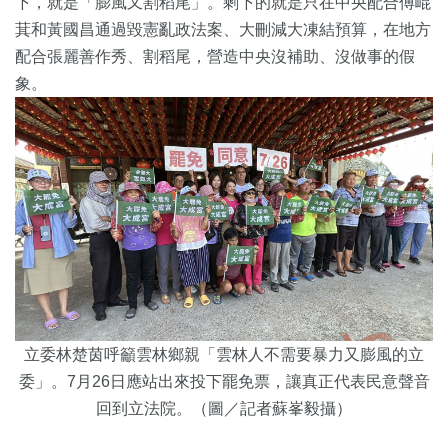
下，就是「膨風又割稻尾」。剩下的就是只在中央配合傅崐
萁和黃國昌通過毀憲亂政法案、大刪減大凍結預算，在地方
配合張麗善作秀、割稻尾，營造中央沒補助、沒做事的假
象。
立委林楚茵呼籲雲林鄉親「雲林人不需要暴力又膨風的立
委」。7月26日應站出來投下罷免票，讓真正代表民意聲音
回到立法院。（圖／記者蘇峯毅攝）