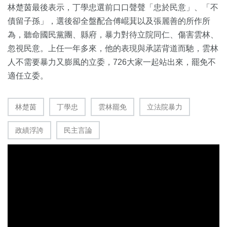
林楚茵最後表示，丁學忠選前口口聲聲「忠於民意」、「不
債留子孫」，選後卻全盤配合傅崐萁以及張麗善的所作所
為，聽命國民黨團、縣府，暴力對待立院同仁、傷害雲林、
忽視民意。上任一年多來，他的表現與承諾背道而馳，雲林
人不需要暴力又膨風的立委，726大家一起站出來，罷免不
適任立委。
林楚茵
丁學忠
雲林罷免
立法院暴力
政績浮誇
民主言論