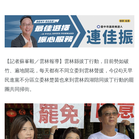
【記者蘇峯毅／雲林報導】雲林縣拔丁行動，目前勢如破
竹、遍地開花，每天都有不同立委到雲林聲援，今(24)天早
民進黨不分區立委林楚茵也來到雲林四湖陪同拔丁行動的罷
團共同掃街。