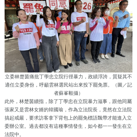
立委林楚茵痛批丁學忠立院行徑暴力，政績浮誇，質疑其不
適任立委身份，呼籲雲林選民站出來投下罷免票。（圖／記
者蘇峯毅攝）
此外，林楚茵續指，除了丁學忠在立院暴力滋事，跟他同屬
張家又是雲林女婿的韓國瑜，作為立法院長，竟然在立法院
搞起戒嚴，要求訪客拿下背包上的罷免標語飄帶才能進入立
委辦公室。過去都沒有這種事情發生，如今都一一發生在立
法院中。