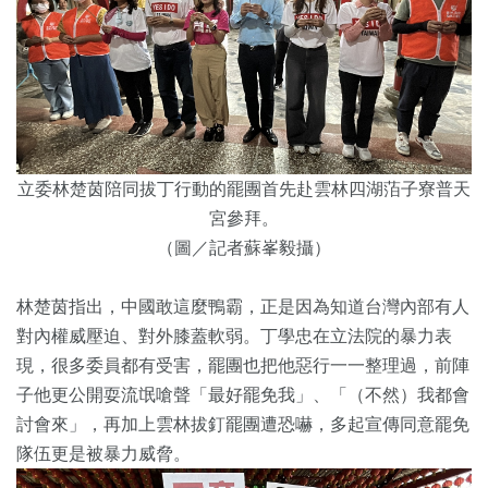
立委林楚茵陪同拔丁行動的罷團首先赴雲林四湖萡子寮普天
宮參拜。
（圖／記者蘇峯毅攝）
林楚茵指出，中國敢這麼鴨霸，正是因為知道台灣內部有人
對內權威壓迫、對外膝蓋軟弱。丁學忠在立法院的暴力表
現，很多委員都有受害，罷團也把他惡行一一整理過，前陣
子他更公開耍流氓嗆聲「最好罷免我」、「（不然）我都會
討會來」，再加上雲林拔釘罷團遭恐嚇，多起宣傳同意罷免
隊伍更是被暴力威脅。