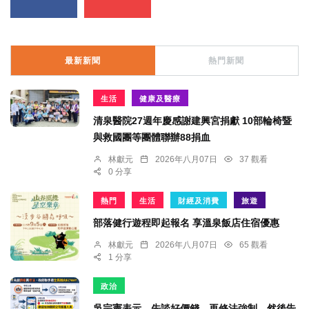
最新新聞
熱門新聞
生活
健康及醫療
清泉醫院27週年慶感謝建興宮捐獻 10部輪椅暨
與救國團等團體聯辦88捐血
林獻元
2026年八月07日
37 觀看
0 分享
熱門
生活
財經及消費
旅遊
部落健行遊程即起報名 享溫泉飯店住宿優惠
林獻元
2026年八月07日
65 觀看
1 分享
政治
吳宗憲表示，先談好價錢，再修法強制。然後告