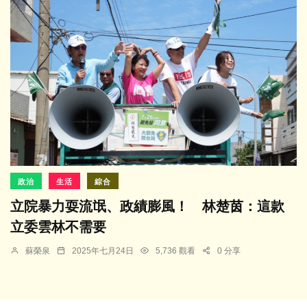
政治
生活
綜合
立院暴力耍流氓、政績膨風！ 林楚茵：這款
立委雲林不需要
蘇榮泉
2025年七月24日
5,736 觀看
0 分享