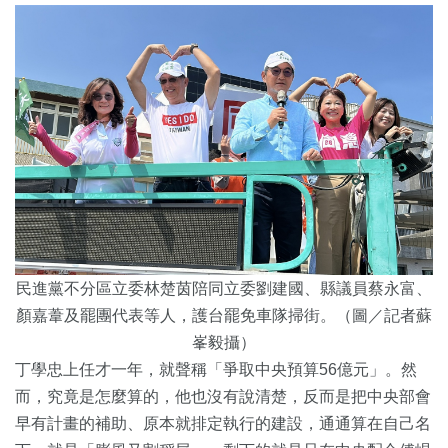
民進黨不分區立委林楚茵陪同立委劉建國、縣議員蔡永富、
顏嘉葦及罷團代表等人，護台罷免車隊掃街。（圖／記者蘇
峯毅攝）
丁學忠上任才一年，就聲稱「爭取中央預算56億元」。然
而，究竟是怎麼算的，他也沒有說清楚，反而是把中央部會
早有計畫的補助、原本就排定執行的建設，通通算在自己名