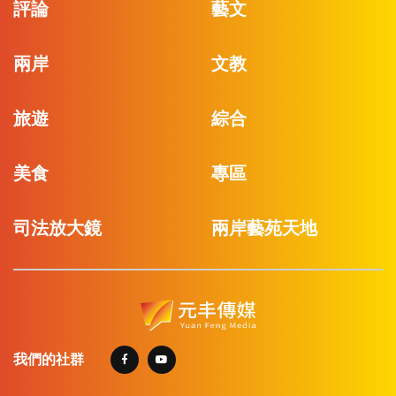
評論
藝文
兩岸
文教
旅遊
綜合
美食
專區
司法放大鏡
兩岸藝苑天地
我們的社群