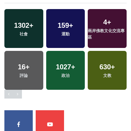
4
+
1302
+
159
+
兩岸佛教文化交流專
社會
運動
區
16
+
1027
+
630
+
評論
政治
文教