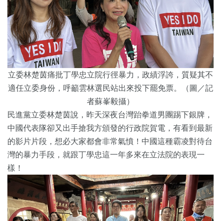
立委林楚茵痛批丁學忠立院行徑暴力，政績浮誇，質疑其不
適任立委身份，呼籲雲林選民站出來投下罷免票。（圖／記
者蘇峯毅攝）
民進黨立委林楚茵說，昨天深夜台灣跆拳道男團踢下銀牌，
中國代表隊卻又出手搶我方頒發的行政院賀電，有看到最新
的影片片段，想必大家都會非常氣憤！中國這種霸凌對待台
灣的暴力手段，就跟丁學忠這一年多來在立法院的表現一
樣！