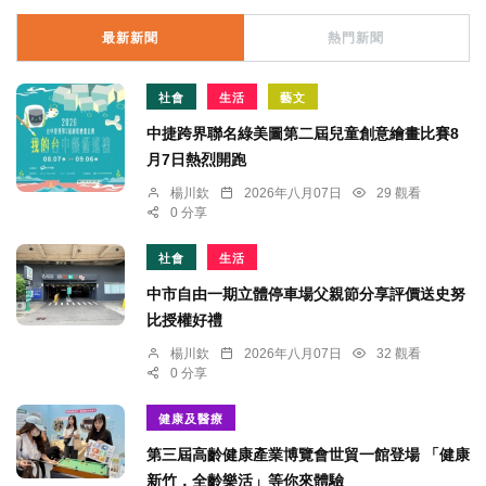
最新新聞
熱門新聞
社會
生活
藝文
中捷跨界聯名綠美圖第二屆兒童創意繪畫比賽8
月7日熱烈開跑
楊川欽
2026年八月07日
29 觀看
0 分享
社會
生活
中市自由一期立體停車場父親節分享評價送史努
比授權好禮
楊川欽
2026年八月07日
32 觀看
0 分享
健康及醫療
第三屆高齡健康產業博覽會世貿一館登場 「健康
新竹．全齡樂活」等你來體驗