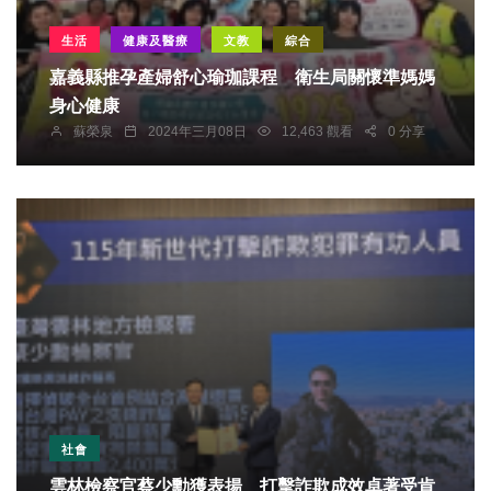
生活
健康及醫療
文教
綜合
嘉義縣推孕產婦舒心瑜珈課程 衛生局關懷準媽媽
身心健康
蘇榮泉
2024年三月08日
12,463 觀看
0 分享
社會
雲林檢察官蔡少勳獲表揚 打擊詐欺成效卓著受肯