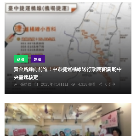
政治
旅遊
黃金路線向前進！中市捷運橘線送行政院審議 盼中
央盡速核定
張皓傑
2025年七月11日
4,318 觀看
0 分享