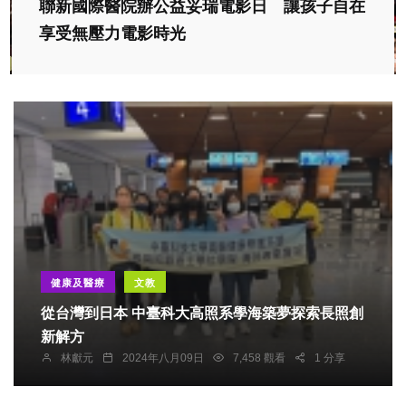
聯新國際醫院辦公益妥瑞電影日 讓孩子自在
享受無壓力電影時光
健康及醫療
文教
從台灣到日本 中臺科大高照系學海築夢探索長照創
新解方
林獻元
2024年八月09日
7,458 觀看
1 分享