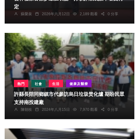
定
蘇榮泉
2026年六月12日
2,189 觀看
0 分享
熱門
社會
生活
健康及醫療
許縣長陪同鄉鎮市代參訪烏日垃圾焚化爐 期盼民眾
支持南投建廠
陳朝枝
2024年八月15日
7,970 觀看
0 分享