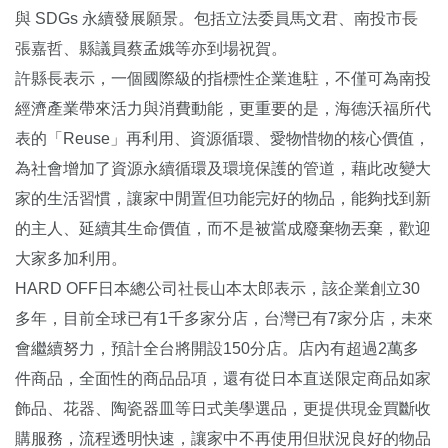
與 SDGs 永續發展願景。包括立法委員馬文君、南投市長
張嘉哲、縣議員蔡孟娥等亦到場祝賀。
許縣長表示，一個國際級的指標性企業進駐，不僅可為南投
經濟產業帶來活力與消費動能，更重要的是，海德沃福所代
表的「Reuse」再利用、資源循環、愛物惜物的核心價值，
為社會增加了資源永續循環及環境保護的管道，藉此改變大
家的生活習慣，讓家中閒置但功能完好的物品，能夠找到新
的主人、延續其生命價值，而不是被當成廢棄物丟棄，歡迎
大家多加利用。
HARD OFF日本總公司社長山本太郎表示，該企業創立30
多年，目前全球已有1千多家分店，台灣已有7家分店，未來
會繼續努力，預計全台將開設150分店。店內有超過2萬多
件商品，全面性的商品品項，還有從日本直送限定商品如家
飾品、花器、陶瓷器皿等日式美學選品，更提供現金買斷收
購服務，流程透明快速，讓家中不再使用但狀況良好的物品