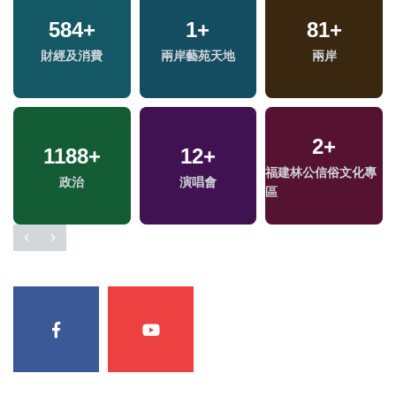
584
+
1
+
81
+
財經及消費
兩岸藝苑天地
兩岸
2
+
1188
+
12
+
福建林公信俗文化專
政治
演唱會
區