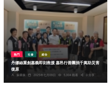
熱門
社會
綜合
丹娜絲重創嘉義即刻救援 嘉邑行善團捐千萬助災害
復原
蘇榮泉
2025年七月09日
5,004 觀看
0 分享