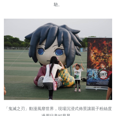
馳。
「鬼滅之刃」動漫風靡世界，現場沉浸式佈景讓親子粉絲度
過周日美好早晨。