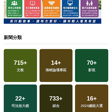
新聞分類
715
+
14
+
70
+
專
文教
海峽論壇專區
影視
22
+
733
+
16
+
司法放大鏡
綜合
2024總統大選