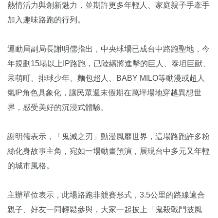
熱情活力與創新魅力，並期許更多年輕人、家庭親子手牽手
加入趣味路跑的行列。
運動局副局長謝明儒指出，中央球場已成台中路跑聖地，今
年規劃15場以上IP路跑，已陸續將進擊的巨人、泰坦巨獸、
呆萌町、排球少年、麵包超人、BABY MILO等動漫或超人
氣IP角色具象化，讓民眾週末假期在萬坪場地穿越異想世
界，感受美好的沉浸式體驗。
謝明儒表示，「鬼滅之刃」動漫風靡世界，這場路跑許多粉
絲化身故事主角，宛如一場動畫預演，展現台中多元又年輕
的城市風格。
主辦單位表示，此場路跑非競賽形式，3.5公里的路線適合
親子、好友一同輕鬆參與，大家一起披上「鬼殺戰鬥披風