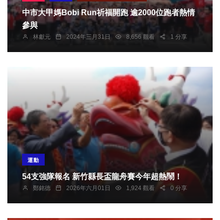
中市大甲媽Bobi Run祈福開跑 逾2000位跑者熱情
參與
林獻元
2024年三月31日
8,656 觀看
1 分享
運動
54支強隊報名 新竹縣長盃龍舟賽今年超熱鬧！
鄭銘德
2026年六月01日
1,924 觀看
0 分享