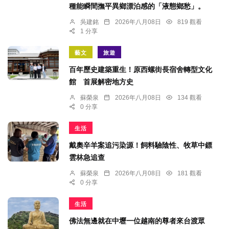
種能瞬間撫平異鄉漂泊感的「液態鄉愁」。
吳建銘
2026年八月08日
819 觀看
1 分享
藝文
旅遊
百年歷史建築重生！原西螺街長宿舍轉型文化
館 首展解密地方史
蘇榮泉
2026年八月08日
134 觀看
0 分享
生活
戴奧辛羊案追污染源！飼料驗陰性、牧草中鏢
雲林急追查
蘇榮泉
2026年八月08日
181 觀看
0 分享
生活
佛法無邊就在中壢一位越南的尊者來台渡眾