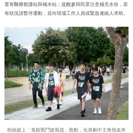
置有醫療救護站與補水站；提醒參與民眾注意補充水份，若
有狀況請暫停運動，並向現場工作人員或緊急連絡人求助。
粉絲披上「鬼殺戰鬥披風毯」跑動，化身劇中主角熱血奔