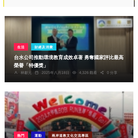
生活
財經及消費
台水公司推動環境教育成效卓著 勇奪國家評比最高
榮譽「特優獎」
林獻元
2025年八月18日
4,326 觀看
0 分享
熱門
運動
兩岸道教文化交流專區