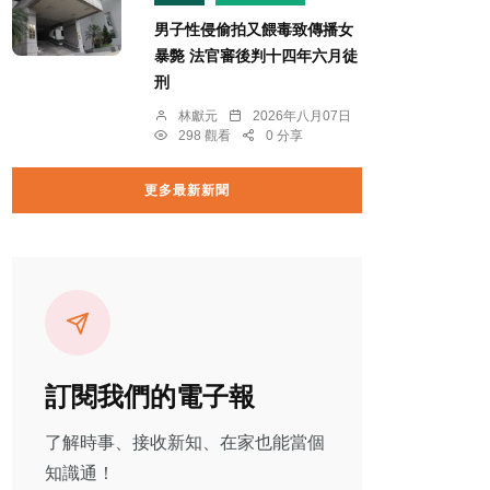
男子性侵偷拍又餵毒致傳播女
暴斃 法官審後判十四年六月徒
刑
林獻元
2026年八月07日
298 觀看
0 分享
更多最新新聞
訂閱我們的電子報
了解時事、接收新知、在家也能當個
知識通！