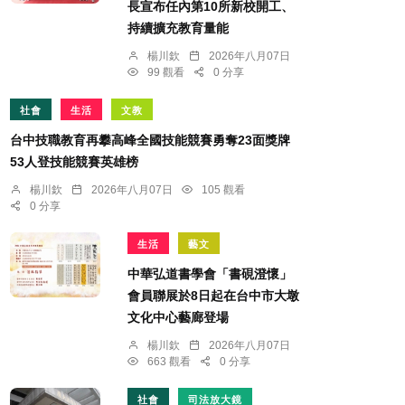
長宣布任內第10所新校開工、
持續擴充教育量能
楊川欽
2026年八月07日
99 觀看
0 分享
社會
生活
文教
台中技職教育再攀高峰全國技能競賽勇奪23面獎牌
53人登技能競賽英雄榜
楊川欽
2026年八月07日
105 觀看
0 分享
生活
藝文
中華弘道書學會「書硯澄懷」
會員聯展於8日起在台中市大墩
文化中心藝廊登場
楊川欽
2026年八月07日
663 觀看
0 分享
社會
司法放大鏡