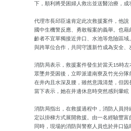
下，順利將受困婦人救出並送醫治療，成
代理市長邱臣遠肯定此次救援案件，他說
國中生機警反應、勇敢報案的義舉。也藉
齡者不宜單獨接近井口、水池等危險區域
與跨單位合作，共同守護新竹成為安全、
消防局表示，救援案件發生於當天15時
1
+
5
+
642
+
196
+
26
+
眾墜井受困後，立即派遣南寮及竹光分隊
兩岸佛教文
教
生活
財經及消費
影視
在井內且水深及腰，雖然意識清楚，但因
流專區
當下表示，她在井邊休息時突然感到暈眩
+
4
+
220
+
消防局指出，在救援過程中，消防人員持
3金鐘獎
演唱會
健康及醫療
定以掛梯方式展開救援。由一名經驗豐富
同時，現場的消防與警察人員也於井口協