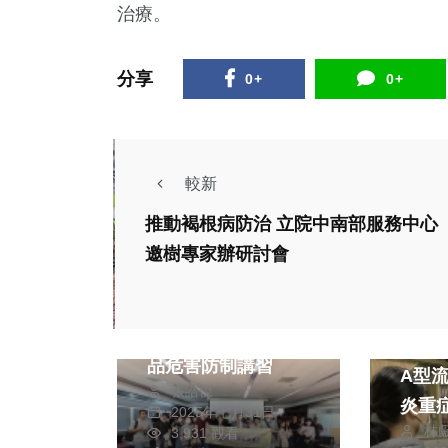
治療。
分享
0+
0+
較新
推動褐根病防治 立院中南部服務中心
邀樹專家辦研討會
政治
社會
強化反毒意識 中市
觀旅局辦理旅宿業毒
健康及
品危害防制講習
A型
張皓傑
炎重
2025年七月31日
林
3,931 觀看
社會