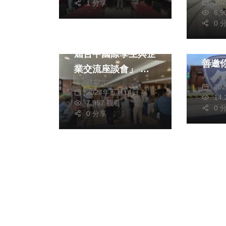
20
1 分享
6,
旅遊
文教
0 
台1
弘光科技大學「第一
起久
屆台中國際學生與企
善邀你
業交流座談會」 為
蘇
拍照
林獻元
台中地區國際學生與
20
2024年五月14日
14
企業搭建溝通橋梁
7,957 觀看
0 
0 分享