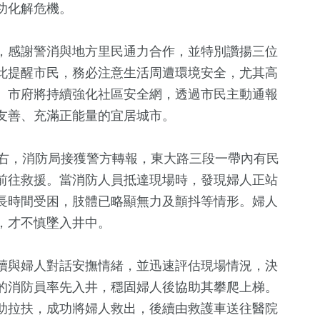
功化解危機。
，感謝警消與地方里民通力合作，並特別讚揚三位
此提醒市民，務必注意生活周遭環境安全，尤其高
。市府將持續強化社區安全網，透過市民主動通報
友善、充滿正能量的宜居城市。
左右，消防局接獲警方轉報，東大路三段一帶內有民
136
+
271
+
161
+
前往救援。當消防人員抵達現場時，發現婦人正站
化交
熱門
綜合
旅遊
長時間受困，肢體已略顯無力及顫抖等情形。婦人
，才不慎墜入井中。
12
+
3
+
5
+
續與婦人對話安撫情緒，並迅速評估現場情況，決
兩岸道教文化
綜藝
海峽論壇專區
流專區
的消防員率先入井，穩固婦人後協助其攀爬上梯。
助拉扶，成功將婦人救出，後續由救護車送往醫院