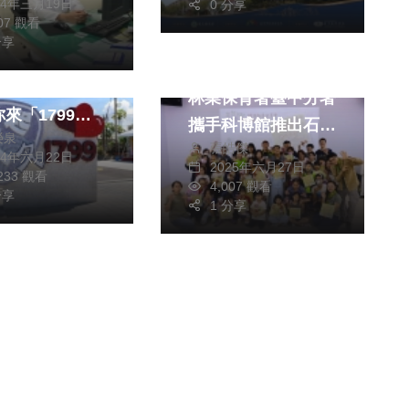
24年三月19日
0 分享
907 觀看
綜合
綜合
分享
7特色地標「一
暑期生態強檔來襲！
久」揭牌 張麗
林業保育署臺中分署
來「1799」
攜手科博館推出石虎
榮泉
打卡
張皓傑
保育推廣活動 即日
24年六月22日
2025年六月27日
,233 觀看
起開放報名
4,007 觀看
分享
1 分享