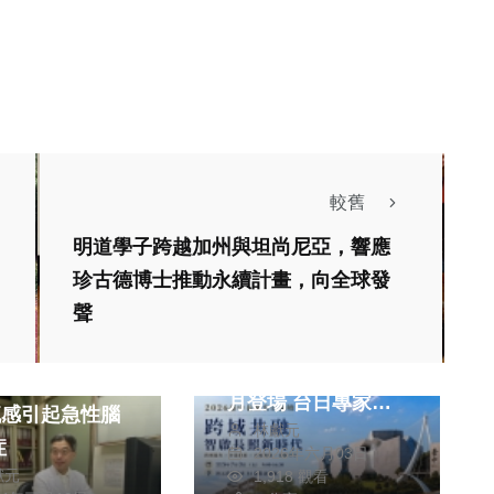
較舊
明道學子跨越加州與坦尚尼亞，響應
珍古德博士推動永續計畫，向全球發
政治
健康及醫療
聲
接軌長照3.0！2026
台中台日長照論壇7
醫療
月登場 台日專家齊
流感引起急性腦
林獻元
聚共探高齡照護新未
症
2026年六月03日
來
獻元
1,918 觀看
生活