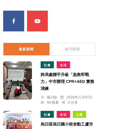
最新新聞
熱門新聞
社會
生活
跨局處聯手升級「急救即戰
力」中市辦理 CPR+AED 實務
演練
楊川欽
2026年八月07日
88 觀看
0 分享
社會
生活
文教
烏日區旭日國小校舍動工盧市