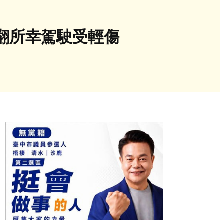
翻所幸駕駛受輕傷