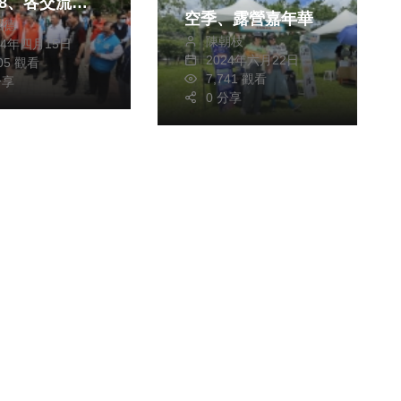
68、各交流道
空季、露營嘉年華
銘德
陳朝枝
24年四月15日
2024年六月22日
405 觀看
7,741 觀看
分享
0 分享