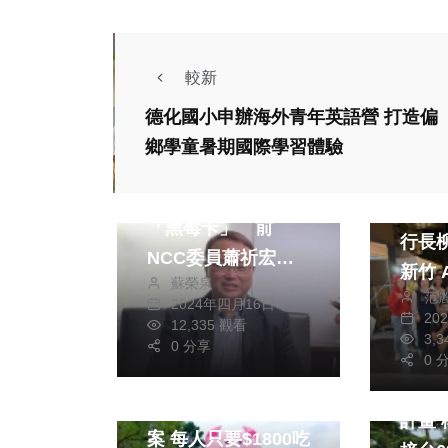
較新
德化國小申辦海外青年英語營 打造偏
社會
生活
鄉學童暑期國際學習體驗
綜合
生活
協助詐團取得大批
紐約
「黑莓卡」 前
行長柳懿
NCC委員蕭祈宏遭
新竹 
蘇榮泉
起訴
范
竹科
2024年四月16日
20
12,335 觀看
誕市
3,
0 分享
社會
0 
旅遊
陳揆
歡慶畢業學生最省方
計畫
案 每人只要$1800吃