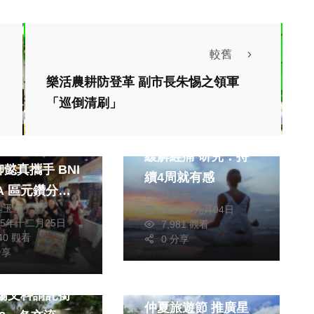
較舊
樂活農耕防登革 副市長朱惕之領軍
「巡倒清刷」
健康及醫療
運動
做「這種運動」有效
國際教育機構執
緩解經痛 研究：持
真攜手 BNI
續4周就有感
A 區元鑽分會
林獻元
麗玉
2024年九月04日
悦揚社區北歐聖
25年十二月25日
7,981 觀看
集溫馨登場
340 觀看
0 分享
生活
健康及醫療
分享
文教
旅遊
赴湖口視察楊頭
南投縣政府參加台灣
 楊文科請託銜
仲夏旅遊節 推廣星