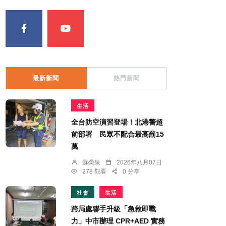
最新新聞
熱門新聞
生活
全台防空演習登場！北港警超
前部署 民眾不配合最高罰15
萬
蘇榮泉
2026年八月07日
278 觀看
0 分享
社會
生活
跨局處聯手升級「急救即戰
力」中市辦理 CPR+AED 實務