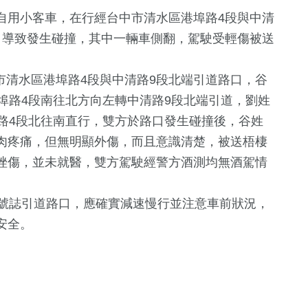
自用小客車，在行經台中市清水區港埠路4段與中清
，導致發生碰撞，其中一輛車側翻，駕駛受輕傷被送
。
市清水區港埠路4段與中清路9段北端引道路口，谷
埠路4段南往北方向左轉中清路9段北端引道，劉姓
路4段北往南直行，雙方於路口發生碰撞後，谷姓
肉疼痛，但無明顯外傷，而且意識清楚，被送梧棲
18
+
1424
+
264
+
挫傷，並未就醫，雙方駕駛經警方酒測均無酒駕情
天地
評論
社會
藝文
號誌引道路口，應確實減速慢行並注意車前狀況，
安全。
1
+
71
+
360
+
2023金鐘獎
兩岸
熱門