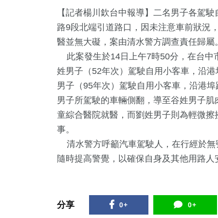
【記者楊川欽台中報導】二名男子各駕駛
路9段北端引道路口，因未注意車前狀況
醫並無大礙，案由清水警方調查責任歸屬
此案發生於14日上午7時50分，在台中
姓男子（52年次）駕駛自用小客車，沿港
男子（95年次）駕駛自用小客車，沿港埠
男子所駕駛的車輛側翻，導至谷姓男子肌
1
+
407
+
1620
+
173
+
1
+
童綜合醫院就醫，而劉姓男子則為輕微擦
唱會
旅遊
生活
運動
兩岸藝苑
事。
清水警方呼籲汽車駕駛人，在行經於無
2
+
隨時提高警覺，以確保自身及其他用路人
5
+
75
+
福建林公信俗文
立委選戰
美食
化專區
分享
0+
0+