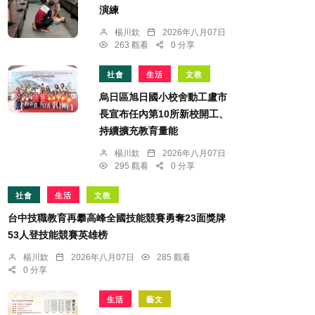
演練
楊川欽
2026年八月07日
263 觀看
0 分享
社會
生活
文教
烏日區旭日國小校舍動工盧市
長宣布任內第10所新校開工、
持續擴充教育量能
楊川欽
2026年八月07日
295 觀看
0 分享
社會
生活
文教
台中技職教育再攀高峰全國技能競賽勇奪23面獎牌
53人登技能競賽英雄榜
楊川欽
2026年八月07日
285 觀看
0 分享
生活
藝文