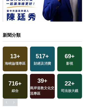
新聞分類
13
+
517
+
69
+
699
+
海峽論壇專區
財經及消費
影視
文教
39
+
4
+
716
+
22
+
兩岸道教文化交
兩岸佛教文化交
綜合
司法放大鏡
流專區
流專區