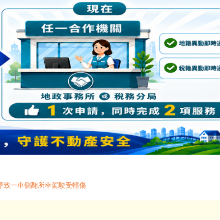
導致一車側翻所幸駕駛受輕傷