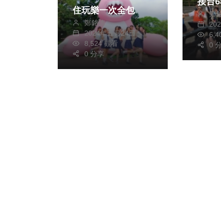
接台
住玩樂一次全包
鄭
改善
鄭銘德
20
2024年五月24日
6,
8,524 觀看
0 
0 分享