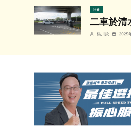
社會
二車於清
楊川欽
202