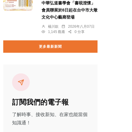
中華弘道書學會「書硯澄懷」
會員聯展於8日起在台中市大墩
文化中心藝廊登場
楊川欽
2026年八月07日
1,145 觀看
0 分享
更多最新新聞
訂閱我們的電子報
了解時事、接收新知、在家也能當個
知識通！