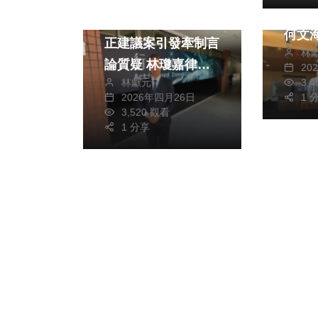
中段班 民進黨
行政院推進國安法修
何文
正建議案引發牽制言
林
該加
論質疑 林瓊嘉律
20
林獻元
3,
師：必須具備「重大
2026年四月26日
1 
且即時危險」之情形
3,520 觀看
下，國家始得處罰政
1 分享
治性言論