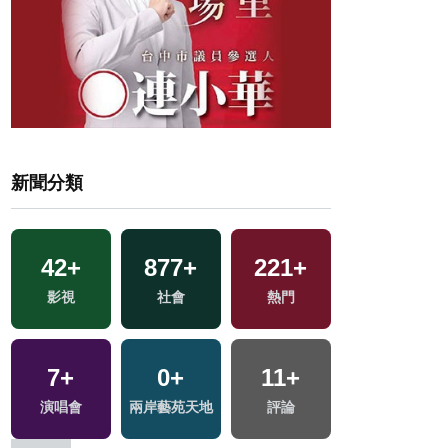
新聞分類
42
+
877
+
221
+
8
+
影視
社會
熱門
海峽論壇專區
7
+
0
+
11
+
105
+
演唱會
兩岸藝苑天地
評論
運動