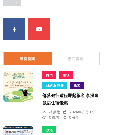
最新新聞
熱門新聞
熱門
生活
財經及消費
旅遊
部落健行遊程即起報名 享溫泉
飯店住宿優惠
林獻元
2026年八月07日
0 觀看
0 分享
政治