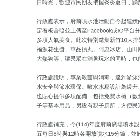
日時光，歡迎市民朋友把握炎炎夏日，踴
行政處表示，府前噴水池活動自今起連續
定看板合照並上傳至Facebook或IG
多項人氣美食。此次特別邀集新竹10大排
福源花生醬、華品摃丸、阿忠冰店、山田
大熱狗等，讓民眾在消暑玩水的同時，也
行政處說明，專業殺菌與消毒，達到游泳
水安全與節水環保。噴水水壓設計為緩升
也貼心提供多項配備，包括免費水槍（數
子等基本用品，另設有親子廁所，方便民
行政處補充，今(114)年度府前廣場噴水
五每日8時與12時各開放噴水15分鐘，並