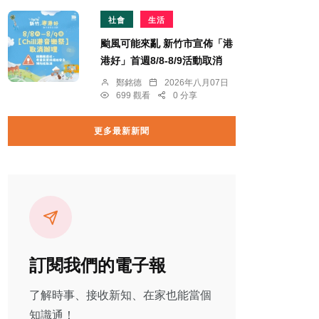
社會
生活
颱風可能來亂 新竹市宣佈「港
港好」首週8/8-8/9活動取消
鄭銘德
2026年八月07日
699 觀看
0 分享
更多最新新聞
訂閱我們的電子報
了解時事、接收新知、在家也能當個
知識通！