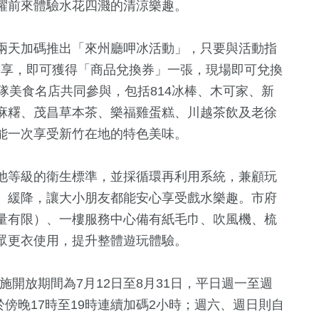
躍前來體驗水花四濺的清涼樂趣。
兩天加碼推出「來州廳呷冰活動」，只要與活動指
平台分享，即可獲得「商品兌換券」一張，現場即可兌換
隊美食名店共同參與，包括814冰棒、木可家、新
麻糬、茂昌草本茶、樂福雞蛋糕、川越茶飲及老徐
能一次享受新竹在地的特色美味。
池等級的衛生標準，並採循環再利用系統，兼顧玩
、緩降，讓大小朋友都能安心享受戲水樂趣。市府
量有限）、一樓服務中心備有紙毛巾、吹風機、梳
眾更衣使用，提升整體遊玩體驗。
設施開放期間為7月12日至8月31日，平日週一至週
於傍晚17時至19時連續加碼2小時；週六、週日則自