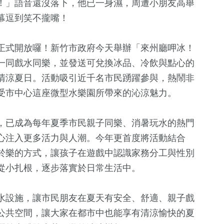
！」語音還沒落下，他已一身濕，周遭小朋友高舉
幕逗到笑不攏嘴！
正式開放囉！新竹市政府今天舉辦「來州廳呷冰！
一同戲水同樂，並發送可兌換冰品、冷飲與點心的
清涼夏日。活動吸引近千名市民踴躍參與，熱鬧非
受市中心這座微型水樂園所帶來的沁涼魅力。
，已成為每年夏季市民親子同樂、消暑玩水的熱門
702
+
13
+
441
+
心注入更多活力與人潮。今年更首度將活動結合
俗文
政治
司法放大鏡
綜合
於樂的方式，讓孩子在遊戲中認識家務分工與性別
從小扎根，逐步落實於日常生活中。
6
+
10
+
1119
+
水設施，讓市民朋友在夏天有安全、舒適、親子戲
綜藝
2024總統大選
生活
公共空間，讓大家在都市中也能享有清涼愉快的夏