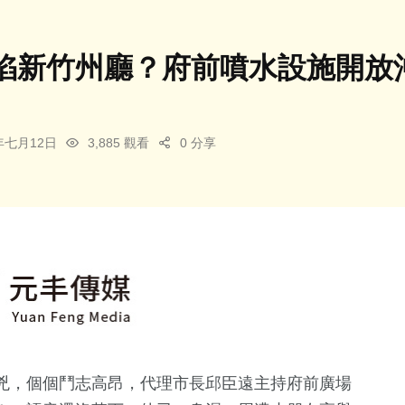
陷新竹州廳？府前噴水設施開放
5年七月12日
3,885 觀看
0 分享
兇，個個鬥志高昂，代理市長邱臣遠主持府前廣場