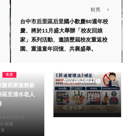
較舊
台中市后里區后里國小歡慶80週年校
慶、將於11月盛大舉辦「校友回娘
家」系列活動、邀請歷屆校友重返校
園、重溫童年回憶、共襄盛舉。
社會
生活
新竹學生網售酒品遭
罰1.5萬 市府籲民眾
生活
勿誤踩法規紅線
銀髮就業服務新
鄭銘德
跨區至清水老人
2026年五月17日
2,105 觀看
務
0 分享
川欽
26年四月27日
健康及醫療
545 觀看
分享
疫苗施打率都在