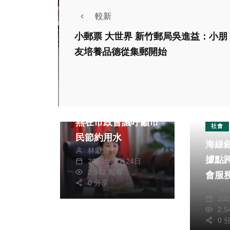
較新
小郵票 大世界 新竹郵局吳進益：小朋
友培養品德從集郵開始
政治
生活
財經及消費
水情告急 市長盧秀
燕在市政會議呼籲市
社會
民節約用水
海線
林獻元
據點
2026年三月24日
2,962 觀看
會服
0 分享
楊
20
政治
2,
熱門
政治
0 
流感
社會
司法放大鏡