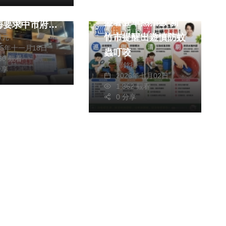
健康及醫療
議員
盛暑登革熱猖獗 新
海要求中市府應
竹市提醒出遊慎防蚊
獻元
設快打站防疫
25年十一月18日
蟲叮咬
450 觀看
鄭銘德
分享
2026年七月02日
1,362 觀看
0 分享