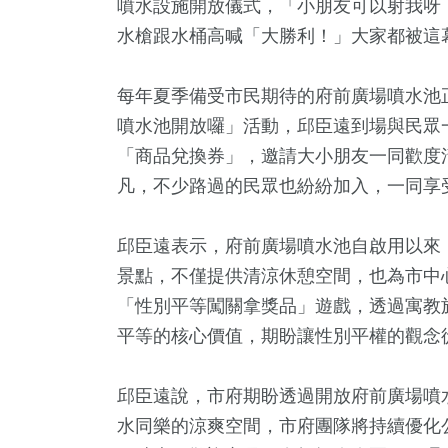
噴水設施開放儀式，「小朋友可以射我呀
水槍跟水桶高喊「大勝利！」大家都被這
每年夏季備受市民期待的府前廣場噴水池
噴水池開放囉」活動，邱臣遠到場與民眾
「商品兌換券」，邀請大小朋友一同歡度
凡，不少路過的民眾也紛紛加入，一同享
邱臣遠表示，府前廣場噴水池自啟用以來
24
+
1
+
2
+
21
+
162
+
景點，不僅提供清涼休憩空間，也為市中
兩岸道教文化交
福建林公信
遊
2024立委選戰
藝文
「性別平等闖關拿獎品」遊戲，透過寓教
流專區
化專區
平等的核心價值，期盼讓性別平權的觀念
2
+
49
+
47
+
邱臣遠說，市府期盼透過開放府前廣場噴
教
美食
兩岸
水同樂的涼爽空間，市府團隊將持續優化