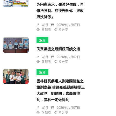
吳宗憲表示，先談好價錢，再
修法強制。然後告訴你「跟政
府沒關係」
胡月
2026年八月07日
0 觀看
0 分享
政治
民眾黨提交通罰鍰回饋交通
胡月
2026年八月07日
5 觀看
0 分享
政治
雲林縣長參選人劉建國請益之
旅到嘉義 借鏡嘉義縣經驗提三
大政見 劉建國：嘉義做得
到，雲林一定做得到
胡月
2026年八月07日
5 觀看
0 分享