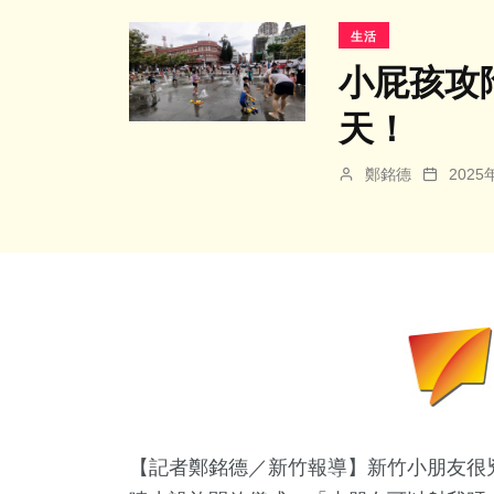
生活
小屁孩攻
天！
鄭銘德
202
【記者鄭銘德／新竹報導】新竹小朋友很