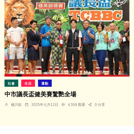
社會
生活
運動
中市議長盃健美賽驚艷全場
楊川欽
2025年七月12日
4,558 觀看
0 分享