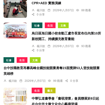
CPR+AED 實務演練
楊川欽
2026年八月07日
88 觀看
0 分享
社會
生活
文教
烏日區旭日國小校舍動工盧市長宣布任內第10所
新校開工、持續擴充教育量能
楊川欽
2026年八月07日
93 觀看
0 分享
社會
生活
文教
台中技職教育再攀高峰全國技能競賽勇奪23面獎牌53人登技能競賽
英雄榜
楊川欽
2026年八月07日
99 觀看
0 分享
生活
藝文
中華弘道書學會「書硯澄懷」會員聯展於8日起
在台中市大墩文化中心藝廊登場