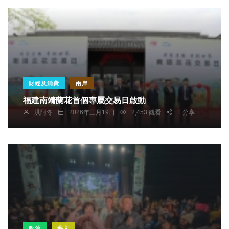
財經及消費
兩岸
福建南靖蘭花首個專屬交易日啟動
洪阿冬
2026年三月19日
2,453 觀看
1 分享
政治
藝文