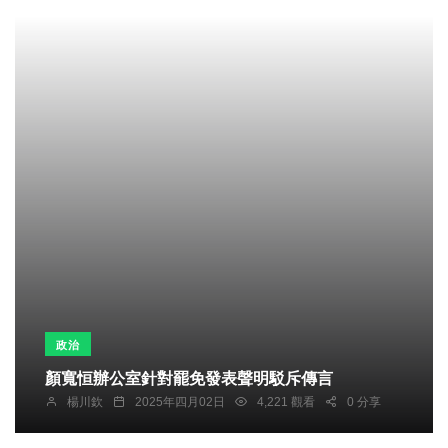
政治
顏寬恒辦公室針對罷免發表聲明駁斥傳言
楊川欽
2025年四月02日
4,221 觀看
0 分享