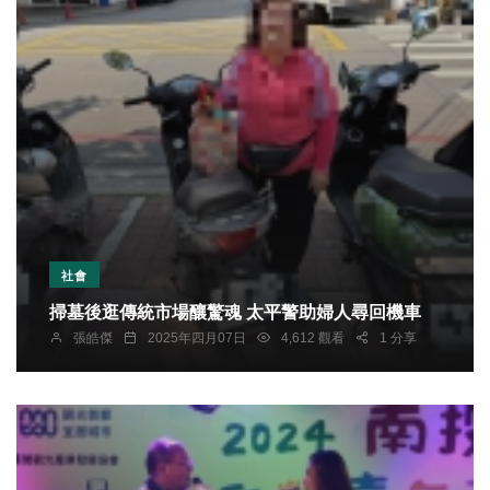
社會
掃墓後逛傳統市場釀驚魂 太平警助婦人尋回機車
張皓傑
2025年四月07日
4,612 觀看
1 分享