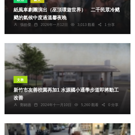
紙風車劇團演出（巫頂環遊世界） 二千民眾冷颼
颼的氣候中度過溫馨夜晚
張皓傑
2026年一月12日
3,013 觀看
1 分享
文教
新竹市友善校園再加1 水源國小通學步道即將動工
改善
鄭銘德
2024年十一月10日
5,260 觀看
0 分享