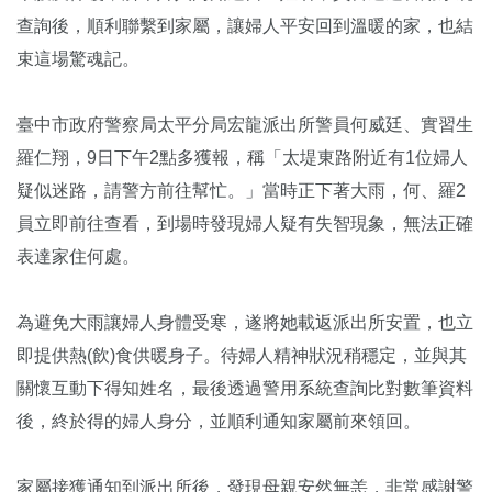
查詢後，順利聯繫到家屬，讓婦人平安回到溫暖的家，也結
束這場驚魂記。
臺中市政府警察局太平分局宏龍派出所警員何威廷、實習生
羅仁翔，9日下午2點多獲報，稱「太堤東路附近有1位婦人
疑似迷路，請警方前往幫忙。」當時正下著大雨，何、羅2
員立即前往查看，到場時發現婦人疑有失智現象，無法正確
表達家住何處。
為避免大雨讓婦人身體受寒，遂將她載返派出所安置，也立
即提供熱(飲)食供暖身子。待婦人精神狀況稍穩定，並與其
關懷互動下得知姓名，最後透過警用系統查詢比對數筆資料
後，終於得的婦人身分，並順利通知家屬前來領回。
家屬接獲通知到派出所後，發現母親安然無恙，非常感謝警