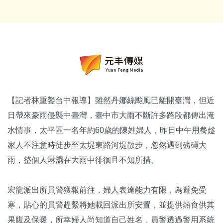
【記者林重鎣台中報導】雖然丹娜絲颱風已離開臺灣，但近
日帶來豪雨侵襲中臺灣，臺中市大雨不斷許多路段都傳出淹
水情事，太平區一名年約60歲的陳姓婦人，昨日中午用餐趁
家人不注意時徒步至太堤東路河堤散步，忽然遇到磅礡大
雨，整個人淋濕在大雨中徘徊且不知所措。
宏龍派出所員警獲報前往，婦人表達能力有限，為避免受
寒，貼心的員警趕緊將她載回派出所安置，並提供熱食供其
果腹及保暖，所幸婦人尚知道自己姓名，員警透過警用系統