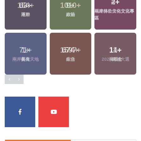
4
+
154
+
9
+
專
兩岸佛教文化交流專
運動
綜藝
區
71
+
674
+
14
+
美食
綜合
2024總統大選