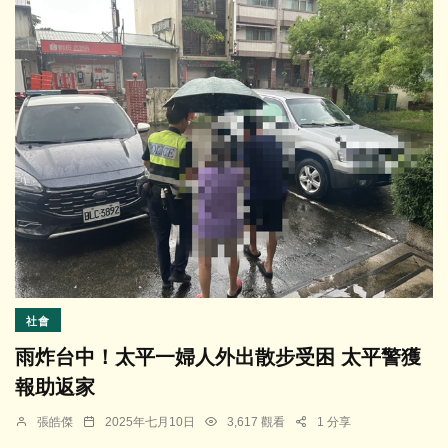
社會
雨炸台中！太平一婦人外出散步受困 太平警獲
報助返家
張皓傑
2025年七月10日
3,617 觀看
1 分享