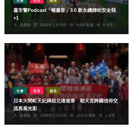
社會
生活
綜合
嘉市警Podcast「報嘉音」3.0 新永續婦幼安全我
+1
蘇榮泉
2024年八月15日
8,609 觀看
0 分享
社會
生活
綜合
日本大間町天妃媽祖北港進香 朝天宮跨國信仰交
流再展光彩
蘇榮泉
2024年三月16日
13,076 觀看
1 分享