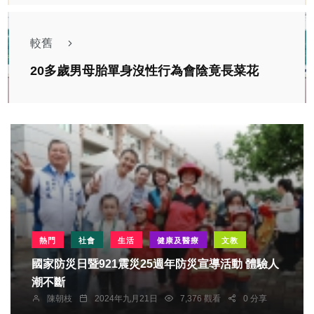
較舊
20多歲男母胎單身沒性行為會陰竟長菜花
熱門
社會
生活
健康及醫療
文教
國家防災日暨921震災25週年防災宣導活動 體驗人
潮不斷
陳朝枝
2024年九月21日
7,376 觀看
0 分享