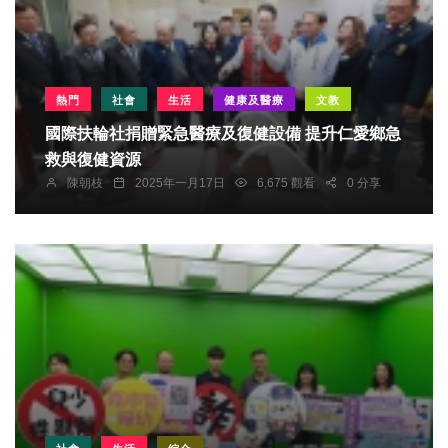
熱門
社會
生活
健康及醫療
文教
國際扶輪社捐贈緊急醫療及復健設備 提升仁愛鄉急
救與復健資源
陳朝枝
2025年一月17日
6,675 觀看
0 分享