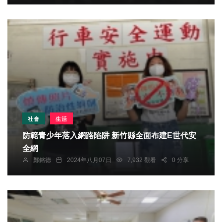
社會
生活
防範青少年落入網路陷阱 新竹縣全面布建E世代安
全網
鄭銘德
2024年八月07日
7,932 觀看
0 分享