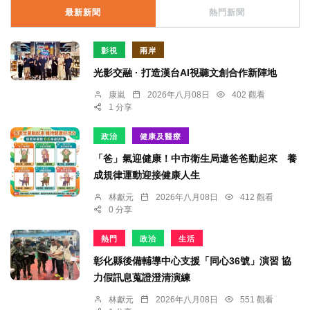
最新新聞
熱門新聞
影視
兩岸
光影交融 · 打造漢台AI視聽文創合作新陣地
康嵐
2026年八月08日
402 觀看
1 分享
政治
健康及醫療
「爸」氣迎健康！中市衛生局邀爸爸動起來 養
成規律運動迎接健康人生
林獻元
2026年八月08日
412 觀看
0 分享
熱門
政治
生活
彰化縣後備輔導中心支援「同心36號」演習 協
力假訊息蒐證澄清演練
林獻元
2026年八月08日
551 觀看