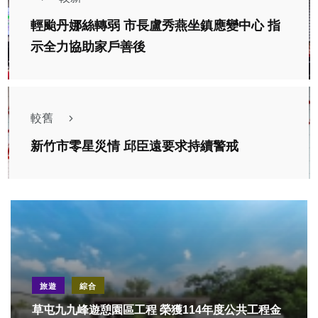
輕颱丹娜絲轉弱 市長盧秀燕坐鎮應變中心 指
示全力協助家戶善後
較舊
新竹市零星災情 邱臣遠要求持續警戒
旅遊
綜合
草屯九九峰遊憩園區工程 榮獲114年度公共工程金