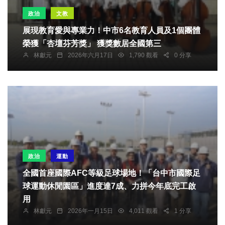
政治
文教
展現教育愛與專業力！中市6名教育人員及1個團體
榮獲「杏壇芬芳獎」 獲獎數居全國第三
林獻元
2026年六月17日
1,790 觀看
0 分享
政治
運動
全國首座國際AFC等級足球場地！「台中市國際足
球運動休閒園區」進度達7成、力拼今年底完工啟
用
林獻元
2026年一月15日
4,011 觀看
1 分享