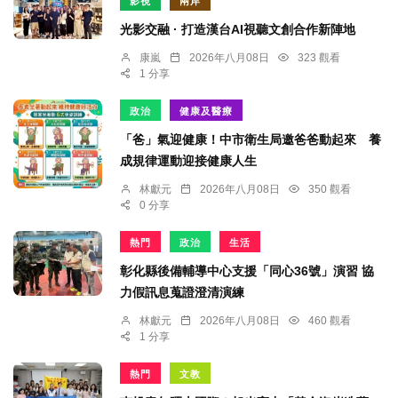
影視
兩岸
光影交融 · 打造漢台AI視聽文創合作新陣地
康嵐
2026年八月08日
323 觀看
1 分享
政治
健康及醫療
「爸」氣迎健康！中市衛生局邀爸爸動起來 養
成規律運動迎接健康人生
林獻元
2026年八月08日
350 觀看
0 分享
熱門
政治
生活
彰化縣後備輔導中心支援「同心36號」演習 協
力假訊息蒐證澄清演練
林獻元
2026年八月08日
460 觀看
1 分享
熱門
文教