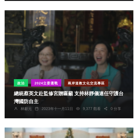
政治
2024立委選戰
兩岸道教文化交流專區
總統蔡英文赴監修宮贈匾籲 支持林靜儀連任守護台
灣國防自主
林獻元
2023年十一月11日
9,377 觀看
0 分享