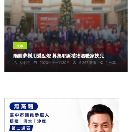
文教
陽圓夢樹用愛點燈 募集耶誕禮物溫暖家扶兒
林獻元
2023年十一月30日
6,267 觀看
1 分享