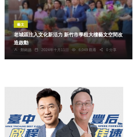
藝文
老城區注入文化新活力 新竹市學租大樓藝文空間改
造啟動
鄭銘德
2024年十月11日
6,049 觀看
0 分享