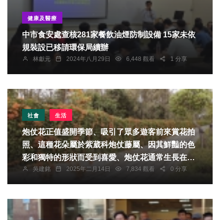
健康及醫療
中市食安處查核281家餐飲油煙防制設備 15家未依
規裝設已移請環保局續辦
林獻元
2024年八月29日
6,448 觀看
1 分享
社會
生活
炮仗花正值盛開季節、吸引了眾多遊客前來賞花拍
照、這種花朵屬於紫葳科炮仗藤屬、因其鮮豔的色
彩和獨特的形狀而受到喜愛、炮仗花通常生長在庭
吳建銘
2025年二月14日
7,834 觀看
0 分享
園建築物的四周、或是攀附在涼棚上形成一道美麗
的風景。