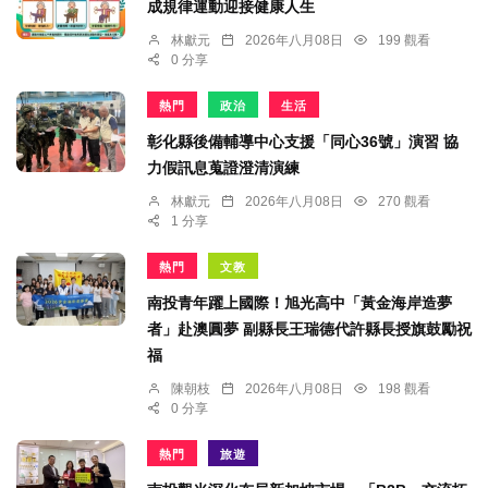
成規律運動迎接健康人生
林獻元
2026年八月08日
199 觀看
0 分享
熱門
政治
生活
彰化縣後備輔導中心支援「同心36號」演習 協
力假訊息蒐證澄清演練
林獻元
2026年八月08日
270 觀看
1 分享
熱門
文教
南投青年躍上國際！旭光高中「黃金海岸造夢
者」赴澳圓夢 副縣長王瑞德代許縣長授旗鼓勵祝
福
陳朝枝
2026年八月08日
198 觀看
0 分享
熱門
旅遊