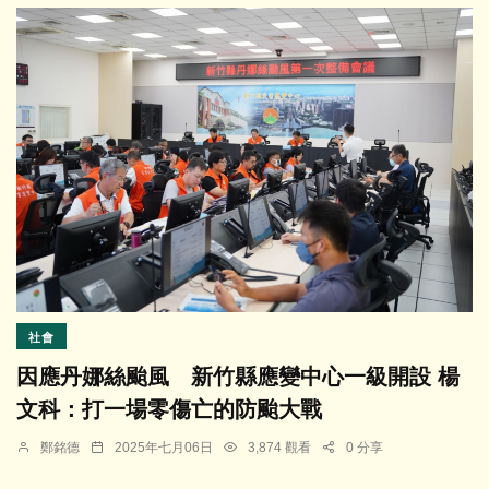
社會
因應丹娜絲颱風 新竹縣應變中心一級開設 楊
文科：打一場零傷亡的防颱大戰
鄭銘德
2025年七月06日
3,874 觀看
0 分享