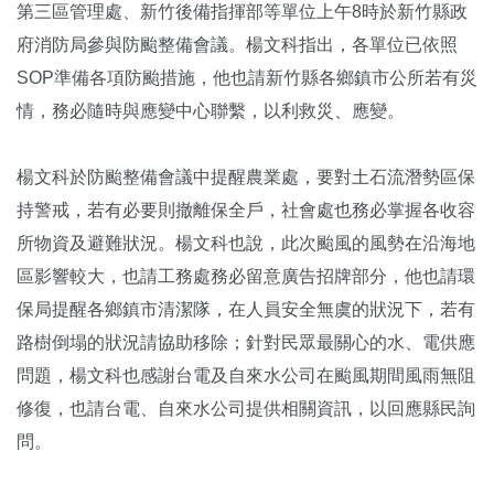
第三區管理處、新竹後備指揮部等單位上午8時於新竹縣政
府消防局參與防颱整備會議。楊文科指出，各單位已依照
SOP準備各項防颱措施，他也請新竹縣各鄉鎮市公所若有災
情，務必隨時與應變中心聯繫，以利救災、應變。
楊文科於防颱整備會議中提醒農業處，要對土石流潛勢區保
持警戒，若有必要則撤離保全戶，社會處也務必掌握各收容
所物資及避難狀況。楊文科也說，此次颱風的風勢在沿海地
區影響較大，也請工務處務必留意廣告招牌部分，他也請環
保局提醒各鄉鎮市清潔隊，在人員安全無虞的狀況下，若有
路樹倒塌的狀況請協助移除；針對民眾最關心的水、電供應
問題，楊文科也感謝台電及自來水公司在颱風期間風雨無阻
修復，也請台電、自來水公司提供相關資訊，以回應縣民詢
問。