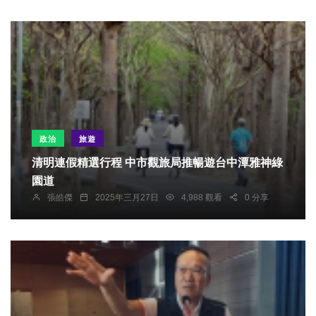
政治
旅遊
清明連假精選行程 中市觀旅局推暢遊台中潭雅神綠
園道
張皓傑
2025年三月27日
4,988 觀看
0 分享