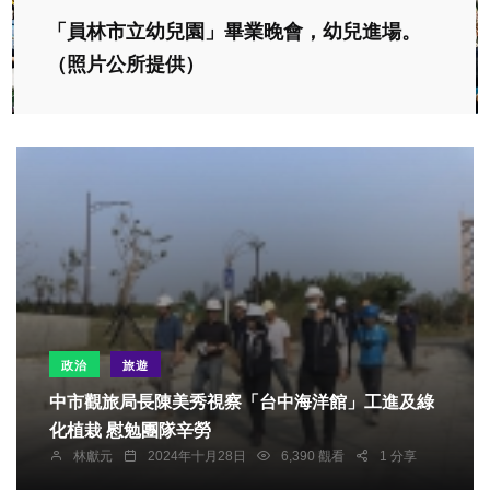
「員林市立幼兒園」畢業晚會，幼兒進場。
（照片公所提供）
政治
旅遊
中市觀旅局長陳美秀視察「台中海洋館」工進及綠
化植栽 慰勉團隊辛勞
林獻元
2024年十月28日
6,390 觀看
1 分享