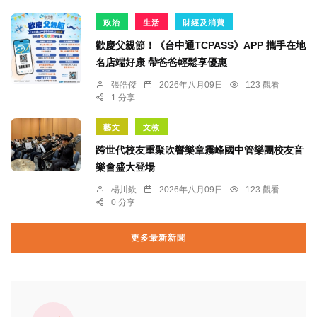
政治
生活
財經及消費
歡慶父親節！《台中通TCPASS》APP 攜手在地
名店端好康 帶爸爸輕鬆享優惠
張皓傑
2026年八月09日
123 觀看
1 分享
藝文
文教
跨世代校友重聚吹響樂章霧峰國中管樂團校友音
樂會盛大登場
楊川欽
2026年八月09日
123 觀看
0 分享
更多最新新聞