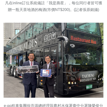
凡在inline訂位系統備註「我是壽星」，每位同行者皆可獲
贈一瓶天茶地酒的梅酒(市價NT$200)。(記者張原銘攝)
e-go租車集團徐浩源總經理與農村水保署臺中分署陳榮俊分