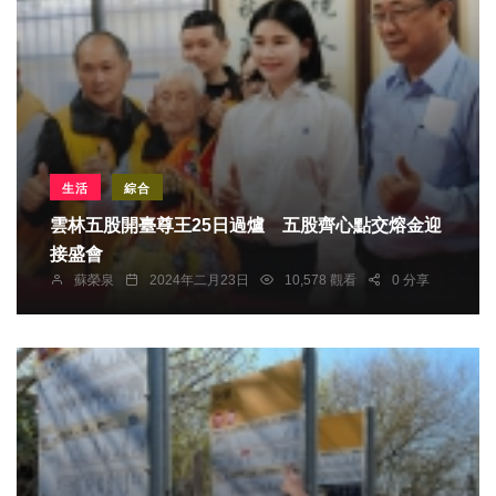
生活
綜合
雲林五股開臺尊王25日過爐 五股齊心點交熔金迎
接盛會
蘇榮泉
2024年二月23日
10,578 觀看
0 分享