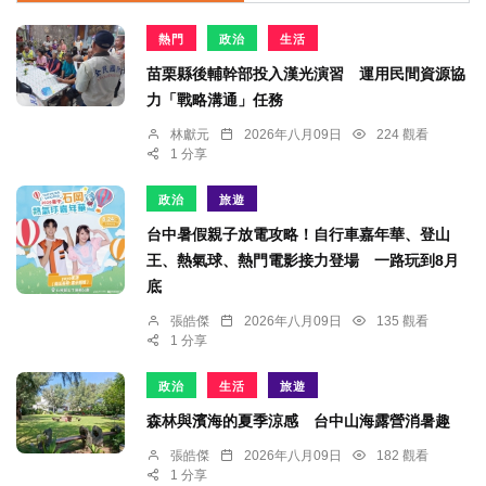
熱門
政治
生活
苗栗縣後輔幹部投入漢光演習 運用民間資源協
力「戰略溝通」任務
林獻元
2026年八月09日
224 觀看
1 分享
政治
旅遊
台中暑假親子放電攻略！自行車嘉年華、登山
王、熱氣球、熱門電影接力登場 一路玩到8月
底
張皓傑
2026年八月09日
135 觀看
1 分享
政治
生活
旅遊
森林與濱海的夏季涼感 台中山海露營消暑趣
張皓傑
2026年八月09日
182 觀看
1 分享