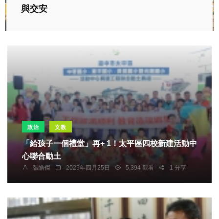
與交安
政治
文教
「給孩子一個禮堂」再+ 1！太平區四校新建活動中
心聯合動土
張皓傑
2025年四月25日
5,394 觀看
1 分享