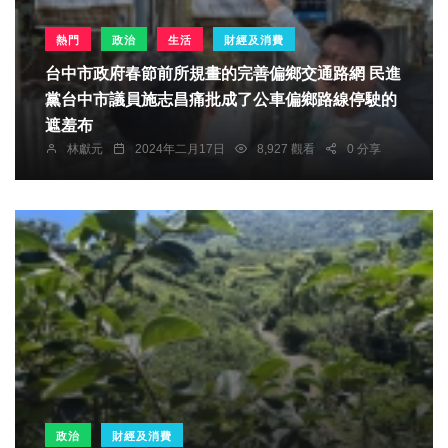
熱門
政治
生活
財經及消費
台中市政府春節前所規畫的完善偏鄉交通路網 民進
黨台中市議員施志昌痛批成了公車偏鄉路線停駛的
遮羞布
林獻元
2024年二月17日
8,927 觀看
0 分享
政治
財經及消費