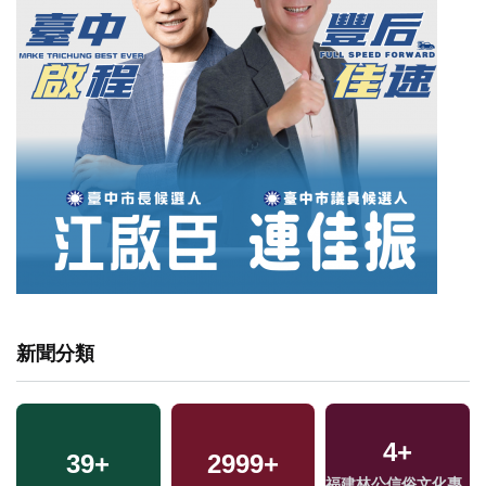
新聞分類
4
+
2519
39
+
+
2999
122
+
+
27
+
福建林公信俗文化專