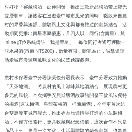
村好物「窖藏梅酒」延伸開發，推出三款新品梅酒帶上觀光
雙層餐車，讓旅客在巡遊臺中城市風光的同時，啜飲來自農
村的果香與酒韻，體驗風土文化與都會旅遊的創新結合，活
動期間更推出壽星專屬優惠，凡四人以上同行(含壽星)，於
inline 訂位系統備註「我是壽星」，每位同行者皆可獲贈一
瓶水果酒(市價 NT$200)，數量有限，贈完為止，誠摯邀請
熱愛城市漫遊與風味文化的民眾踴躍參與。
農村水保署臺中分署陳榮俊分署長表示，臺中分署致力推動
「天茶地酒」，將農村的風土滋味與地酒結合，展現農村更
多元的風貌。本次攜手安貝斯釀酒故事館開發三款風味獨特
的梅酒(原味梅酒、烏龍茶梅酒、桶陳梅酒)，今年更首次結
合雙層餐車城市觀光，推出專為旅遊情境打造的小瓶裝梅
酒，不僅方便隨行，更具收藏與紀念價值，這次合作不只是
商品上車，更是一次文化、生活與體驗的融合創新，也為農