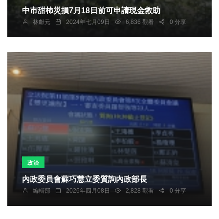
中市甜柿災損7月18日前可申請現金救助
林獻元
2024年七月09日
6,836 觀看
0 分享
政治
內政委員會蘇巧慧立委質詢內政部長
編輯部
2026年四月08日
2,828 觀看
0 分享