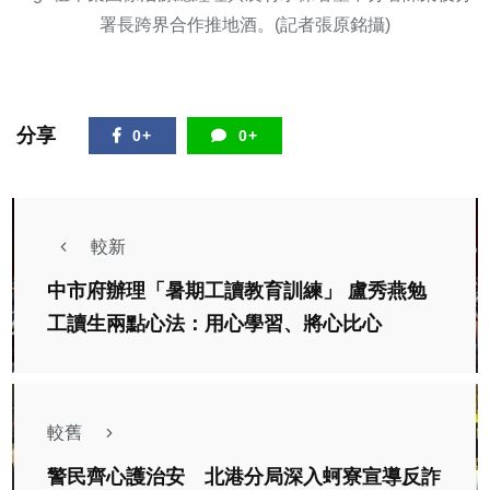
署長跨界合作推地酒。(記者張原銘攝)
分享
0+
0+
較新
中市府辦理「暑期工讀教育訓練」 盧秀燕勉
工讀生兩點心法：用心學習、將心比心
較舊
警民齊心護治安 北港分局深入蚵寮宣導反詐