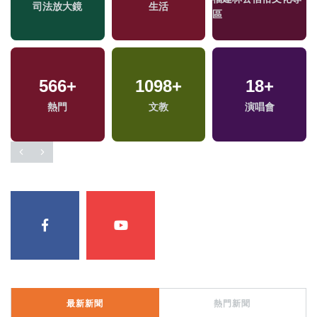
司法放大鏡
社會
生活
影視
2024總統大選
區
566
413
+
+
1098
273
+
+
928
18
+
+
熱門
藝文
文教
運動
健康及醫療
演唱會
最新新聞
熱門新聞