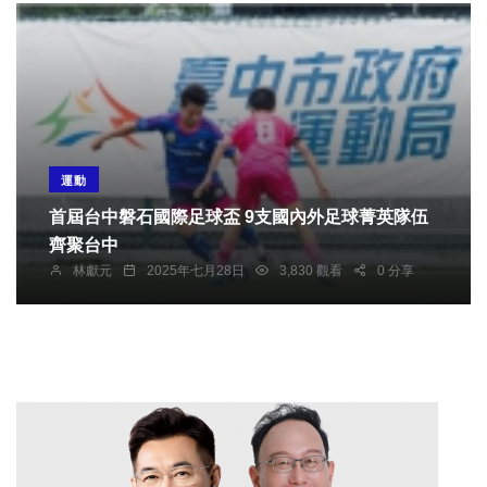
運動
首屆台中磐石國際足球盃 9支國內外足球菁英隊伍
齊聚台中
林獻元
2025年七月28日
3,830 觀看
0 分享