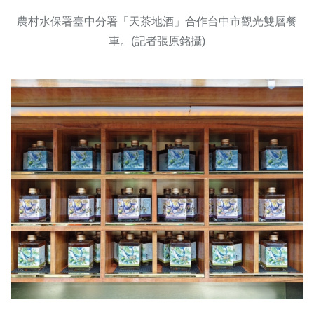
農村水保署臺中分署「天茶地酒」合作台中市觀光雙層餐
車。(記者張原銘攝)