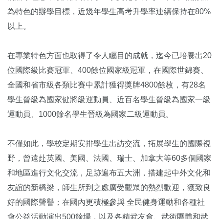
為特色的辦學目標，近幾年學生高考升學率連續保持在80%
以上。
在專業特色方面也取得了令人矚目的成就，迄今已培養出20
位國際級比賽冠軍、400餘位國家級冠軍，在國際世錦賽、
全國和省市級各類比賽中累計獲得獎牌4800餘枚，有28名
學生晉級為國家健將級運動員、近百名學生晉級為國家一級
運動員、1000餘名學生晉級為國家二級運動員。
不僅如此，學校定期安排學生出訪交流，拓展學生的國際視
野，曾遠赴英國、美國、法國、瑞士、加拿大等60多個國家
和地區進行文化交流，足跡遍布五大洲，搭建起中外文化和
友誼的新橋梁，師生所到之處廣受觀眾的熱烈歡迎，獲致良
好的國際聲譽；在國內更積極參與 全民健身運動和各種社
會公益活動演出500餘場，以及各精武友會、武術團體和武