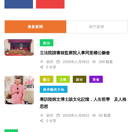
最新新聞
熱門新聞
政治
立法院請審核監察院人事同意權公聽會
胡月
2026年八月06日
260 觀看
0 分享
藝文
文教
綜合
美食
兩岸藝苑天地
專訪陸炳文博士談文化記憶，人生哲學 及人格
思想
胡月
2026年八月06日
82 觀看
0 分享