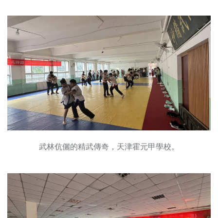
武林伉儷的精武傳奇，天津霍元甲學校。