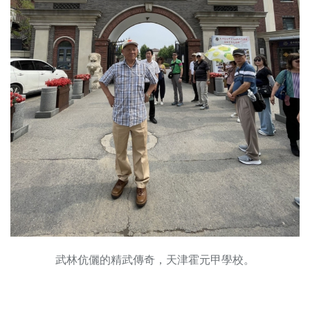
武林伉儷的精武傳奇，天津霍元甲學校。