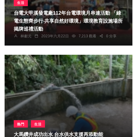
生活
台電大甲溪發電廠112年台電環境月串連活動 「綠
電生態齊步行‧共享自然好環境」環境教育設施場所
揭牌巡禮活動
林獻元
2023年六月22日
7,213 觀看
0 分享
熱門
生活
大馬鑽井成功出水 台水供水支援再添動能