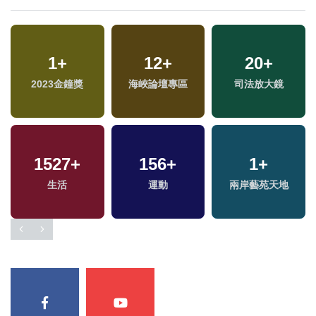
639
+
473
+
655
+
文教
財經及消費
綜合
2
+
14
+
1283
+
福建林公信俗文化專
2024總統大選
社會
區