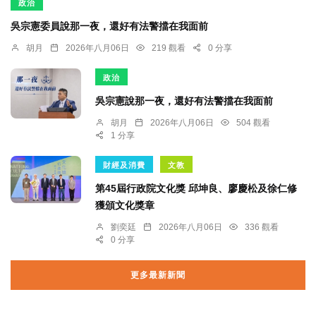
政治
吳宗憲委員說那一夜，還好有法警擋在我面前
胡月
2026年八月06日
219 觀看
0 分享
政治
吳宗憲說那一夜，還好有法警擋在我面前
胡月
2026年八月06日
504 觀看
1 分享
財經及消費
文教
第45屆行政院文化獎 邱坤良、廖慶松及徐仁修
獲頒文化獎章
劉奕廷
2026年八月06日
336 觀看
0 分享
更多最新新聞