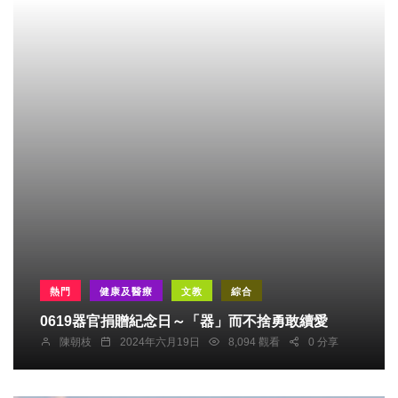
熱門
健康及醫療
文教
綜合
0619器官捐贈紀念日～「器」而不捨勇敢續愛
陳朝枝
2024年六月19日
8,094 觀看
0 分享