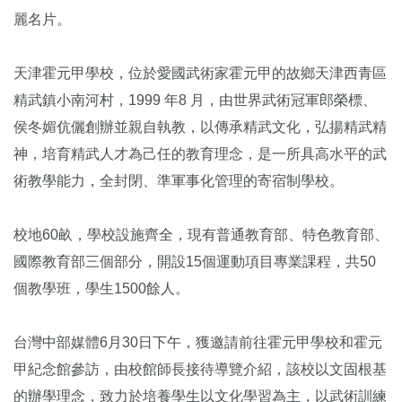
麗名片。
天津霍元甲學校，位於愛國武術家霍元甲的故鄉天津西青區
精武鎮小南河村，1999 年8 月，由世界武術冠軍郎榮標、
侯冬媚伉儷創辦並親自執教，以傳承精武文化，弘揚精武精
神，培育精武人才為己任的教育理念，是一所具高水平的武
術教學能力，全封閉、準軍事化管理的寄宿制學校。
校地60畝，學校設施齊全，現有普通教育部、特色教育部、
國際教育部三個部分，開設15個運動項目專業課程，共50
個教學班，學生1500餘人。
台灣中部媒體6月30日下午，獲邀請前往霍元甲學校和霍元
甲紀念館參訪，由校館師長接待導覽介紹，該校以文固根基
的辦學理念，致力於培養學生以文化學習為主，以武術訓練