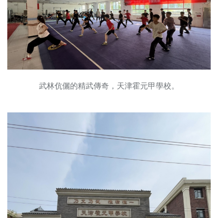
武林伉儷的精武傳奇，天津霍元甲學校。