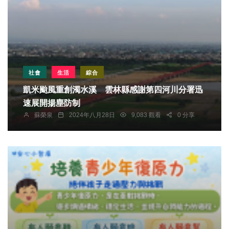
社會
生活
綜合
凱米颱風重創濁水溪 雲林縣感謝第四河川分署迅
速展開揚塵防制
蘇榮泉
2024年八月28日
9,083 觀看
0 分享