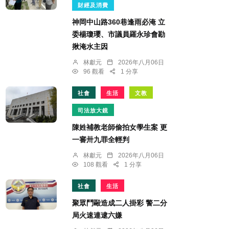
財經及消費
神岡中山路360巷逢雨必淹 立
委楊瓊瓔、市議員羅永珍會勘
揪淹水主因
林獻元
2026年八月06日
96 觀看
1 分享
社會
生活
文教
司法放大鏡
陳姓補教老師偷拍女學生案 更
一審卅九罪全輕判
林獻元
2026年八月06日
108 觀看
1 分享
社會
生活
聚眾鬥毆造成二人掛彩 警二分
局火速連逮六嫌