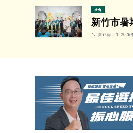
社會
新竹市暑
鄭銘德
202