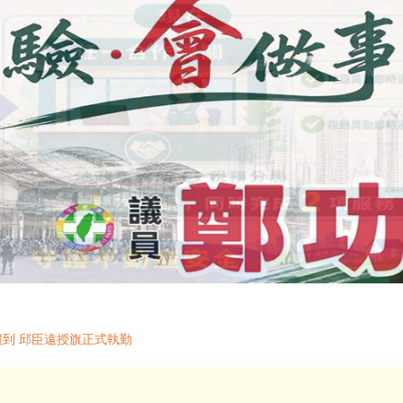
報到 邱臣遠授旗正式執勤