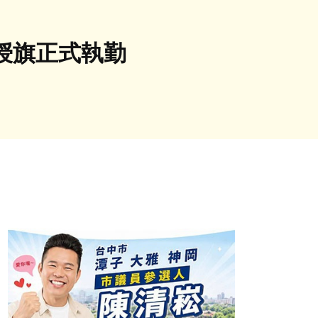
遠授旗正式執勤