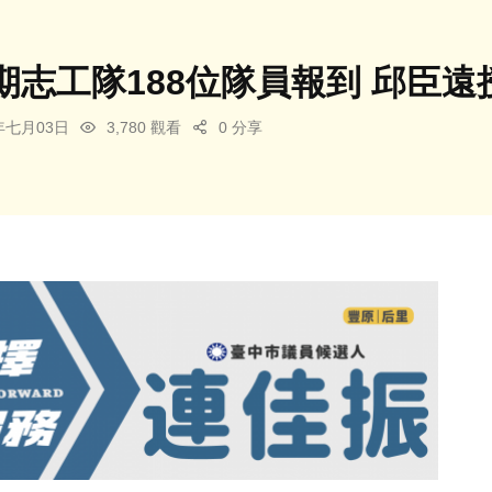
期志工隊188位隊員報到 邱臣
5年七月03日
3,780 觀看
0 分享