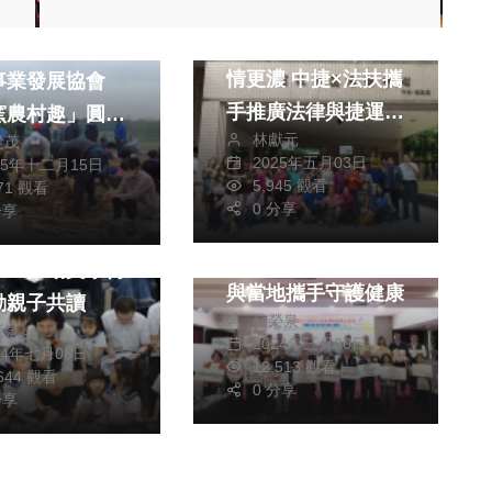
司法放大鏡
綜合
溫馨迎母親節 鄰里
鄉親力量 竹縣
情更濃 中捷×法扶攜
事業發展協會
手推廣法律與捷運常
窯農村趣」圓滿
林獻元
從茂
識
社會
生活
藝文
2025年五月03日
25年十二月15日
5,945 觀看
771 觀看
健康及醫療
綜合
0 分享
分享
麥寮區五鄉居民健康
縣嬰幼兒閱讀盛
篩檢啟動 台塑企業
幕 推動文學傳
與當地攜手守護健康
動親子共讀
蘇榮泉
榮泉
2024年三月30日
24年七月08日
12,513 觀看
,644 觀看
0 分享
分享