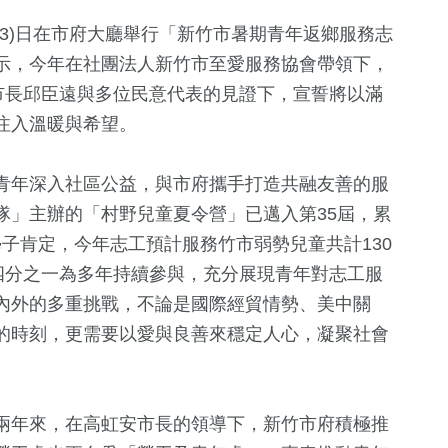
3)日在市府大廳舉行「新竹市暑期青年返鄉服務志
示，今年在社團法人新竹市至愛服務協會帶領下，
市長邱臣遠與多位民意代表的見證下，宣誓將以滿
注入溫暖與希望。
青年深入社區公益，與市府攜手打造共融友善的服
隊」主辦的「村野兒童夏令營」已邁入第35屆，累
9
+
56
+
1375
+
學子肯定，今年志工預計服務竹市弱勢兒童共計130
俗文
演唱會
影視
生活
四分之一為多年持續參與，充分展現青年對志工服
內外的多重挑戰，不論是國際經貿情勢、美中關
的時刻，更需要以愛與良善來穩定人心，凝聚社會
969
+
610
+
595
+
政治
綜合
文教
兩年來，在高虹安市長的領導下，新竹市府積極推