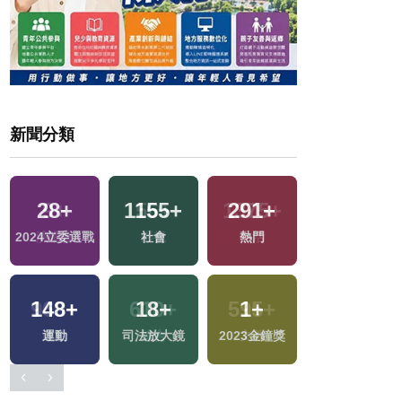
新聞分類
32
+
28
+
1155
+
291
+
兩岸道教文化交
2024立委選戰
社會
熱門
流專區
148
+
18
+
1
+
362
+
運動
司法放大鏡
2023金鐘獎
旅遊