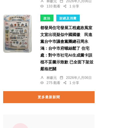
林獻元
2026年八月06日
133 觀看
1 分享
政治
財經及消費
都發局住宅發展工程處政風室
文宣出現疑似中國國徽 民進
黨台中市議會黨團總召周永
鴻：台中市府螺絲鬆了 住宅
處：對中市社宅AI生成圖卡誤
植不妥圖示致歉 已全面下架並
嚴格把關
林獻元
2026年八月06日
275 觀看
1 分享
更多最新新聞