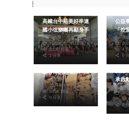
藝文
文教
生活
旅遊
凝聚
高鐵台中站美好串連
公益
國小弦樂團再顯身手
「焢
張皓傑
季
成功
生活
2025年十二月12日
20
社會
美食
3,130 觀看
4,
綜合
在繁忙的都市生活
1 分享
0 
雲林
中、尋找一個聊天放
宴開
鬆心情的好地方、后
承啟
吳建銘
里蘭亭茶藝館無疑是
2024年十一月07日
蘇
個理想的選擇、這家
8,706 觀看
20
茶藝館以其獨特的魯
0 分享
10
0 
味、茶飲、厚片吐
司、蘿蔔糕、、等等
而聞名、並且在口味