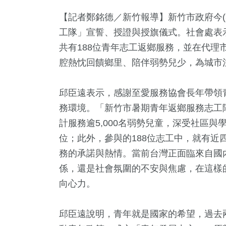
【記者鄭銘德／新竹報導】新竹市政府今(
工隊」宣誓、授證與授旗儀式。社會處表
共有188位青年志工返鄉服務，並在代理
腔熱忱回饋鄉里、陪伴弱勢兒少，為城市
邱臣遠表示，感謝至愛服務協會長年帶領
務環境。「新竹市暑期青年返鄉服務志工
1
+
2
+
57
+
8
+
1
+
計服務逾5,000名弱勢兒童，深受社區與
福建林公信
總統大選
兩岸
綜藝
兩岸藝苑天地
位；此外，參與的188位志工中，就有近
化專區
務的承諾與熱情。當前台灣正面臨來自國
係，還是社會氛圍的不安與焦慮，在這樣
5
+
224
+
503
+
向心力。
論
藝文
健康及醫療
邱臣遠說明，青年就是國家的希望，過去