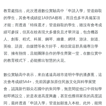
教育處指出，此次透過數位實驗高中「申請入學」管道錄取
的學生，其會考成績從1A到5A都有，而且也多半具備某項
才能；而透過「特殊選才」管道錄取的學生，雖沒有會考成
績可參採，但其在校表現大多優良且才華洋溢，包含機器
人、創客、程式、科展、鋼琴、繪畫、網球、游泳、劍道、
英檢、語資、自媒體等各方好手，相信當這群具備專注學
習、擁有熱情，且能團隊合作的學生齊聚一堂，在數位實中
的教育模式下，必能擦出智慧的火花。
數位實驗高中表示，來自遙遠高雄市道明中學的潘彥熏，這
次會考成績5A4+，先前因參加原住民族文化與科學展覽
會，認識新竹縣尖石國中的朱同學，無意間從他口中得知學
校即將設立，於是表達高度興趣，甚至也獲得家長的高度認
同，最終透過「申請入學」管道如願進入本校。此外，能簡