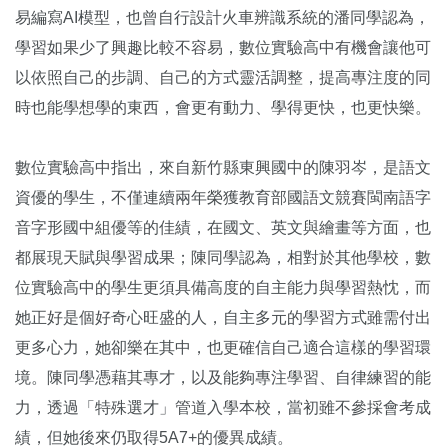
易編寫AI模型，也曾自行設計火車辨識系統的潘同學認為，
學習如果少了興趣比較不容易，數位實驗高中有機會讓他可
以依照自己的步調、自己的方式靈活調整，提高專注度的同
時也能學想學的東西，會更有動力、學得更快，也更快樂。
數位實驗高中指出，來自新竹縣東興國中的陳羽岑，是語文
資優的學生，不僅連續兩年榮獲教育部國語文競賽閩南語字
音字形國中組優等的佳績，在國文、英文與繪畫等方面，也
都展現天賦與學習成果；陳同學認為，相對於其他學校，數
位實驗高中的學生更須具備高度的自主能力與學習熱忱，而
她正好是個好奇心旺盛的人，自主多元的學習方式雖需付出
更多心力，她卻樂在其中，也更確信自己適合這樣的學習環
境。陳同學憑藉其專才，以及能夠專注學習、自律練習的能
力，透過「特殊選才」管道入學本校，當初雖不參採會考成
績，但她後來仍取得5A7+的優異成績。