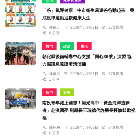
政治
健康及醫療
「爸」氣迎健康！中市衛生局邀爸爸動起來 養
成規律運動迎接健康人生
林獻元
2026年八月08日
272 觀看
0 分享
熱門
政治
生活
彰化縣後備輔導中心支援「同心36號」演習 協
力假訊息蒐證澄清演練
林獻元
2026年八月08日
376 觀看
1 分享
熱門
文教
南投青年躍上國際！旭光高中「黃金海岸造夢
者」赴澳圓夢 副縣長王瑞德代許縣長授旗鼓勵祝
福
陳朝枝
2026年八月08日
248 觀看
0 分享