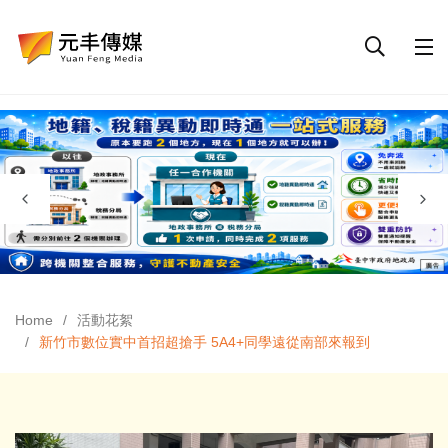
Home
活動花絮
新竹市數位實中首招超搶手 5A4+同學遠從南部來報到