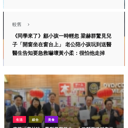
較舊
《同學來了》顧小孩一時輕忽 梁赫群驚見兒
子「開窗坐在窗台上」 老公陪小孩玩到送醫
醫生告知要急救嚇壞黃小柔：很怕他走掉
生活
綜合
美食