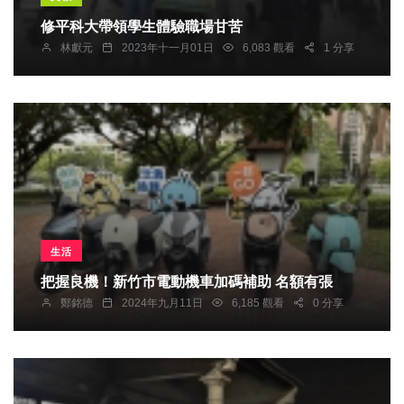
修平科大帶領學生體驗職場甘苦
林獻元
2023年十一月01日
6,083 觀看
1 分享
生活
把握良機！新竹市電動機車加碼補助 名額有張
鄭銘德
2024年九月11日
6,185 觀看
0 分享