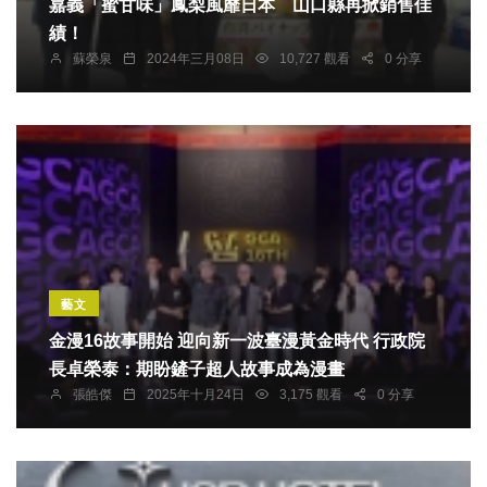
嘉義「蜜甘味」鳳梨風靡日本 山口縣再掀銷售佳
績！
蘇榮泉
2024年三月08日
10,727 觀看
0 分享
藝文
金漫16故事開始 迎向新一波臺漫黃金時代 行政院
長卓榮泰：期盼鏟子超人故事成為漫畫
張皓傑
2025年十月24日
3,175 觀看
0 分享