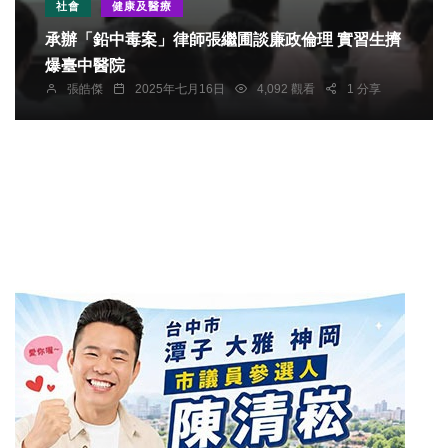
社會
健康及醫療
承辦「鉛中毒案」律師張繼圃談廉政倫理 實習生擠
爆臺中醫院
張皓傑
2025年七月16日
4,092 觀看
1 分享