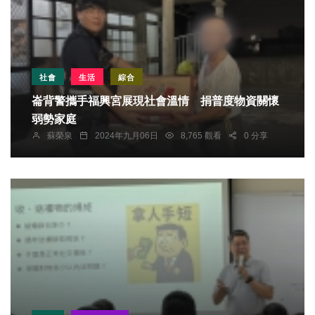
社會
生活
綜合
崙背警攜手福興宮展現社會溫情 捐普度物資關懷
弱勢家庭
蘇榮泉
2024年九月06日
8,765 觀看
0 分享