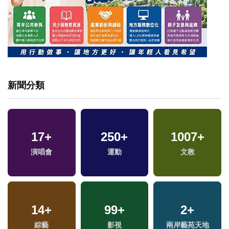
新聞分類
17
+
250
+
1007
+
專
兩
演唱會
運動
文教
區
14
+
99
+
2
+
綜藝
影視
兩岸藝苑天地