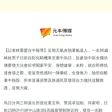
【記者林重鎣台中報導】近期天氣炎熱暑氣逼人，一名86歲
林姓男子日前自彰化騎機車至臺中烏日，欲參加中區全國供
佛齋僧大法會祈求闔家平安、身體健康，未料，就在即將抵
達會場之際，老翁突然感到一陣暈眩，全身無力，險些在酷
暑中熱昏。所幸巡邏員警及路過民眾發現合力攙扶送醫救
護，並無大礙。
烏日分局三和派出所巡佐童文和、警員卓冠柏、何家明，日
前15時許行經中山路3段高鐵展覽館附近時，發現一名騎