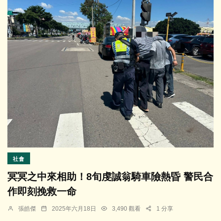
社會
冥冥之中來相助！8旬虔誠翁騎車險熱昏 警民合
作即刻挽救一命
張皓傑
2025年六月18日
3,490 觀看
1 分享