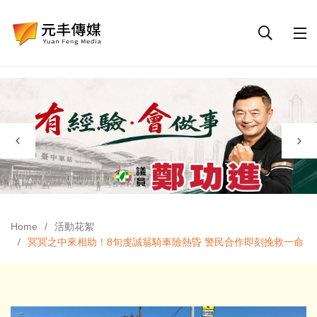
Home
活動花絮
冥冥之中來相助！8旬虔誠翁騎車險熱昏 警民合作即刻挽救一命