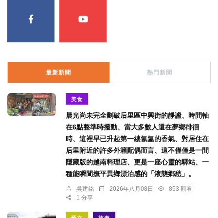
最新新聞
熱門新聞
美食
晨光尚未完全劃破后里區中興街的靜謐、時間軸
在6點整準時撥動、當大多數人還在夢鄉徘徊
時、這裡早已升起第一縷氤氳的香氣、對居住在
后里附近的許多外籍配偶而言、這不僅僅是一間
隱藏版的越南料理店、更是一座心靈的驛站、一
種能瞬間撫平異鄉漂泊感的「液態鄉愁」。
吳建銘
2026年八月08日
853 觀看
1 分享