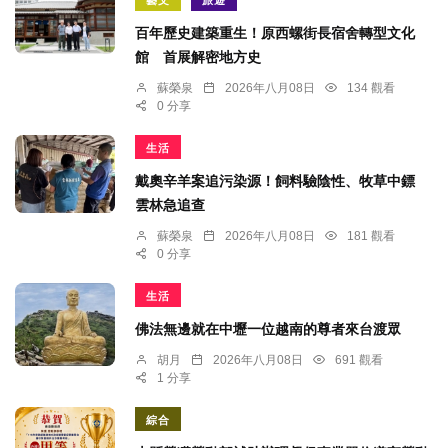
藝文
旅遊
百年歷史建築重生！原西螺街長宿舍轉型文化
館 首展解密地方史
蘇榮泉
2026年八月08日
134 觀看
0 分享
生活
戴奧辛羊案追污染源！飼料驗陰性、牧草中鏢
雲林急追查
蘇榮泉
2026年八月08日
181 觀看
0 分享
生活
佛法無邊就在中壢一位越南的尊者來台渡眾
胡月
2026年八月08日
691 觀看
1 分享
綜合