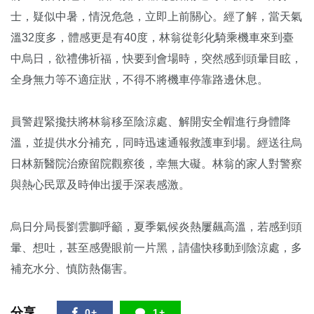
士，疑似中暑，情況危急，立即上前關心。經了解，當天氣
溫32度多，體感更是有40度，林翁從彰化騎乘機車來到臺
中烏日，欲禮佛祈福，快要到會場時，突然感到頭暈目眩，
全身無力等不適症狀，不得不將機車停靠路邊休息。
員警趕緊攙扶將林翁移至陰涼處、解開安全帽進行身體降
溫，並提供水分補充，同時迅速通報救護車到場。經送往烏
日林新醫院治療留院觀察後，幸無大礙。林翁的家人對警察
與熱心民眾及時伸出援手深表感激。
烏日分局長劉雲鵬呼籲，夏季氣候炎熱屢飆高溫，若感到頭
暈、想吐，甚至感覺眼前一片黑，請儘快移動到陰涼處，多
補充水分、慎防熱傷害。
分享
0+
1+