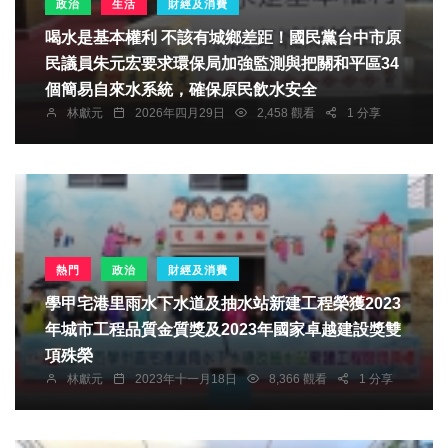
政治
生活
財經及消費
喝水是基本權利 不該有城鄉差距！國民黨台中市原
民議員朱元宏要求環保局加強監測與把關和平區34
個簡易自來水系統，確保原民飲水安全
林獻元
2026年四月29日
2,458 觀看
1 分享
熱門
政治
財經及消費
學甲宅港里雨水下水道及抽水站新建工程榮獲2023
年城市工程品質金質獎及2023年國家卓越建設獎雙
項殊榮
林獻元
2023年十一月18日
8,366 觀看
1 分享