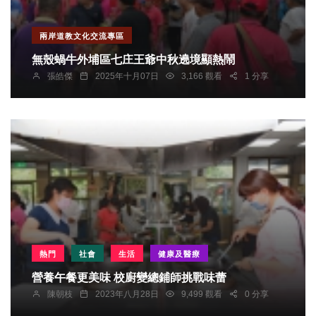
兩岸道教文化交流專區
無殼蝸牛外埔區七庄王爺中秋遶境顯熱鬧
張皓傑
2025年十月07日
3,166 觀看
1 分享
熱門
社會
生活
健康及醫療
營養午餐更美味 校廚變總鋪師挑戰味蕾
陳朝枝
2023年八月28日
9,499 觀看
0 分享