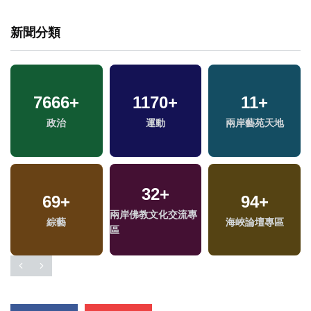
新聞分類
7666
+
1170
+
11
+
政治
運動
兩岸藝苑天地
32
+
69
+
94
+
兩岸佛教文化交流專
福
綜藝
海峽論壇專區
區
區