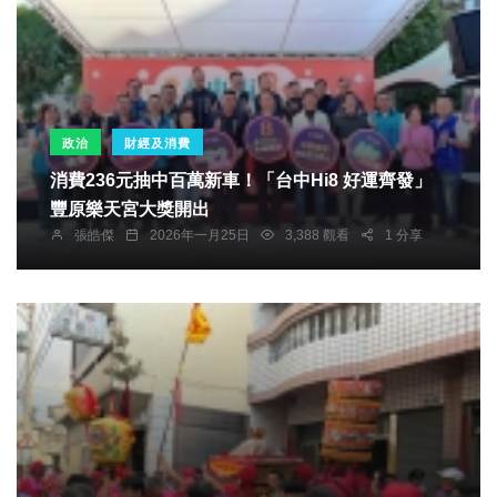
政治
財經及消費
消費236元抽中百萬新車！「台中Hi8 好運齊發」
豐原樂天宮大獎開出
張皓傑
2026年一月25日
3,388 觀看
1 分享