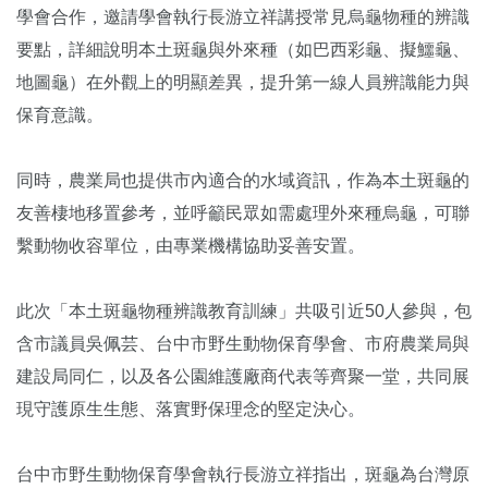
學會合作，邀請學會執行長游立祥講授常見烏龜物種的辨識
要點，詳細說明本土斑龜與外來種（如巴西彩龜、擬鱷龜、
地圖龜）在外觀上的明顯差異，提升第一線人員辨識能力與
保育意識。
同時，農業局也提供市內適合的水域資訊，作為本土斑龜的
友善棲地移置參考，並呼籲民眾如需處理外來種烏龜，可聯
繫動物收容單位，由專業機構協助妥善安置。
此次「本土斑龜物種辨識教育訓練」共吸引近50人參與，包
含市議員吳佩芸、台中市野生動物保育學會、市府農業局與
建設局同仁，以及各公園維護廠商代表等齊聚一堂，共同展
現守護原生生態、落實野保理念的堅定決心。
台中市野生動物保育學會執行長游立祥指出，斑龜為台灣原