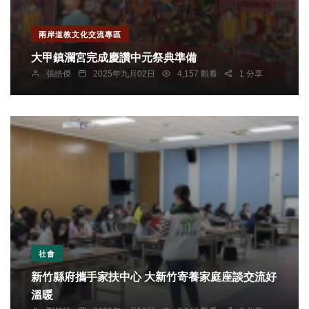
兩岸道教文化交流專區
大甲鎮瀾宮完成慶讚中元祭典準備
張皓傑
2025年九月02日
4,157 觀看
1 分享
社會
新竹縣府攜手家扶中心 大新竹寄養家庭座談交流好
溫暖