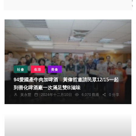
社會
生活
美食
94愛國產牛肉加啤酒 黃偉哲邀請民眾12/15一起
到善化啤酒廠一次滿足雙B滋味
黃永豐
2024年十二月10日
6,070 觀看
0 分享