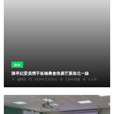
政治
陳亭妃委員㩗手板橋農會推廣芒菓南北一線
編輯部
2026年五月28日
1,644 觀看
0 分享