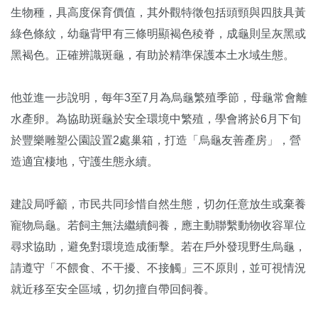
生物種，具高度保育價值，其外觀特徵包括頭頸與四肢具黃
綠色條紋，幼龜背甲有三條明顯褐色稜脊，成龜則呈灰黑或
黑褐色。正確辨識斑龜，有助於精準保護本土水域生態。
他並進一步說明，每年3至7月為烏龜繁殖季節，母龜常會離
水產卵。為協助斑龜於安全環境中繁殖，學會將於6月下旬
於豐樂雕塑公園設置2處巢箱，打造「烏龜友善產房」，營
造適宜棲地，守護生態永續。
建設局呼籲，市民共同珍惜自然生態，切勿任意放生或棄養
寵物烏龜。若飼主無法繼續飼養，應主動聯繫動物收容單位
尋求協助，避免對環境造成衝擊。若在戶外發現野生烏龜，
請遵守「不餵食、不干擾、不接觸」三不原則，並可視情況
就近移至安全區域，切勿擅自帶回飼養。