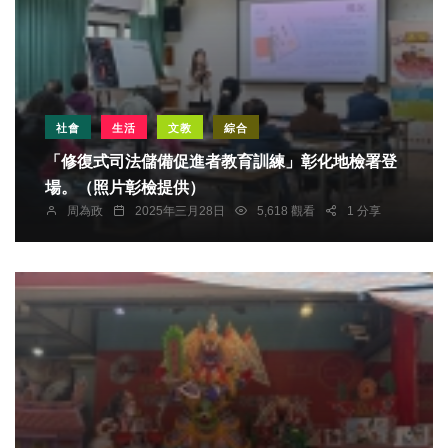
社會
生活
文教
綜合
「修復式司法儲備促進者教育訓練」彰化地檢署登
場。（照片彰檢提供）
周為政
2025年三月28日
5,618 觀看
1 分享