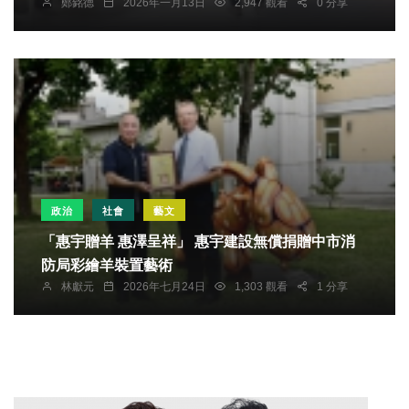
鄭銘德
2026年一月13日
2,947 觀看
0 分享
政治
社會
藝文
「惠宇贈羊 惠澤呈祥」 惠宇建設無償捐贈中市消
防局彩繪羊裝置藝術
林獻元
2026年七月24日
1,303 觀看
1 分享