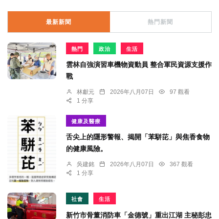
最新新聞
熱門新聞
熱門
政治
生活
雲林自強演習車機物資動員 整合軍民資源支援作
戰
林獻元
2026年八月07日
97 觀看
1 分享
健康及醫療
舌尖上的隱形警報、揭開「苯駢芘」與焦香食物
的健康風險。
吳建銘
2026年八月07日
367 觀看
1 分享
社會
生活
新竹市骨董消防車「金德號」重出江湖 主秘彭忠