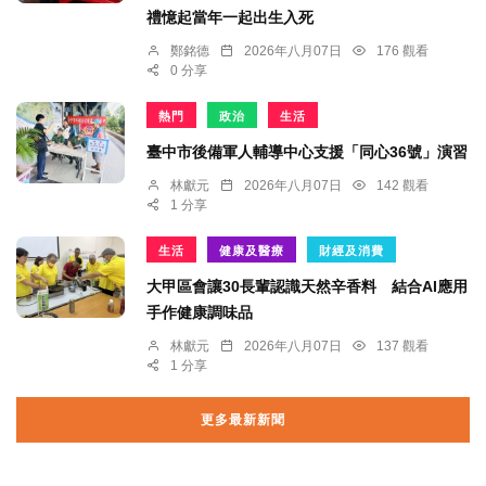
禮憶起當年一起出生入死
鄭銘德
2026年八月07日
176 觀看
0 分享
熱門
政治
生活
臺中市後備軍人輔導中心支援「同心36號」演習
林獻元
2026年八月07日
142 觀看
1 分享
生活
健康及醫療
財經及消費
大甲區會讓30長輩認識天然辛香料 結合AI應用
手作健康調味品
林獻元
2026年八月07日
137 觀看
1 分享
更多最新新聞