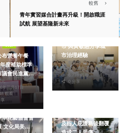
較舊
青年實習媒合計畫再升級！開啟職涯
試航 展望基隆新未來
政治
高虹安率團參訪嘉義
文教
市 與黃敏惠分享城
市治理經驗
公布營養午餐
鄭銘德
學年度補助標準
2024年六月21日
市議會民進黨黨
6,778 觀看
獻元
0 分享
召周永鴻批中市
26年三月17日
無進度，且涉嫌
048 觀看
藝文
分享
社會
生活
生活的美好！新
女子於沙鹿區開車撞
中華花藝協會會
及行人庇護島後翻覆
美術
造成二人受傷