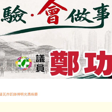
寶級瓦作匠師傅明光膺殊榮