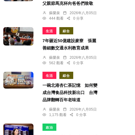
父親節馬克杯向爸爸們致敬
蘇榮泉
2026年八月05日
444 觀看
0 分享
生活
綜合
7年砸近50億建設麥寮 張麗
善細數交通水利教育成果
蘇榮泉
2026年八月05日
562 觀看
0 分享
生活
綜合
一碗北港杏仁茶記憶 如何變
成台灣食品科技新出口 台灣
品牌翻轉百年老味道
蘇榮泉
2026年八月05日
1,175 觀看
0 分享
政治