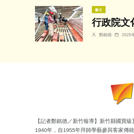
藝文
行政院文
鄭銘德
202
【記者鄭銘德／新竹報導】新竹縣國寶級
1940年，自1955年拜師學藝參與客家