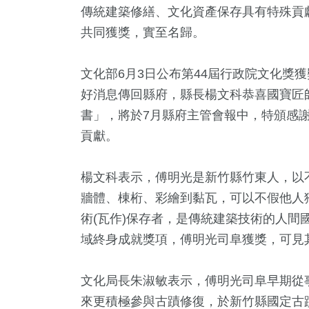
傳統建築修繕、文化資產保存具有特殊貢
共同獲獎，實至名歸。
文化部6月3日公布第44屆行政院文化獎
好消息傳回縣府，縣長楊文科恭喜國寶匠
書」，將於7月縣府主管會報中，特頒感
貢獻。
33
+
5
+
148
+
1210
+
1
+
楊文科表示，傅明光是新竹縣竹東人，以
兩岸道教文
門
運動
社會
2023金鐘獎
牆體、棟桁、彩繪到黏瓦，可以不假他人獨
流專區
術(瓦作)保存者，是傳統建築技術的人間
2
+
域終身成就獎項，傅明光司阜獲獎，可見
1
+
60
+
福建林公信俗文
壇專區
兩岸
化專區
文化局長朱淑敏表示，傅明光司阜早期從
來更積極參與古蹟修復，於新竹縣國定古