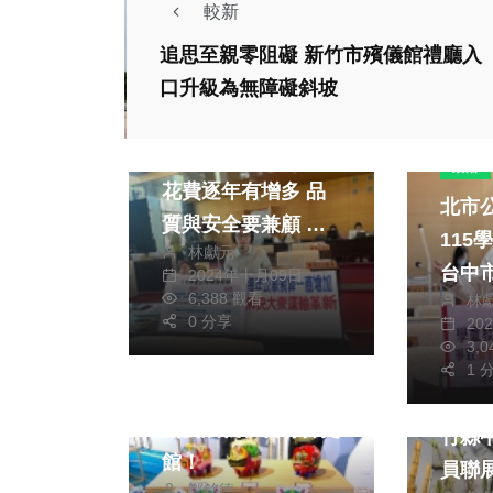
較新
追思至親零阻礙 新竹市殯儀館禮廳入
口升級為無障礙斜坡
政治
生活
公車革新預算顯決心
政治
花費逐年有增多 品
北市
質與安全要兼顧 國
115
林獻元
民黨台中市議員朱暖
台中
2024年十月09日
英要求市府在公車改
6,388 觀看
林
團總
革決心要堅定
0 分享
20
至今
3,
生活
藝文
生活
灌水
1 
豬事大吉 超萌義民
體驗
創藝展就在新竹縣史
竹縣
館！
員聯展 文化局
鄭銘德