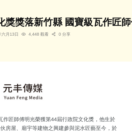
化獎獎落新竹縣 國寶級瓦作匠
5年六月13日
4,448 觀看
0 分享
瓦作匠師傅明光榮獲第44屆行政院文化獎，他生於
傳統伙房屋、廟宇等建物之興建參與泥水匠藝至今，於