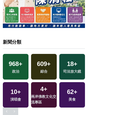
新聞分類
968
+
609
+
18
+
224
+
政治
綜合
司法放大鏡
藝文
4
+
10
+
62
+
584
+
兩岸佛教文化交
演唱會
美食
文教
流專區