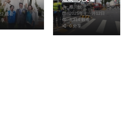
銘德
礡登場
楊川欽
25年五月09日
2025年十一月12日
022 觀看
3,314 觀看
分享
0 分享