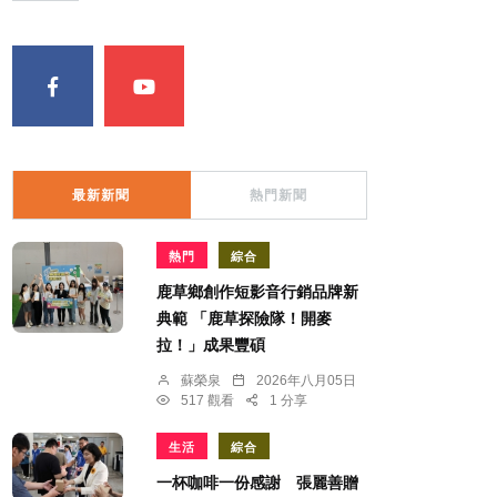
最新新聞
熱門新聞
熱門
綜合
鹿草鄉創作短影音行銷品牌新
典範 「鹿草探險隊！開麥
拉！」成果豐碩
蘇榮泉
2026年八月05日
517 觀看
1 分享
生活
綜合
一杯咖啡一份感謝 張麗善贈