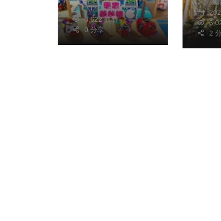
鄭
館磅
2025年九月03日
20
3,622 觀看
6,
0 分享
2 