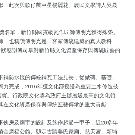
獻，此次與歌仔戲巨星楊麗花、農民文學詩人吳晟
獲獎名單，新竹縣國寶級瓦作匠師傅明光獲得殊榮。
師，也稱讚傅明光是「客家傳統建築的真人教科
謝狀感謝傅司阜對新竹縣文化資產保存與傳統匠藝的
1
+
503
+
440
+
不鋪防水毯的傳統鋪瓦工法見長，從做磚、基礎、
化交
兩岸藝苑天地
健康及醫療
財經及消費
力完成，2016年獲文化部授證為重要土水修造技
國寶。行政院文化獎為政府主辦層級最高的文化領
其在文化資產保存與傳統匠藝傳承的重大貢獻。
8
+
56
+
355
+
綜藝
影視
旅遊
事伙房及廟宇的設計及施作超過一甲子，近20多年
蹟金廣福公館、縣定古蹟姜氏家廟、慈天宮、新埔