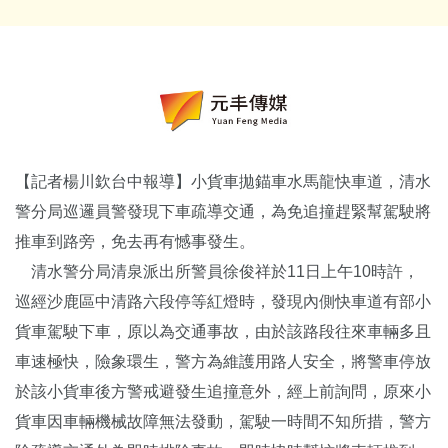
【記者楊川欽台中報導】小貨車拋錨車水馬龍快車道，清水
警分局巡邏員警發現下車疏導交通，為免追撞趕緊幫駕駛將
推車到路旁，免去再有憾事發生。
清水警分局清泉派出所警員徐俊祥於11日上午10時許，
巡經沙鹿區中清路六段停等紅燈時，發現內側快車道有部小
貨車駕駛下車，原以為交通事故，由於該路段往來車輛多且
車速極快，險象環生，警方為維護用路人安全，將警車停放
於該小貨車後方警戒避發生追撞意外，經上前詢問，原來小
貨車因車輛機械故障無法發動，駕駛一時間不知所措，警方