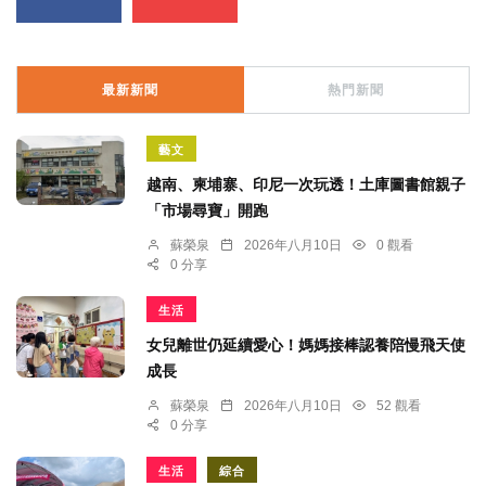
最新新聞
熱門新聞
藝文
越南、柬埔寨、印尼一次玩透！土庫圖書館親子
「市場尋寶」開跑
蘇榮泉
2026年八月10日
0 觀看
0 分享
生活
女兒離世仍延續愛心！媽媽接棒認養陪慢飛天使
成長
蘇榮泉
2026年八月10日
52 觀看
0 分享
生活
綜合