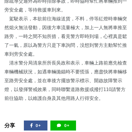
除疏導交通外為即時排除事故，即時協時幫忙將車輛推到一
旁安全處，等待救援車到來。
駕駛表示，本欲前往海線送貨，不料，停等紅燈時車輛突
然熄火無法發動，因後方車流量極大，加上一人無將車推至
路旁，一時之間不知所措，看見警方即時到場，心裡真是鬆
了一氣，原以為警方只是下車詢問，没想到警方主動幫忙推
車到旁安全處。
清水警分局清泉所所長吳政和表示，車輛上路前應先檢查
車輛機械狀況，如遇車輛拋錨時不要慌張，應盡快將車輛移
至路旁安全處，並在車後方擺放警示標示、開啟故障警示
燈，以發揮警戒效果，同時聯繫道路救援或撥打110請警方
前往協助，以維護自身及其他用路人行得安全。
分享
0+
0+