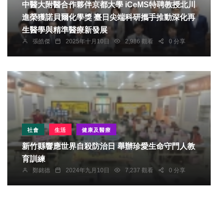
中醫大附醫合作夥伴京都大學 iCeMS特聘教授北川
進榮獲諾貝爾化學獎 臺日尖端科研攜手推動深化再
生醫學與精準醫療新發展
張皓傑
2025年十月10日
2,986 觀看
0 分享
社會
生活
健康及醫療
新竹縣響應世界自殺防治日 舉辦珍愛生命守門人教
育訓練
鄭銘德
2024年九月10日
7,237 觀看
0 分享