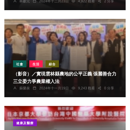
林獻元
2024年十二月23日
4,922 觀看
2 分享
社會
生活
綜合
（影音）／實現雲林縣農地的公平正義 張麗善合力
三立委力爭農業權入法
蘇榮泉
2024年十一月19日
9,243 觀看
0 分享
健康及醫療