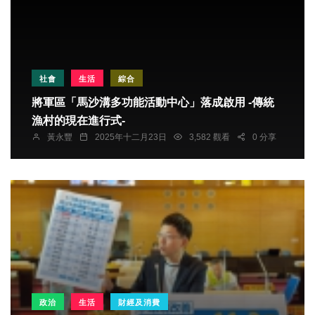
社會
生活
綜合
將軍區「馬沙溝多功能活動中心」落成啟用 -傳統
漁村的現在進行式-
黃永豐
2025年十二月23日
3,582 觀看
0 分享
政治
生活
財經及消費