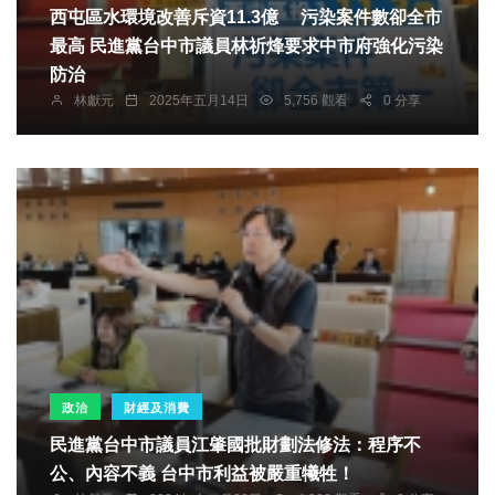
西屯區水環境改善斥資11.3億 污染案件數卻全市
最高 民進黨台中市議員林祈烽要求中市府強化污染
防治
林獻元
2025年五月14日
5,756 觀看
0 分享
政治
財經及消費
民進黨台中市議員江肇國批財劃法修法：程序不
公、內容不義 台中市利益被嚴重犧牲！