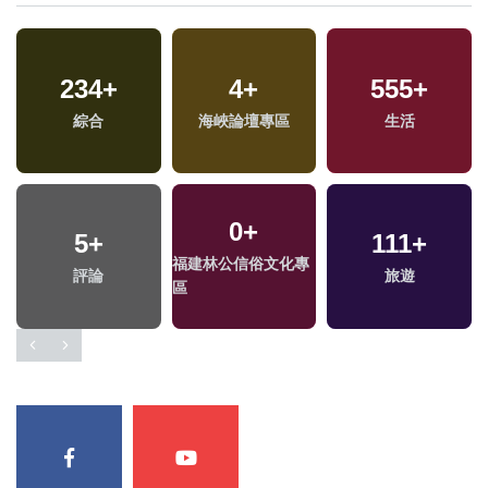
234
0
+
+
56
4
+
+
555
7
+
+
兩岸藝苑天地
綜合
海峽論壇專區
運動
司法放大鏡
生活
13
+
0
+
5
+
135
+
111
4
+
+
兩岸道教文化交流專
福建林公信俗文化專
評論
財經及消費
2024總統大選
旅遊
區
區