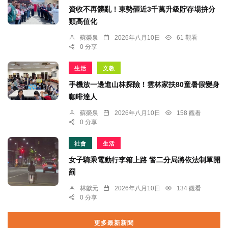
資收不再髒亂！東勢砸近3千萬升級貯存場拚分
類高值化
蘇榮泉
2026年八月10日
61 觀看
0 分享
生活
文教
手機放一邊進山林探險！雲林家扶80童暑假變身
咖啡達人
蘇榮泉
2026年八月10日
158 觀看
0 分享
社會
生活
女子騎乘電動行李箱上路 警二分局將依法制單開
罰
林獻元
2026年八月10日
134 觀看
0 分享
更多最新新聞