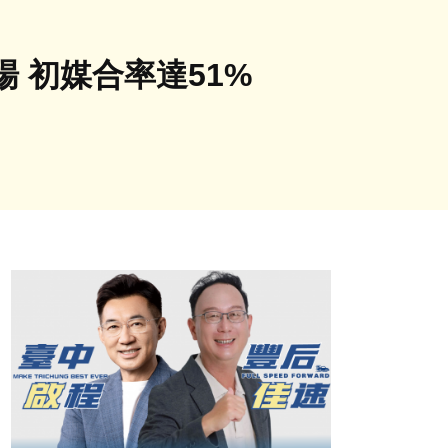
 初媒合率達51%