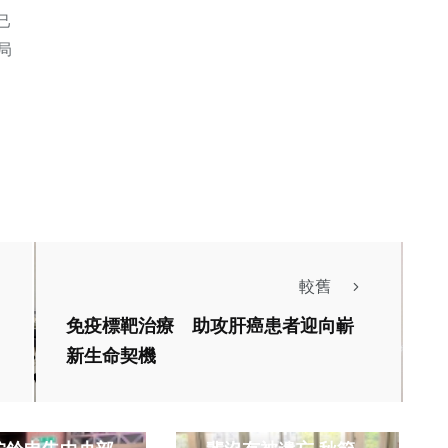
己
局
較舊
免疫標靶治療 助攻肝癌患者迎向嶄
新生命契機
社會
社會
改革黨到台北地
新竹市346位獨居展