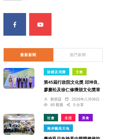
最新新聞
熱門新聞
財經及消費
文教
第45屆行政院文化獎 邱坤良、
廖慶松及徐仁修獲頒文化獎章
劉奕廷
2026年八月06日
80 觀看
0 分享
社會
生活
美食
兩岸藝苑天地
臺南虱目魚跨界中華職棒推吃