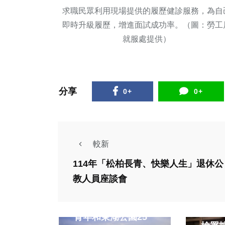
求職民眾利用現場提供的履歷健診服務，為自
即時升級履歷，增進面試成功率。（圖：勞工
就服處提供）
分享
0+
0+
較新
114年「松柏長青、快樂人生」退休公
教人員座談會
政治
生活
政治
市民野餐日 大里在
司法
青年和東湖公園25