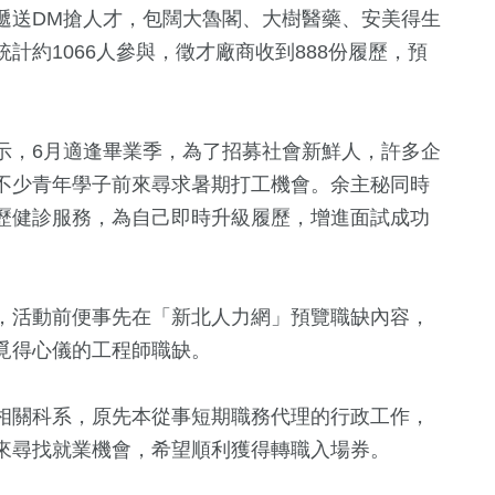
遞送DM搶人才，包闊大魯閣、大樹醫藥、安美得生
計約1066人參與，徵才廠商收到888份履歷，預
示，6月適逢畢業季，為了招募社會新鮮人，許多企
不少青年學子前來尋求暑期打工機會。余主秘同時
歷健診服務，為自己即時升級履歷，增進面試成功
+
221
+
741
+
37
+
6
+
旅遊
社會
兩岸
演唱會
，活動前便事先在「新北人力網」預覽職缺內容，
覓得心儀的工程師職缺。
2
+
0
+
882
+
36
+
相關科系，原先本從事短期職務代理的行政工作，
兩岸佛教文化交
專區
兩岸藝苑天地
生活
影視
流專區
來尋找就業機會，希望順利獲得轉職入場券。