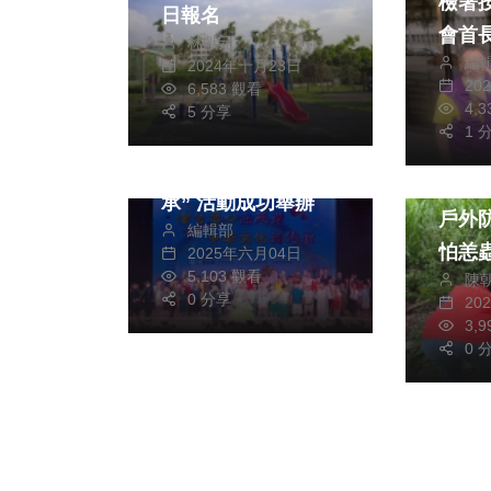
檢署
日報名
會首
林獻元
編
2024年十月23日
20
6,583 觀看
兩岸
4,
5 分享
1 
第三屆“津台童心連
兩岸 中華文化我傳
健康及
承” 活動成功舉辦
戶外
編輯部
怕恙
2025年六月04日
5,103 觀看
陳
0 分享
20
3,
0 