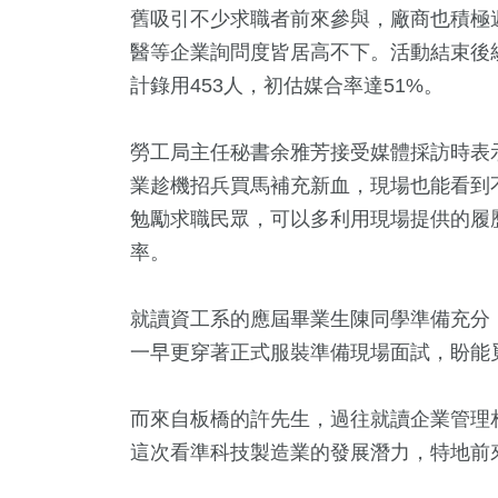
舊吸引不少求職者前來參與，廠商也積極
醫等企業詢問度皆居高不下。活動結束後統
計錄用453人，初估媒合率達51%。
勞工局主任秘書余雅芳接受媒體採訪時表
業趁機招兵買馬補充新血，現場也能看到
勉勵求職民眾，可以多利用現場提供的履
率。
+
4
+
90
+
373
論
綜藝
運動
綜合
就讀資工系的應屆畢業生陳同學準備充分
一早更穿著正式服裝準備現場面試，盼能
8
+
7
+
而來自板橋的許先生，過往就讀企業管理
2024總統大選
海峽論壇
這次看準科技製造業的發展潛力，特地前