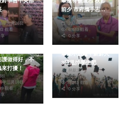
按鈴申告中央部
輩沒有被遺忘 秋節
長
前夕 市府攜手志工
輯部
鄭銘德
團體展開關懷
25年九月26日
2024年九月14日
332 觀看
6,483 觀看
健康及醫療
運動
分享
0 分享
文教
醫療
畢業不放縱！新鮮人
防護做得好，不
3招甩掉學生肥
蟲來打擾！
林獻元
朝枝
2025年六月16日
26年三月16日
4,261 觀看
999 觀看
0 分享
分享