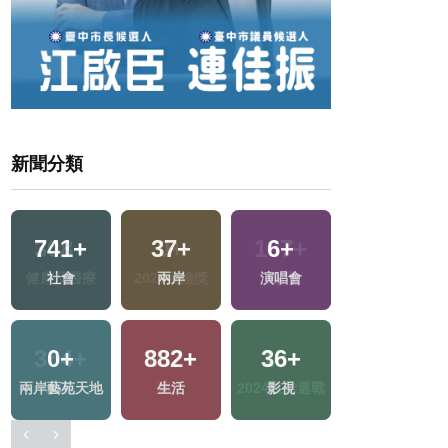
新聞分類
1
+
308
+
0
+
187
+
福建林公信俗文
健康及醫療
2023金鐘獎
熱門
化專區
364
+
137
+
18
+
269
+
文教
藝文
2024立委選戰
財經及消費