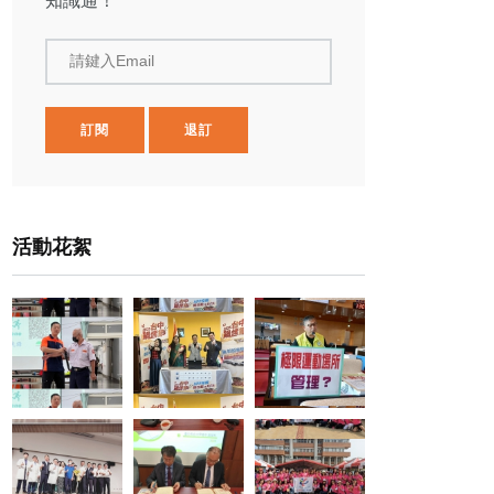
知識通！
請鍵入Email
訂閱
退訂
活動花絮