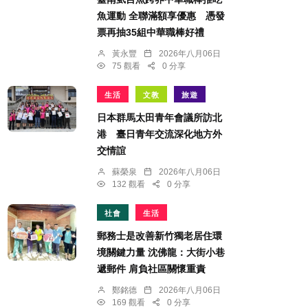
魚運動 全聯滿額享優惠 憑發
票再抽35組中華職棒好禮
黃永豐
2026年八月06日
75 觀看
0 分享
生活
文教
旅遊
日本群馬太田青年會議所訪北
港 臺日青年交流深化地方外
交情誼
蘇榮泉
2026年八月06日
132 觀看
0 分享
社會
生活
郵務士是改善新竹獨老居住環
境關鍵力量 沈佛龍：大街小巷
遞郵件 肩負社區關懷重責
鄭銘德
2026年八月06日
169 觀看
0 分享