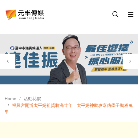
Home
活動花絮
福興宮開辦太平媽祖獎將滿廿年 太平媽神助攻嘉佑學子鵬程萬
里