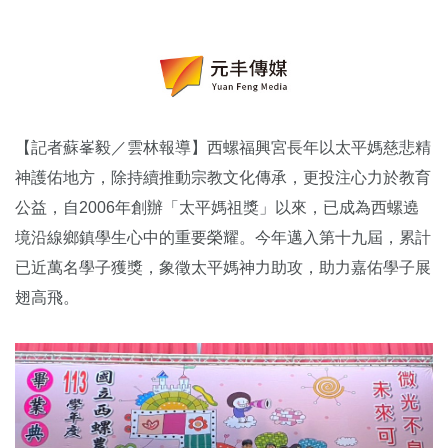
【記者蘇峯毅／雲林報導】西螺福興宮長年以太平媽慈悲精
神護佑地方，除持續推動宗教文化傳承，更投注心力於教育
公益，自2006年創辦「太平媽祖獎」以來，已成為西螺遶
境沿線鄉鎮學生心中的重要榮耀。今年邁入第十九屆，累計
已近萬名學子獲獎，象徵太平媽神力助攻，助力嘉佑學子展
翅高飛。