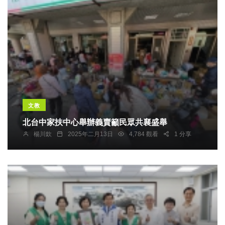
文教
北台中家扶中心舉辦義賣籲民眾共襄盛舉
楊川欽
2025年二月13日
4,784 觀看
1 分享