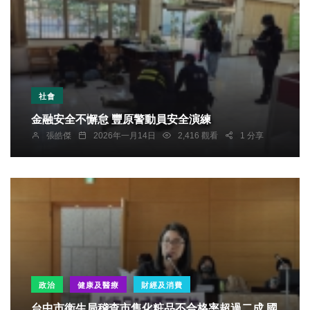
社會
金融安全不懈怠 豐原警動員安全演練
張皓傑
2026年一月14日
2,416 觀看
1 分享
政治
健康及醫療
財經及消費
台中市衛生局稽查市售化粧品不合格率超過二成 國