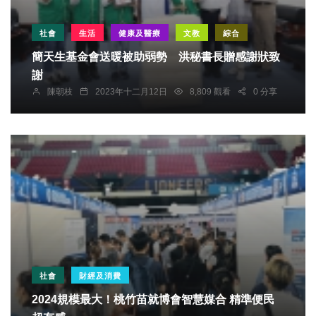
社會
生活
健康及醫療
文教
綜合
簡天生基金會送暖被助弱勢 洪秘書長贈感謝狀致
謝
陳朝枝
2023年十二月12日
8,809 觀看
0 分享
社會
財經及消費
2024規模最大！桃竹苗就博會智慧媒合 精準便民