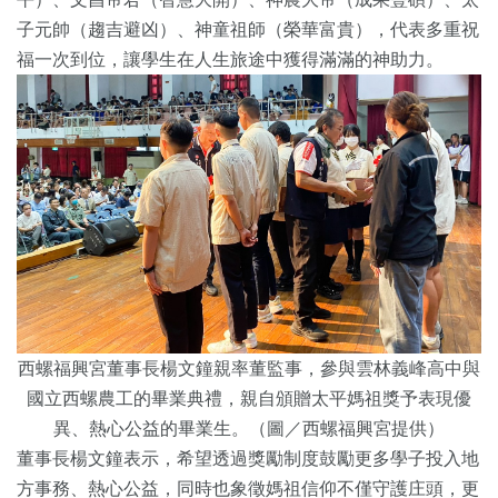
子元帥（趨吉避凶）、神童祖師（榮華富貴），代表多重祝
福一次到位，讓學生在人生旅途中獲得滿滿的神助力。
西螺福興宮董事長楊文鐘親率董監事，參與雲林義峰高中與
國立西螺農工的畢業典禮，親自頒贈太平媽祖獎予表現優
異、熱心公益的畢業生。（圖／西螺福興宮提供）
董事長楊文鐘表示，希望透過獎勵制度鼓勵更多學子投入地
方事務、熱心公益，同時也象徵媽祖信仰不僅守護庄頭，更