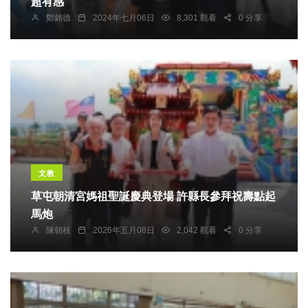
超有感
鄭銘德
2024年七月06日
8,301 觀看
0 分享
文教
草屯朝清宮媽祖聖誕慶典登場 許縣長參拜祝壽點起
馬炮
陳朝枝
2026年五月08日
2,042 觀看
0 分享