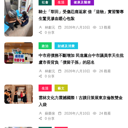
社會
生活
健康及醫療
騎士「犁田」受傷忍痛返家 借「這物」實習警專
生驚見滲血暖心包紮
林獻元
2026年八月10日
13 觀看
0 分享
政治
財經及消費
中市府債務不斷增加 民進黨台中市議員李天生批
盧市長背負「債留子孫」的惡名
林獻元
2026年八月10日
26 觀看
0 分享
生活
藝文
雲林文化力震撼國際！古蹟日策展東京倫敦雙金
入袋
蘇榮泉
2026年八月10日
24 觀看
0 分享