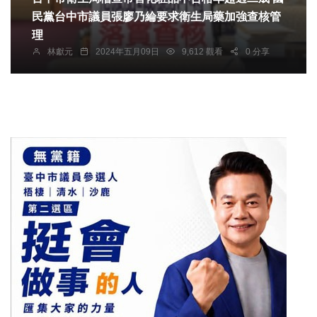
民黨台中市議員張廖乃綸要求衛生局藥加強查核管
理
林獻元
2024年五月09日
9,612 觀看
0 分享