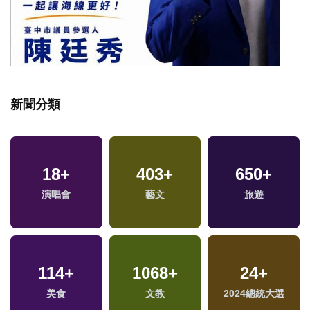
新聞分類
18
+
403
+
650
+
專
演唱會
藝文
旅遊
114
+
1068
+
24
+
美食
文教
2024總統大選