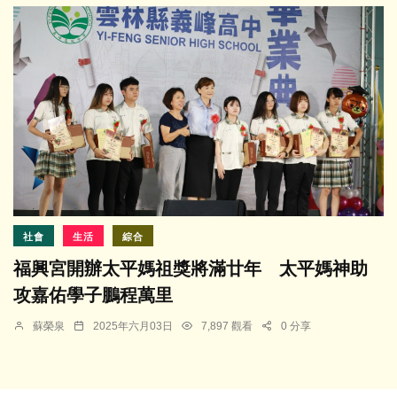
社會
生活
綜合
福興宮開辦太平媽祖獎將滿廿年 太平媽神助
攻嘉佑學子鵬程萬里
蘇榮泉
2025年六月03日
7,897 觀看
0 分享