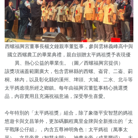
西螺福興宮董事長楊文鐘親率董監事，參與雲林義峰高中與
國立西螺農工的畢業典禮，親自頒贈太平媽祖獎予表現優
異、熱心公益的畢業生。（圖／西螺福興宮提供）
該獎項涵蓋範圍廣大，包含雲林縣的西螺、崙背、二崙、莿
桐、林內，以及彰化縣的溪州、埤頭、大城、二水、北斗等
太平媽遶境所經之鄉鎮。每年由福興宮董監事精心挑選獎
品，內容實用且充滿祝福意涵，深受學生喜愛。
今年特別的「太平媽祖獎」組合，除了象徵平安智慧的媽祖
悠遊卡與文昌筆外，更加碼鵬程萬里金牌與全新推出的「太
平戰隊公仔組」，內含五尊神明角色：太平媽祖（萬事太
平）、文昌帝君（智慧大開）、神農大帝（成果豐碩）、太