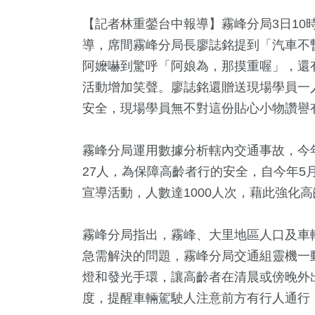
【記者林重鎣台中報導】霧峰分局3日10
導，席間霧峰分局長廖誌銘提到「汽車不暫停
阿嬤嚇到驚呼「阿娘為，那摸重喔」，還
活動增加笑聲。廖誌銘還贈送現場學員一
安全，現場學員無不對這份貼心小物讚譽
霧峰分局運用數據分析轄內交通事故，今年
+
10
+
11
+
178
+
2
+
27人，為保障高齡者行的安全，自今年5
教文化交
影視
兩岸
政治
海峽論壇
宣導活動，人數達1000人次，藉此強化
霧峰分局指出，霧峰、大里地區人口及車
1
+
177
+
2
+
急需解決的問題，霧峰分局交通組靈機一
及醫療
生活
司法放大鏡
燈和發光手環，讓高齡者在清晨或傍晚外
度，提醒車輛駕駛人注意前方有行人通行