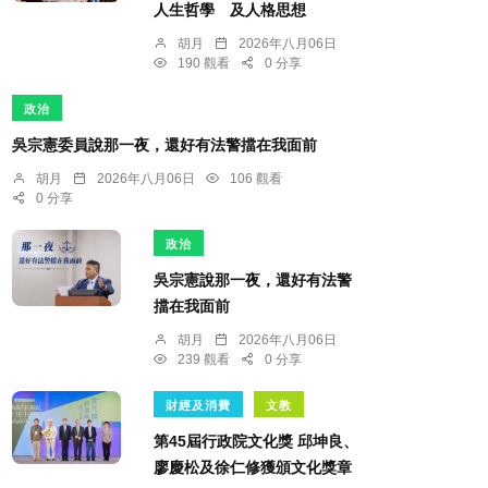
人生哲學 及人格思想
胡月
2026年八月06日
190 觀看
0 分享
政治
吳宗憲委員說那一夜，還好有法警擋在我面前
胡月
2026年八月06日
106 觀看
0 分享
政治
吳宗憲說那一夜，還好有法警
擋在我面前
胡月
2026年八月06日
239 觀看
0 分享
財經及消費
文教
第45屆行政院文化獎 邱坤良、
廖慶松及徐仁修獲頒文化獎章