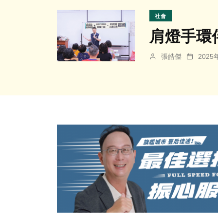
社會
肩燈手環
張皓傑
202