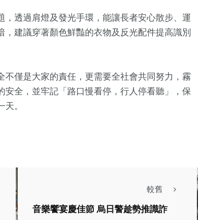
題，透過肩燈及發光手環，能讓長者安心散步、運
暗，建議穿著顏色鮮豔的衣物及反光配件提高識別
全不僅是大家的責任，更需要全社會共同努力，霧
的安全，並牢記「路口慢看停，行人停看聽」，保
一天。
較舊
音樂饗宴慶佳節 烏日警趁勢推識詐