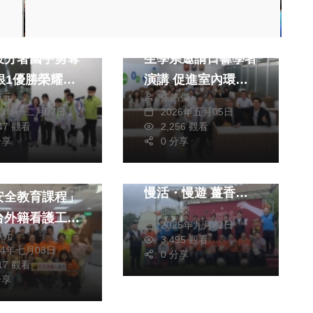
消費
文教
健康及醫療
文教
3亞洲技能競賽
中國醫藥大學公共衛
投分署國手勇奪
生學系邀請日韓學者
銀1優勝榮耀返
演講 促進室內環境
獻元
張皓傑
健康學術交流
23年十二月07日
2026年五月05日
347 觀看
2,256 觀看
旅遊
美食
分享
0 分享
2025風情萬種薑麻
醫療
節溫暖登場 慢食・
首場「多元族群
慢活・慢遊 薑香農
安全教育課程」
張皓傑
村盛宴
台外籍看護工為
2025年九月22日
獻元
把關
3,495 觀看
24年七月03日
0 分享
417 觀看
分享