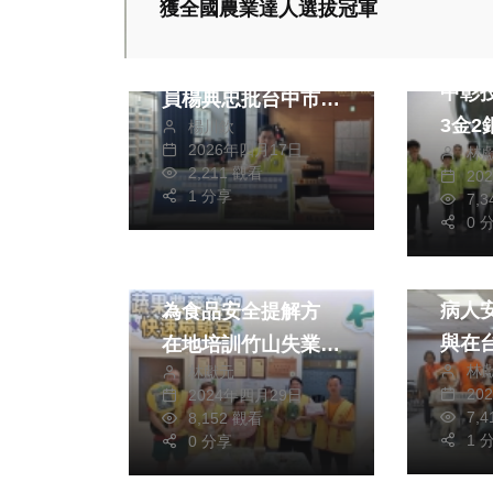
獲全國農業達人選拔冠軍
財經及
朱經武故居遭拆未通
202
報、修復期限跳票議
中彰
員楊典忠批台中市府
3金2
楊川欽
失職失能
2026年四月17日
林
台
2,211 觀看
20
1 分享
7,
0 
健康及
財經及消費
文教
全國
勞動部多元就業方案
病人
為食品安全提解方
與在
在地培訓竹山失業婦
林
林獻元
病安
女變身蔬果農藥檢驗
20
2024年四月29日
員
7,
8,152 觀看
1 
0 分享