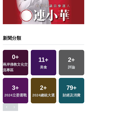
新聞分類
0
+
11
+
2
+
74
+
兩岸佛教文化交
美食
評論
綜合
流專區
3
+
2
+
79
+
0
+
2024立委選戰
2024總統大選
財經及消費
2023金鐘獎