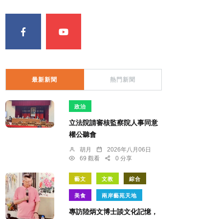
最新新聞
熱門新聞
政治
立法院請審核監察院人事同意
權公聽會
胡月
2026年八月06日
69 觀看
0 分享
藝文
文教
綜合
美食
兩岸藝苑天地
專訪陸炳文博士談文化記憶，