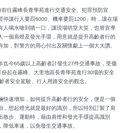
時前往霧峰長青學苑進行交通安全、犯罪預防宣
讓行人要罰6000、機車要罰1200」時，讓在場
有人喝水嗆到噴一口，讓現場哄堂大笑，也替宣導
人一個肩燈及發光手環，用意就是提升高齡者行的
有加，對警方的用心付出及關懷獻上一個大大讚。
迄今65歲以上高齡者計發生27件交通事故，受傷
27
+
1
+
56
+
月份起在霧峰、大里地區長青學苑進行30場的安全
專區
運動
綜藝
熱門
高齡者安全駕駛、行人用路安全的觀念。
0
+
輛快速增加，如何提升高齡者行的安全，便是一個
27
+
148
+
動，想起燈光就是最好的識別，所以特別訂製了肩
福建林公信俗文
藝文
社會
化專區
出散步、運動時，藉由肩燈和發光手環提高識別
，降低車速，以免發生交通事故。