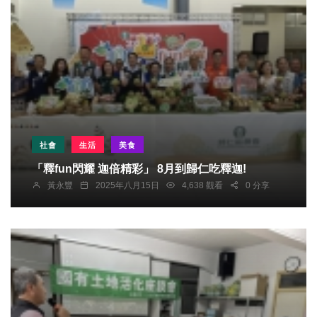
社會
生活
美食
「釋fun閃耀 迦倍精彩」 8月到歸仁吃釋迦!
黃永豐
2025年八月15日
4,638 觀看
0 分享