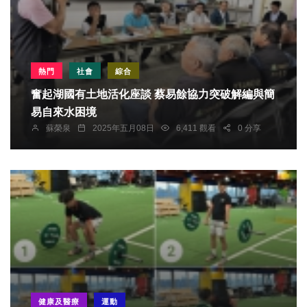
熱門
社會
綜合
奮起湖國有土地活化座談 蔡易餘協力突破解編與簡
易自來水困境
蘇榮泉
2025年五月08日
6,411 觀看
0 分享
健康及醫療
運動