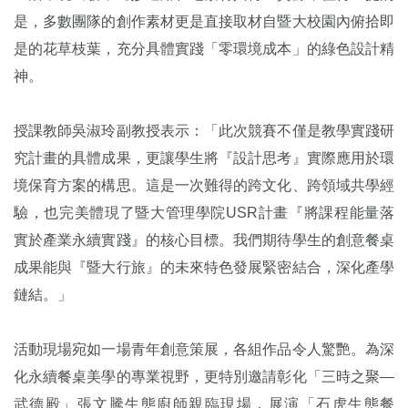
是，多數團隊的創作素材更是直接取材自暨大校園內俯拾即
是的花草枝葉，充分具體實踐「零環境成本」的綠色設計精
神。
授課教師吳淑玲副教授表示：「此次競賽不僅是教學實踐研
究計畫的具體成果，更讓學生將『設計思考』實際應用於環
境保育方案的構思。這是一次難得的跨文化、跨領域共學經
驗，也完美體現了暨大管理學院
USR計畫『將課程能量落
實於產業永續實踐』的核心目標。我們期待學生的創意餐桌
成果能與『暨大行旅』的未來特色發展緊密結合，深化產學
鏈結。」
活動現場宛如一場青年創意策展，各組作品令人驚艷。為深
化永續餐桌美學的專業視野，更特別邀請彰化「三時之聚—
武德殿」張文騰生態廚師親臨現場，展演「石虎生態餐