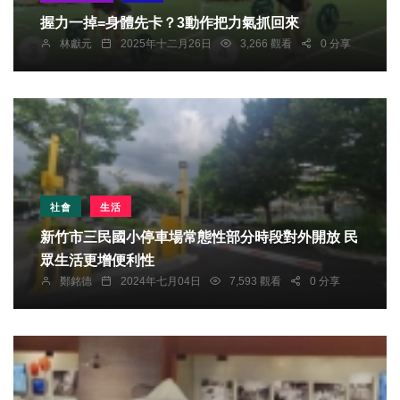
握力一掉=身體先卡？3動作把力氣抓回來
林獻元
2025年十二月26日
3,266 觀看
0 分享
社會
生活
新竹市三民國小停車場常態性部分時段對外開放 民
眾生活更增便利性
鄭銘德
2024年七月04日
7,593 觀看
0 分享