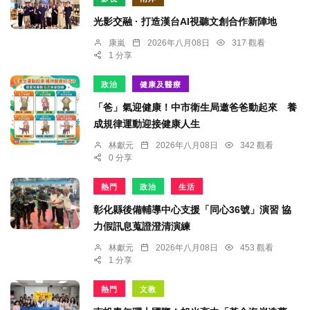
光影交融 · 打造漢台AI視聽文創合作新陣地
康嵐
2026年八月08日
317 觀看
1 分享
政治
健康及醫療
「爸」氣迎健康！中市衛生局邀爸爸動起來 養
成規律運動迎接健康人生
林獻元
2026年八月08日
342 觀看
0 分享
熱門
政治
生活
彰化縣後備輔導中心支援「同心36號」演習 協
力假訊息蒐證澄清演練
林獻元
2026年八月08日
453 觀看
1 分享
熱門
文教