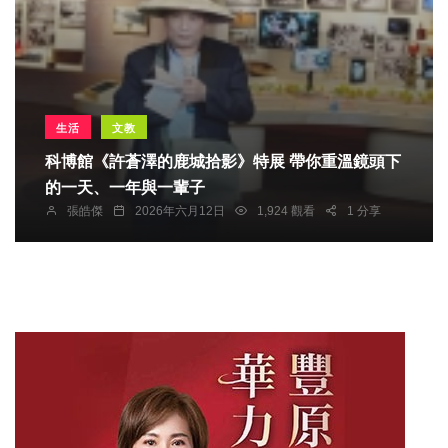
生活
文教
科博館《許蒼澤的鹿城拾影》特展 帶你重溫鏡頭下
的一天、一年與一輩子
張皓傑
2026年六月12日
1,924 觀看
1 分享