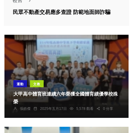
較舊
民眾不動產交易應多查證 防範地面師詐騙
運動
文教
大甲高中體育班連續六年榮獲全國體育績優學校殊
榮
張皓傑
2025年五月17日
5,578 觀看
0 分享