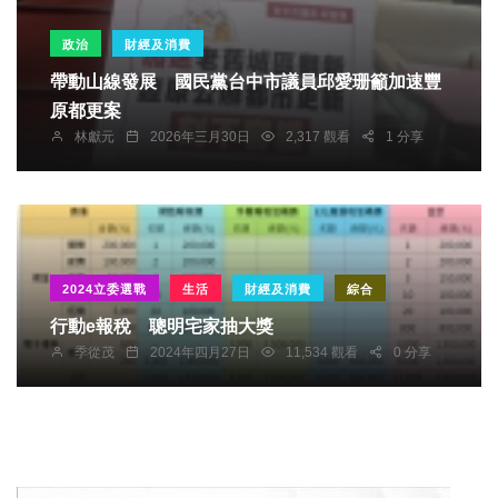
政治
財經及消費
帶動山線發展 國民黨台中市議員邱愛珊籲加速豐
原都更案
林獻元
2026年三月30日
2,317 觀看
1 分享
2024立委選戰
生活
財經及消費
綜合
行動e報稅 聰明宅家抽大獎
季從茂
2024年四月27日
11,534 觀看
0 分享