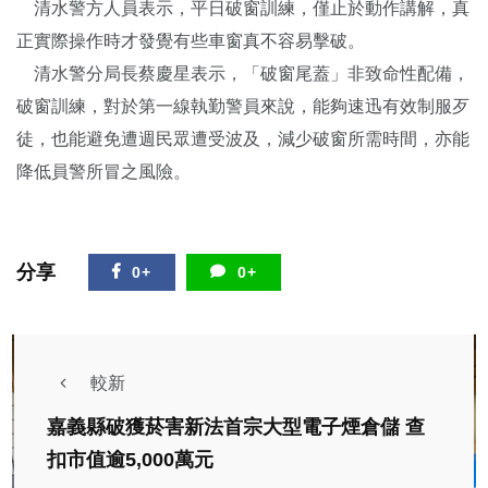
清水警方人員表示，平日破窗訓練，僅止於動作講解，真
正實際操作時才發覺有些車窗真不容易擊破。
清水警分局長蔡慶星表示，「破窗尾蓋」非致命性配備，
破窗訓練，對於第一線執勤警員來說，能夠速迅有效制服歹
徒，也能避免遭週民眾遭受波及，減少破窗所需時間，亦能
降低員警所冒之風險。
分享
0+
0+
較新
嘉義縣破獲菸害新法首宗大型電子煙倉儲 查
扣市值逾5,000萬元