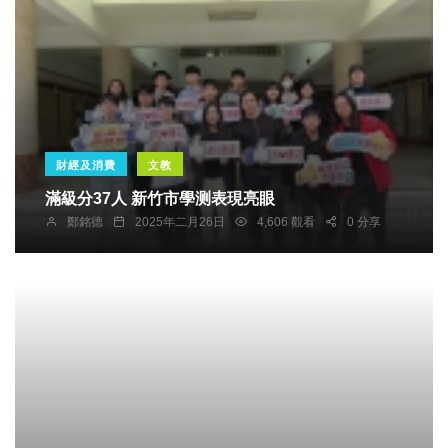
財經及消費
文教
滿級分37人 新竹市學测表現亮眼
鄭銘德
2025年二月26日
4,606 觀看
0 分享