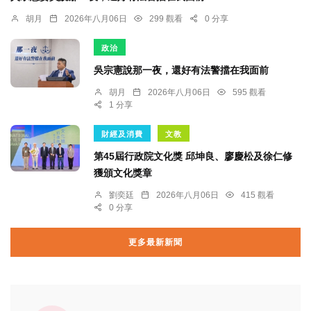
胡月
2026年八月06日
299 觀看
0 分享
政治
吳宗憲說那一夜，還好有法警擋在我面前
胡月
2026年八月06日
595 觀看
1 分享
財經及消費
文教
第45屆行政院文化獎 邱坤良、廖慶松及徐仁修
獲頒文化獎章
劉奕廷
2026年八月06日
415 觀看
0 分享
更多最新新聞