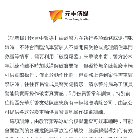
【記者楊川欽台中報導】由於警方在執行各項勤務或逮捕犯
嫌時，不時會面臨汽車駕駛人不肯開窗受檢或處理鎖住車門
救護等情事，需要利用「破窗尾蓋」來擊破車窗，警方於常
年訓練時雖不時加以講解破窗要領，但礙於無多餘報廢車輛
可供實際操作，僅止於動作比劃，但實務上遇到案件需車窗
擊破時，往往容易造成員警受傷情形，清水警分局為了讓員
警能夠實際操作破窗真實感，5月份員警常年訓練，特別前
往轄區光華所警友站陳建忠所有車輛報廢清除公司，由該公
司提供各式報廢車輛供員警實地操作破窗訓練。
這項訓練，由教官蕭寒冰結合模擬盤查可疑車輛時，可能
會面臨到的各種危險與事故進行解說，並講解指導如何有效