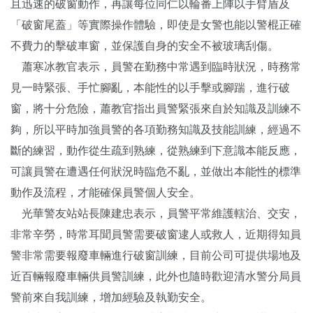
且迅速的破窗動作，再讓每位同仁以輪番上陣以手臂盾及
「破窗尾蓋」等實際操作體驗，即使是女警也能以警棍正確
不費力的擊破車窗，並保護自身的安全不被玻璃刮傷。
蕭寒冰教官表示，員警在勤務中常遇到臨時狀況，時務常
見一時緊張、手忙腳亂，本能性的以手擊或腳踹，進行破
窗，將十分危險，蕭教官指出員警緊張來自於知識及訓練不
夠，所以平時加強員警的各項勤務知識及技能訓練，經過不
斷的練習，動作從生疏到熟練，從熟練到下意識本能反應，
可讓員警在遭遇任何狀況時臨危不亂，並做出本能性的標準
動作及流程，才能確保員警個人安全。
光華警友站站長陳建忠表示，員警平常維護轄治、交安，
非常辛勞，時常耳聞員警需要破窗逮人或救人，近期得知員
警非常需要報廢車輛進行破窗訓練，目前公司可提供場地及
近百輛報廢車輛供員警訓練，此外也隨時歡迎清水警分局員
警前來自我訓練，增加經驗及執勤安全。