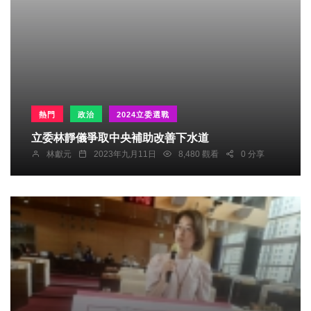
熱門
政治
2024立委選戰
立委林靜儀爭取中央補助改善下水道
林獻元
2023年九月11日
8,480 觀看
0 分享