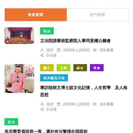
最新新聞
熱門新聞
政治
立法院請審核監察院人事同意權公聽會
胡月
2026年八月06日
359 觀看
0 分享
藝文
文教
綜合
美食
兩岸藝苑天地
專訪陸炳文博士談文化記憶，人生哲學 及人格
思想
胡月
2026年八月06日
184 觀看
0 分享
政治
吳宗憲委員說那一夜，還好有法警擋在我面前