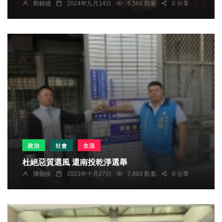
鄭銘德
2024年九月14日
6,566 觀看
0 分享
政治
社會
生活
杜絕惡質選風 還南投乾淨選舉
陳朝枝
2023年十月27日
7,893 觀看
0 分享