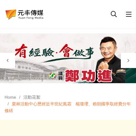
Home
活動花絮
栗林活動中心歷經近半世紀風霜 楊瓊瓔、賴朝國爭取經費分年
修繕