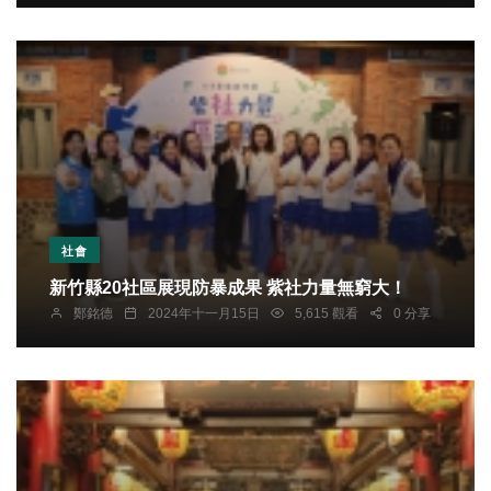
社會
新竹縣20社區展現防暴成果 紫社力量無窮大！
鄭銘德
2024年十一月15日
5,615 觀看
0 分享