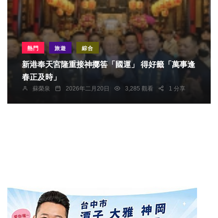
熱門
旅遊
綜合
新港奉天宮隆重接神擲筶「國運」 得好籤「萬事逢
春正及時」
蘇榮泉
2026年二月20日
3,285 觀看
1 分享