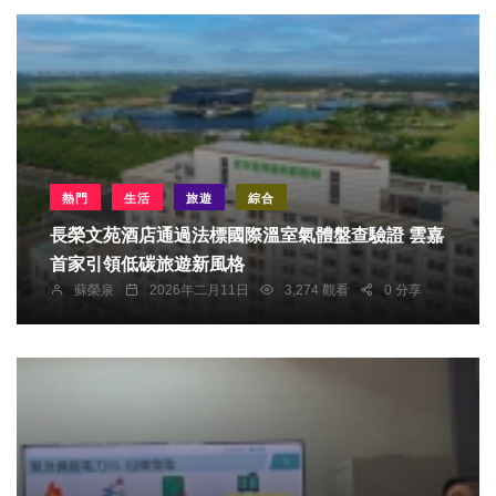
熱門
生活
旅遊
綜合
長榮文苑酒店通過法標國際溫室氣體盤查驗證 雲嘉
首家引領低碳旅遊新風格
蘇榮泉
2026年二月11日
3,274 觀看
0 分享