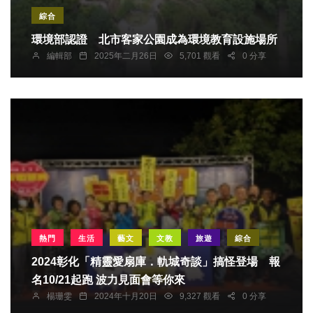
綜合
環境部認證 北市客家公園成為環境教育設施場所
編輯部
2025年二月26日
5,701 觀看
0 分享
熱門
生活
藝文
文教
旅遊
綜合
2024彰化「精靈愛扇庫．軌城奇談」搞怪登場 報
名10/21起跑 波力見面會等你來
楊珊雯
2024年十月20日
9,327 觀看
0 分享