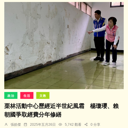
政治
生活
文教
栗林活動中心歷經近半世紀風霜 楊瓊瓔、賴
朝國爭取經費分年修繕
張皓傑
2025年五月26日
5,742 觀看
0 分享