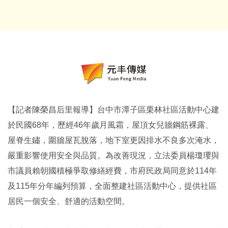
【記者陳榮昌后里報導】台中市潭子區栗林社區活動中心建
於民國68年，歷經46年歲月風霜，屋頂女兒牆鋼筋裸露、
屋脊生鏽，圍牆屋瓦脫落，地下室更因排水不良多次淹水，
嚴重影響使用安全與品質。為改善現況，立法委員楊瓊瓔與
市議員賴朝國積極爭取修繕經費，市府民政局同意於114年
及115年分年編列預算，全面整建社區活動中心，提供社區
居民一個安全、舒適的活動空間。