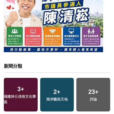
新聞分類
3
+
2
+
23
+
福建林公信俗文化專
兩岸藝苑天地
評論
區