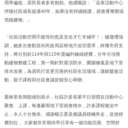
用率偏低，居民長者多有抱怨。他感慨說：「這座活動中心
伴隨社區成長超過40年，如果沒有持續維護，就會逐漸變成
危險建物。」
「社區活動空間不能等到危及安全才亡羊補牢！」楊瓊瓔強
調，她多次會勘並向民政局反映地方迫切需求，終獲市府支
持，將分別於114年與115年度編列修繕經費，分年分項推
動建物整建工程，第一期針對屋頂防水、圍牆修復及地下室
排水改善，為居民打造更完善的社區生活場域，讓銀髮族活
動、親子課程與社區會議皆能安心舉辦。
栗林里長簡順雄則表示，社區許多長輩平日習慣在活動中心
聚會、上課，每逢豪雨地下室就會積水，許多課程被迫中
止，令人十分無奈。感謝楊立委及賴議員積極奔走，促使經
費到位， 大家都非常期待早日享有一個功能完善、空間舒