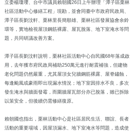
立委楊瓊瓔、台中市議員賴朝國26日上午辦理「潭子區栗林
社區活動中心修繕工程」現勘，並會同臺中市政府民政局、
潭子區長劉汶軒、栗林里長簡順雄、栗林社區發展協會余鈴
環等，實地檢視屋頂鋼筋裸露、屋瓦脫落、地下室淹水等問
題，共同研議改善方案。
潭子區長劉汶軒說明，栗林社區活動中心自民國68年落成啟
用，去年獲市府民政局補助250萬元進行耐震補強，但建物
老化問題仍然嚴重，尤其屋頂女兒牆鋼筋裸露、屋脊鏽蝕，
每逢颱風或豪雨即出現漏水情況；地下室因排水不良，多次
發生淹水與牆面發霉，而圍牆屋瓦部分亦已脫落，雖已拆除
以策安全，但後續仍需修繕復原。
賴朝國也指出，栗林活動中心是社區居民生活、聯誼、長者
活動的重要場域，因屋頂漏水、地下室淹水等問題，造成使