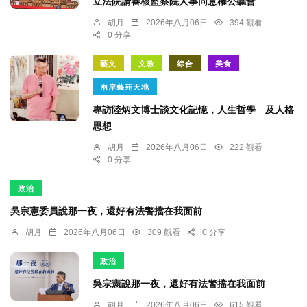
立法院請審核監察院人事同意權公聽會
胡月
2026年八月06日
394 觀看
0 分享
藝文
文教
綜合
美食
兩岸藝苑天地
專訪陸炳文博士談文化記憶，人生哲學 及人格
思想
胡月
2026年八月06日
222 觀看
0 分享
政治
吳宗憲委員說那一夜，還好有法警擋在我面前
胡月
2026年八月06日
309 觀看
0 分享
政治
吳宗憲說那一夜，還好有法警擋在我面前
胡月
2026年八月06日
615 觀看