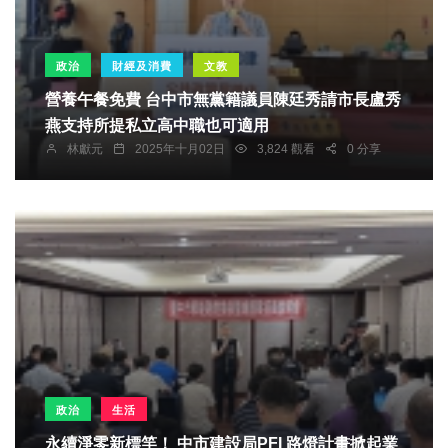
政治
財經及消費
文教
營養午餐免費 台中市無黨籍議員陳廷秀請市長盧秀
燕支持所提私立高中職也可適用
林獻元
2025年十月02日
3,824 觀看
0 分享
政治
生活
永續淨零新標竿！ 中市建設局PFI 路燈計畫掀起業