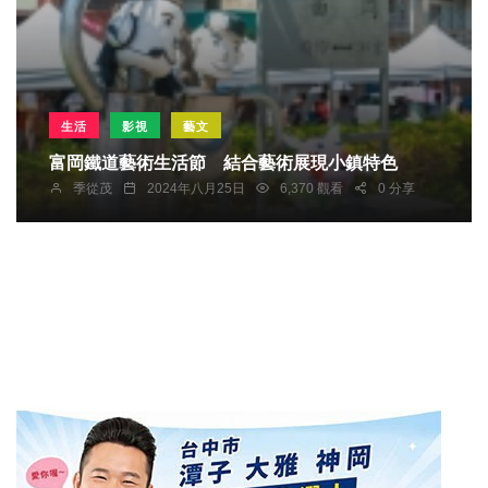
生活
影視
藝文
富岡鐵道藝術生活節 結合藝術展現小鎮特色
季從茂
2024年八月25日
6,370 觀看
0 分享