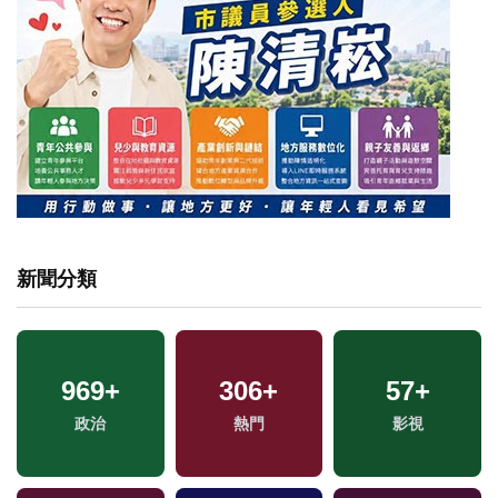
新聞分類
969
+
306
+
57
+
政治
熱門
影視