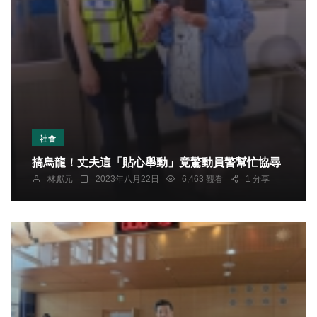
社會
搞烏龍！丈夫這「貼心舉動」竟驚動員警幫忙協尋
林獻元
2023年八月22日
6,463 觀看
1 分享