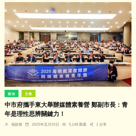
政治
文教
中市府攜手東大舉辦媒體素養營 鄭副市長：青
年是理性思辨關鍵力！
張皓傑
2025年五月25日
5,148 觀看
1 分享