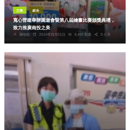
文教
綜合
寬心營建舉辦園遊會暨第八屆繪畫比賽頒獎典禮，
致力推廣南投之美
陳朝枝
2024年四月01日
8,465 觀看
0 分享