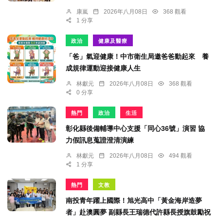
康嵐
2026年八月08日
368 觀看
1 分享
政治
健康及醫療
「爸」氣迎健康！中市衛生局邀爸爸動起來 養
成規律運動迎接健康人生
林獻元
2026年八月08日
368 觀看
0 分享
熱門
政治
生活
彰化縣後備輔導中心支援「同心36號」演習 協
力假訊息蒐證澄清演練
林獻元
2026年八月08日
494 觀看
1 分享
熱門
文教
南投青年躍上國際！旭光高中「黃金海岸造夢
者」赴澳圓夢 副縣長王瑞德代許縣長授旗鼓勵祝