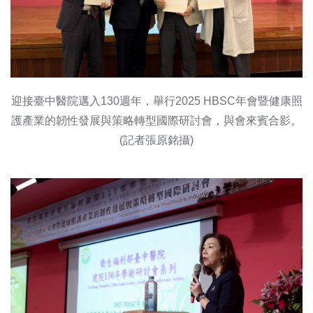
迎接臺中醫院邁入130週年，舉行2025 HBSC年會暨健康照
護產業的韌性發展與策略轉型國際研討會，與會來賓合影。
(記者張原銘攝)