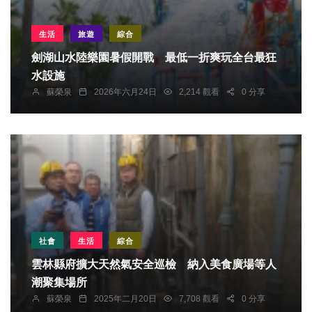
生活
旅遊
綜合
劍湖山水陸樂園暑假開戰 最低一折爽玩全台最狂
水設施
蘇榮泉
2026年六月24日
2,214 觀看
0 分享
社會
生活
綜合
雲林縣府擴大天然氣安全巡檢 納入美食廣場等人
潮聚集場所
蘇榮泉
2025年二月20日
7,708 觀看
0 分享