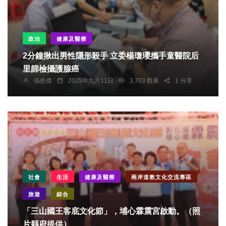
政治
健康及醫療
2分鐘揪出男性隱形殺手 立委楊瓊瓔攜手童醫院后
里篩檢攝護腺癌
張皓傑
2025年九月11日
3,703 觀看
1 分享
社會
生活
健康及醫療
兩岸道教文化交流專區
旅遊
綜合
「三山國王客底文化節」，埔心霖震宮啟動。（照
片縣府提供）