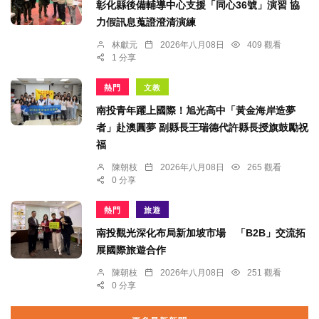
彰化縣後備輔導中心支援「同心36號」演習 協
力假訊息蒐證澄清演練
林獻元
2026年八月08日
409 觀看
1 分享
熱門
文教
南投青年躍上國際！旭光高中「黃金海岸造夢
者」赴澳圓夢 副縣長王瑞德代許縣長授旗鼓勵祝
福
陳朝枝
2026年八月08日
265 觀看
0 分享
熱門
旅遊
南投觀光深化布局新加坡市場 「B2B」交流拓
展國際旅遊合作
陳朝枝
2026年八月08日
251 觀看
0 分享