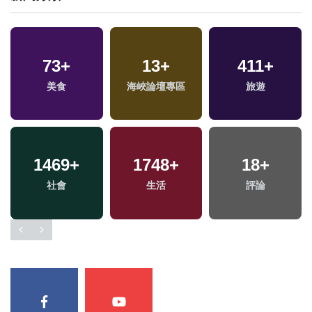
73
+
13
+
411
+
美食
海峽論壇專區
旅遊
1469
+
1748
+
18
+
福
社會
生活
評論
區