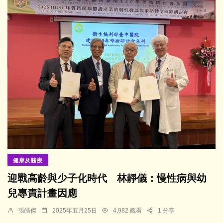
健康及醫療
迎戰高齡與少子化時代 林靜儀：慢性病與幼
兒專責計畫因應
張皓傑
2025年五月25日
4,982 觀看
1 分享