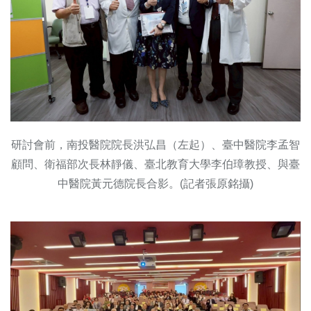
研討會前，南投醫院院長洪弘昌（左起）、臺中醫院李孟智
顧問、衛福部次長林靜儀、臺北教育大學李伯璋教授、與臺
中醫院黃元德院長合影。(記者張原銘攝)