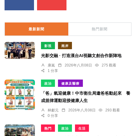
最新新聞
熱門新聞
影視
兩岸
光影交融 · 打造漢台AI視聽文創合作新陣地
康嵐
2026年八月08日
275 觀看
1 分享
政治
健康及醫療
「爸」氣迎健康！中市衛生局邀爸爸動起來 養
成規律運動迎接健康人生
林獻元
2026年八月08日
293 觀看
0 分享
熱門
政治
生活