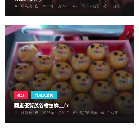
周為政
2023年十月24日
12,112 觀看
1 分享
生活
財經及消費
國產優質茂谷柑搶鮮上市
林獻元
2025年一月21日
5,176 觀看
1 分享