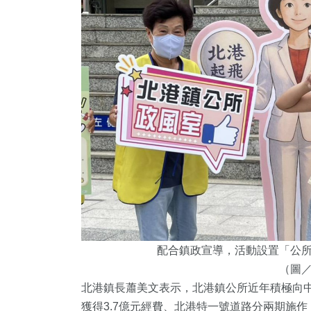
配合鎮政宣導，活動設置「公
（圖
北港鎮長蕭美文表示，北港鎮公所近年積極向
獲得3.7億元經費、北港特一號道路分兩期施