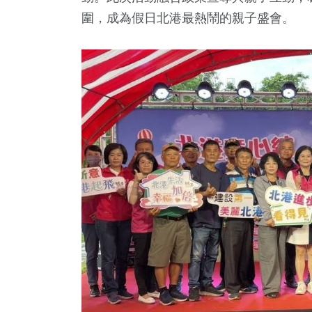
圍，成為假日北港最熱鬧的親子盛會。
2
+
378
+
741
+
2
+
2
+
總統大選
藝文
財經及消費
2023金鐘獎
兩岸藝苑
5
+
100
+
2475
+
岸
影視
生活