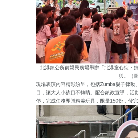
北港鎮公所前親民廣場舉辦「北港童心綻・
與。（
現場表演內容精彩紛呈，包括Zumba親子律
目，讓大人小孩目不轉睛。配合鎮政宣導，活
傳，完成任務即贈精美玩具，限量150份，發