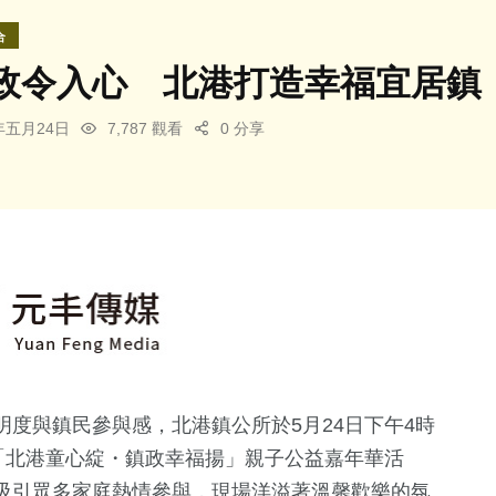
合
政令入心 北港打造幸福宜居鎮
5年五月24日
7,787 觀看
0 分享
度與鎮民參與感，北港鎮公所於5月24日下午4時
「北港童心綻・鎮政幸福揚」親子公益嘉年華活
吸引眾多家庭熱情參與，現場洋溢著溫馨歡樂的氛