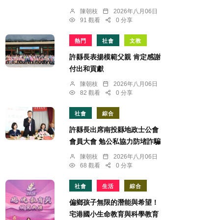
陳朝枝
2026年八月06日
91 觀看
0 分享
熱門
社會
文教
許縣長表揚模範父親 肯定感謝
付出和貢獻
陳朝枝
2026年八月06日
82 觀看
0 分享
社會
綜合
許縣長出席南投縣地政士公會
會員大會 勉公私協力防堵詐騙
陳朝枝
2026年八月06日
68 觀看
0 分享
社會
生活
綜合
偏鄉孩子無限的潛能與希望！
宅港國小生命教育與科學教育