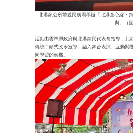
北港鎮公所前親民廣場舉辦「北港童心綻・
與。（
活動由雲林縣政府與北港鎮民代表會指導，北
傳統口頭式政令宣導，融入舞台表演、互動闖
同學習的契機。