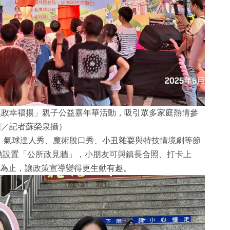
鎮政幸福揚」親子公益嘉年華活動，吸引眾多家庭熱情參
圖／記者蘇榮泉攝）
動、氣球達人秀、魔術脫口秀、小丑雜耍與特技情境劇等節
動設置「公所政見牆」，小朋友可與鎮長合照、打卡上
完為止，讓政策宣導變得更生動有趣。