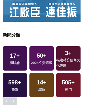
新聞分類
3
+
17
+
50
+
2038
+
交
福建林公信俗文
演唱會
2024立委選戰
社會
化專區
598
+
14
+
505
+
1009
+
交
旅遊
綜藝
熱門
綜合