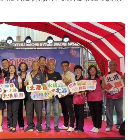
6
+
1001
+
107
+
兩岸佛教文化
天地
文教
美食
流專區
57
+
1603
+
244
+
兩岸道教文化
政治
運動
流專區