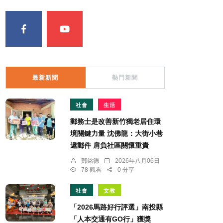
最新新聞
熱門新聞
社會
生活
郵務士是改善新竹獨老居住環
境關鍵力量 沈佛龍：大街小巷
遞郵件 肩負社區關懷重責
鄭銘德
2026年八月06日
78 觀看
0 分享
社會
文教
「2026馬路好行評選」南投縣
「人本交通有GO行」獲獎