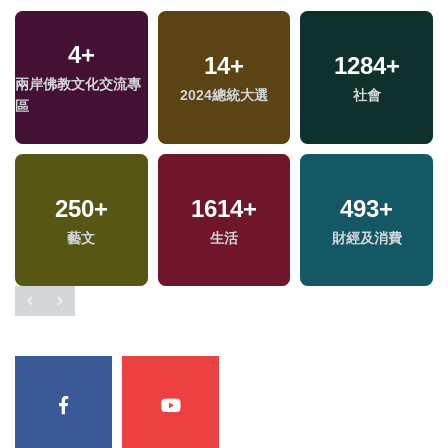
4
+
14
+
1284
+
兩岸佛教文化交流專
2024總統大選
社會
區
250
+
1614
+
493
+
藝文
生活
財經及消費