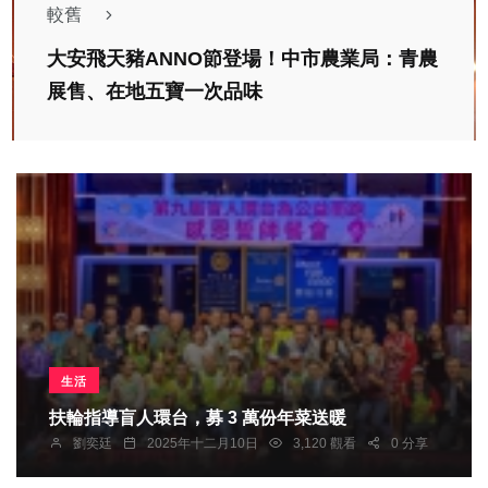
較舊
大安飛天豬ANNO節登場！中市農業局：青農
展售、在地五寶一次品味
生活
扶輪指導盲人環台，募 3 萬份年菜送暖
劉奕廷
2025年十二月10日
3,120 觀看
0 分享