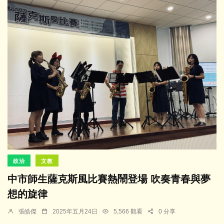
政治
文教
中市師生薩克斯風比賽熱鬧登場 吹奏青春與夢
想的旋律
張皓傑
2025年五月24日
5,566 觀看
0 分享