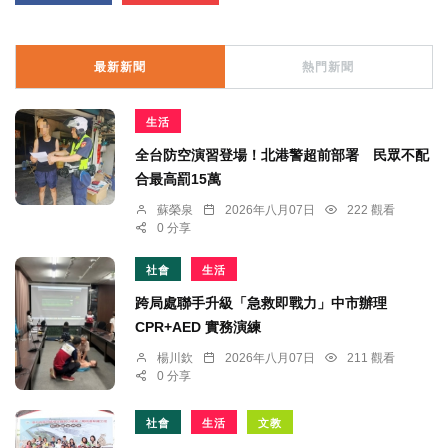
最新新聞
熱門新聞
生活
全台防空演習登場！北港警超前部署 民眾不配
合最高罰15萬
蘇榮泉
2026年八月07日
222 觀看
0 分享
社會
生活
跨局處聯手升級「急救即戰力」中市辦理
CPR+AED 實務演練
楊川欽
2026年八月07日
211 觀看
0 分享
社會
生活
文教