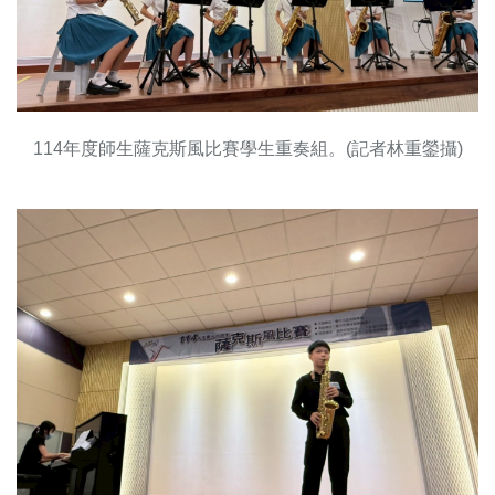
114年度師生薩克斯風比賽學生重奏組。(記者林重鎣攝)