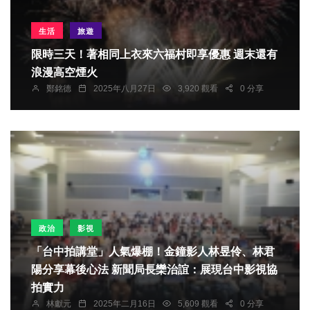
生活
旅遊
限時三天！著相同上衣來六福村即享優惠 週末還有
浪漫高空煙火
鄭銘德
2025年八月27日
3,920 觀看
0 分享
政治
影視
「台中拍講堂」人氣爆棚！金鐘影人林昱伶、林君
陽分享幕後心法 新聞局長欒治誼：展現台中影視協
拍實力
林獻元
2025年二月16日
5,609 觀看
0 分享