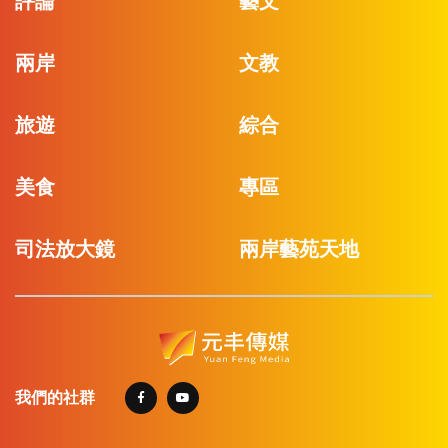
評論
藝文
兩岸
文教
旅遊
綜合
美食
專區
司法放大鏡
兩岸藝苑天地
我們的社群