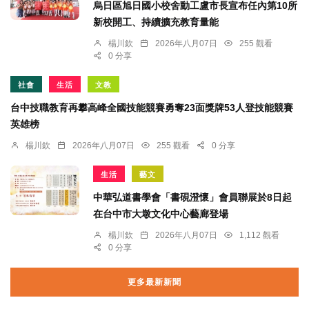
烏日區旭日國小校舍動工盧市長宣布任內第10所
新校開工、持續擴充教育量能
楊川欽
2026年八月07日
255 觀看
0 分享
社會
生活
文教
台中技職教育再攀高峰全國技能競賽勇奪23面獎牌53人登技能競賽
英雄榜
楊川欽
2026年八月07日
255 觀看
0 分享
生活
藝文
中華弘道書學會「書硯澄懷」會員聯展於8日起
在台中市大墩文化中心藝廊登場
楊川欽
2026年八月07日
1,112 觀看
0 分享
更多最新新聞