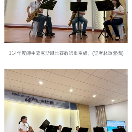
114年度師生薩克斯風比賽教師重奏組。(記者林重鎣攝)