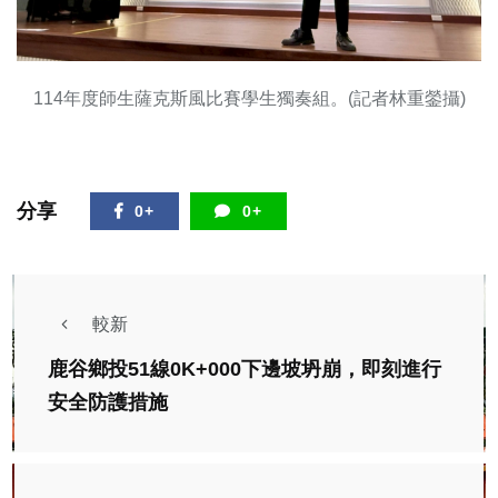
114年度師生薩克斯風比賽學生獨奏組。(記者林重鎣攝)
分享
0+
0+
較新
鹿谷鄉投51線0K+000下邊坡坍崩，即刻進行
安全防護措施