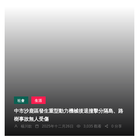
社會
生活
中市沙鹿區發生重型動力機械後退撞擊分隔島、路
樹事故無人受傷
楊川欽
2025年十二月26日
3,035 觀看
0 分享