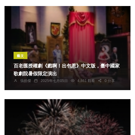
藝文
百老匯授權劇《戲啊！出包惹》中文版，臺中國家
歌劇院暑假限定演出
張皓傑
2025年七月05日
4,861 觀看
0 分享