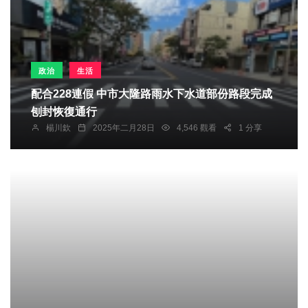
政治
生活
配合228連假 中市大隆路雨水下水道部份路段完成
刨封恢復通行
楊川欽
2025年二月28日
4,546 觀看
1 分享