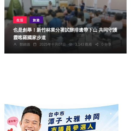
生活
旅遊
也是創舉！新竹林業分署試辦排遺帶下山 共同守護
霞喀羅國家步道
鄭銘德
2025年十月07日
3,143 觀看
0 分享