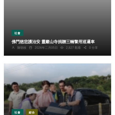
社會
佛門慈悲護治安 靈巖山寺捐贈三輛警用巡邏車
陳朝枝
2026年二月05日
2,827 觀看
0 分享
社會
綜合