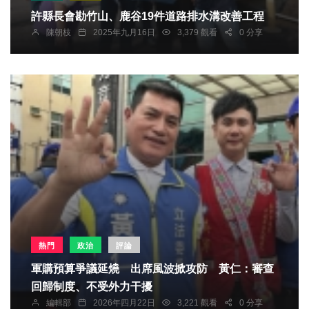
許縣長會勘竹山、鹿谷19件道路排水溝改善工程
陳朝枝
2025年九月16日
3,379 觀看
0 分享
熱門
政治
評論
軍購預算爭議延燒 出席風波掀攻防 黃仁：審查
回歸制度、不受外力干擾
編輯部
2026年四月22日
3,221 觀看
0 分享