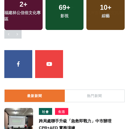
2
+
69
+
10
+
專
福建林公信俗文化專
影視
綜藝
區
最新新聞
熱門新聞
社會
生活
跨局處聯手升級「急救即戰力」中市辦理
CPR+AED 實務演練