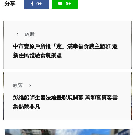
分享
0+
0+
較新
中市豐原戶所推「蔥」滿幸福食農主題班 邀
新住民體驗食農樂趣
較舊
彭維船師生書法繪畫聯展開幕 萬和宮賓客雲
集熱鬧非凡