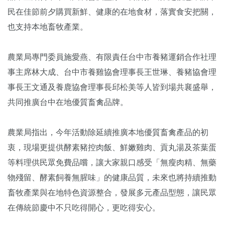
民在佳節前夕購買新鮮、健康的在地食材，落實食安把關，
也支持本地畜牧產業。
農業局專門委員施愛燕、有限責任台中市養豬運銷合作社理
事主席林大成、台中市養雞協會理事長王世琳、養豬協會理
事長王文通及養鹿協會理事長邱松美等人皆到場共襄盛舉，
共同推廣台中在地優質畜禽品牌。
農業局指出，今年活動除延續推廣本地優質畜禽產品的初
衷，現場更提供酵素豬控肉飯、鮮嫩雞肉、貢丸湯及茶葉蛋
等料理供民眾免費品嚐，讓大家親口感受「無瘦肉精、無藥
物殘留、酵素飼養無腥味」的健康品質，未來也將持續推動
畜牧產業與在地特色資源整合，發展多元產品型態，讓民眾
在傳統節慶中不只吃得開心，更吃得安心。