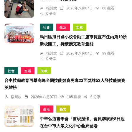
楊川欽
2026年八月07日
88 觀看
0 分享
社會
生活
文教
烏日區旭日國小校舍動工盧市長宣布任內第10所
新校開工、持續擴充教育量能
楊川欽
2026年八月07日
99 觀看
0 分享
社會
生活
文教
台中技職教育再攀高峰全國技能競賽勇奪23面獎牌53人登技能競賽
英雄榜
楊川欽
2026年八月07日
105 觀看
0 分享
生活
藝文
中華弘道書學會「書硯澄懷」會員聯展於8日起
在台中市大墩文化中心藝廊登場