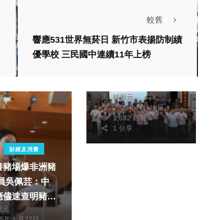
較舊
響應531世界無菸日 新竹市表揚防制績
社會
優學校 三民國中連續11年上榜
警察節致敬榮退老將
「真人形象娃娃」定
格一生警魂
林獻元
2026年六月10日
1,692 觀看
1 分享
財經及消費
養豬場爆非洲豬
應儘速查明豬肉
獻元
市場狀況
25年十月22日