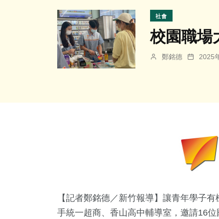
社會
校園職場
鄭銘德
202
【記者鄭銘德／新竹報導】讓青年學子有
手統一超商、香山高中輔導室，邀請16位國