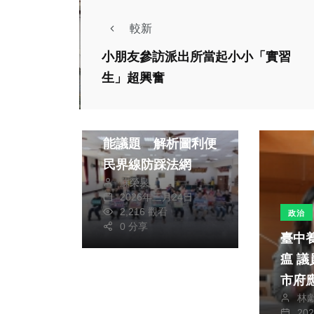
較新
小朋友參訪派出所當起小小「實習
生」超興奮
綜合
古坑廉政講習聚焦綠
能議題 解析圖利便
民界線防踩法網
蘇榮泉
2026年三月24日
2,216 觀看
政治
0 分享
臺中
瘟 議員吳佩芸：中
市府
林
流入
20