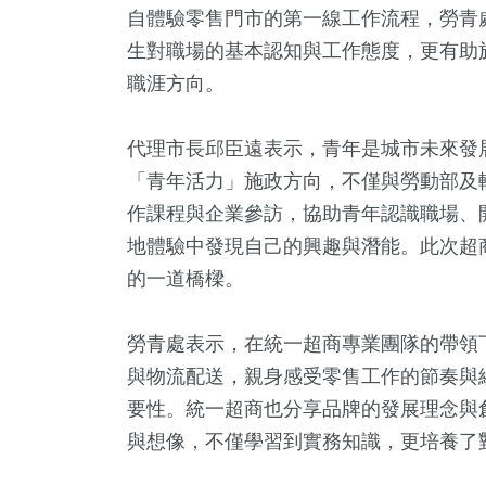
自體驗零售門市的第一線工作流程，勞青
生對職場的基本認知與工作態度，更有助
職涯方向。
代理市長邱臣遠表示，青年是城市未來發
「青年活力」施政方向，不僅與勞動部及
作課程與企業參訪，協助青年認識職場、
地體驗中發現自己的興趣與潛能。此次超
2
+
6
+
2163
+
96
+
1
+
的一道橋樑。
福建林公信俗文
及醫療
生活
美食
2023金
化專區
勞青處表示，在統一超商專業團隊的帶領
50
+
與物流配送，親身感受零售工作的節奏與
1
+
27
+
要性。統一超商也分享品牌的發展理念與
兩岸道教文化交
文
司法放大鏡
流專區
與想像，不僅學習到實務知識，更培養了