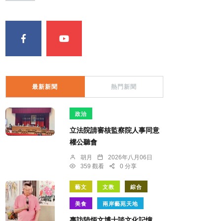
最新新聞
熱門新聞
政治
立法院請審核監察院人事同意
權公聽會
胡月
2026年八月06日
359 觀看
0 分享
藝文
文教
綜合
美食
兩岸藝苑天地
專訪陸炳文博士談文化記憶，