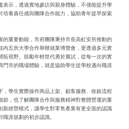
處表示，透過實地參訪與親身體驗，不僅能提升學
於培養責任感與團隊合作能力，協助青年提早探索
展的重要動能，市府團隊秉持市長高虹安所推動的
轄內五所大學合作舉辦就業博覽會，更透過多元實
開拓視野。鼓勵年輕世代勇於嘗試，從每一次的實
商門市的職場體驗，就是協助學生從學校邁向職涯
91
+
915
+
17
+
鐘獎
兩岸
綜合
海峽論壇專
下，學生實際操作商品上架、顧客服務、收銀流程
6
+
細節，也了解團隊合作與服務精神對整體營運的重
22
+
19
+
創新經營模式，讓學生對零售產業有更全面的認識
兩岸佛教文化
評論
2024總統大選
流專區
對職涯規劃的初步認識。