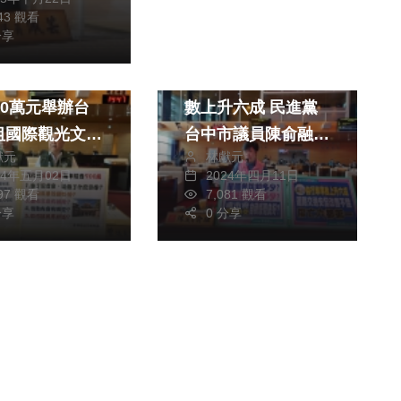
743 觀看
分享
藝文
政治
生活
市文化局斥資
台中去年自行車事故
00萬元舉辦台
數上升六成 民進黨
祖國際觀光文化
台中市議員陳俞融呼
獻元
林獻元
列活動「宮廟風
籲參考星國經驗打造
24年五月02日
2024年四月11日
良好自行車環境
597 觀看
7,081 觀看
曾朝榮批評宣傳
分享
0 分享
、效益差