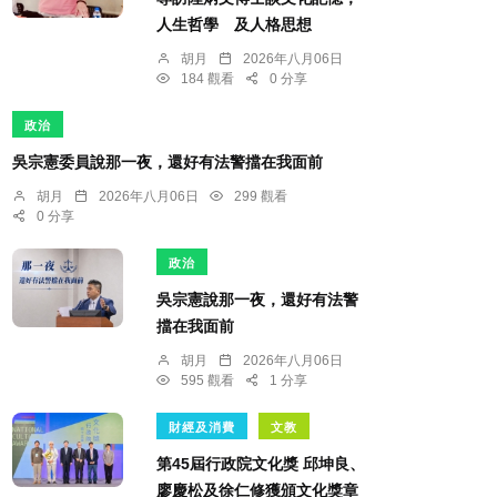
人生哲學 及人格思想
胡月
2026年八月06日
184 觀看
0 分享
政治
吳宗憲委員說那一夜，還好有法警擋在我面前
胡月
2026年八月06日
299 觀看
0 分享
政治
吳宗憲說那一夜，還好有法警
擋在我面前
胡月
2026年八月06日
595 觀看
1 分享
財經及消費
文教
第45屆行政院文化獎 邱坤良、
廖慶松及徐仁修獲頒文化獎章