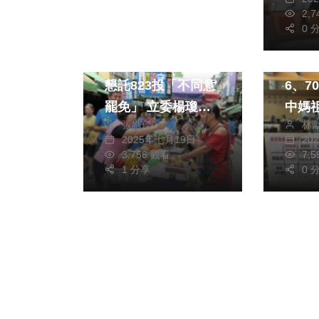
2,
0 
政治
政治
掃街后里、大雅市場
台中
懇託823投「不同意
6、7
罷免」 立委楊瓊
中媽
張皓傑
林
瓔：讓做事的立委留
節系
2025年七月19日
20
在國會
華」 民進黨台中市
3,756 觀看
7,
1 分享
議員
0 
不力