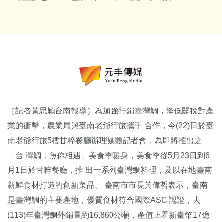
［記者黃思穎台南報導］為加強行銷臺灣鯛，降低關稅對產
業的衝擊，農業局與臺南老爺行旅攜手 合作，今(22)日於臺
南老爺行旅5樓甘粹餐廳辦理媒體記者會，為即將推出之
「台 灣鯛．魚你相遇」美食季暖身，美食季從5月23日到6
月1日於甘粹餐廳，推 出一系列臺灣鯛料理，及以在地臺南
新鮮食材打造的創新菜品。 臺南市市長黃偉哲表示，臺南
是臺灣鯛的主要產地，優質食材符合國際ASC 認證，去
(113)年臺灣鯛外銷量約16,860公噸，產值上看新臺幣17億