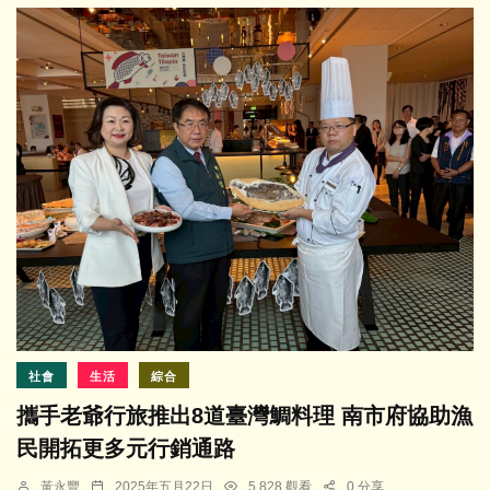
社會
生活
綜合
攜手老爺行旅推出8道臺灣鯛料理 南市府協助漁
民開拓更多元行銷通路
黃永豐
2025年五月22日
5,828 觀看
0 分享