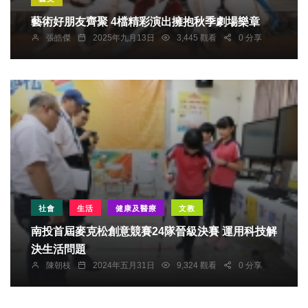
藝術好朋友齊聚 4檔精彩演出擁抱秋季劇場樂章
張皓傑
2025年九月13日
3,445 觀看
0 分享
社會
生活
健康及醫療
文教
南投首屆麥克松創意競賽24隊晉級決賽 運用科技解
決生活問題
陳朝枝
2024年五月31日
9,324 觀看
0 分享