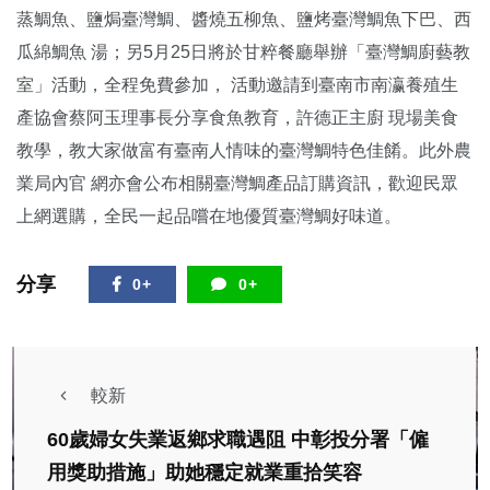
蒸鯛魚、鹽焗臺灣鯛、醬燒五柳魚、鹽烤臺灣鯛魚下巴、西
瓜綿鯛魚 湯；另5月25日將於甘粹餐廳舉辦「臺灣鯛廚藝教
室」活動，全程免費參加， 活動邀請到臺南市南瀛養殖生
產協會蔡阿玉理事長分享食魚教育，許德正主廚 現場美食
教學，教大家做富有臺南人情味的臺灣鯛特色佳餚。此外農
業局內官 網亦會公布相關臺灣鯛產品訂購資訊，歡迎民眾
上網選購，全民一起品嚐在地優質臺灣鯛好味道。
分享
0+
0+
較新
​60歲婦女失業返鄉求職遇阻 中彰投分署「僱
用獎助措施」助她穩定就業重拾笑容