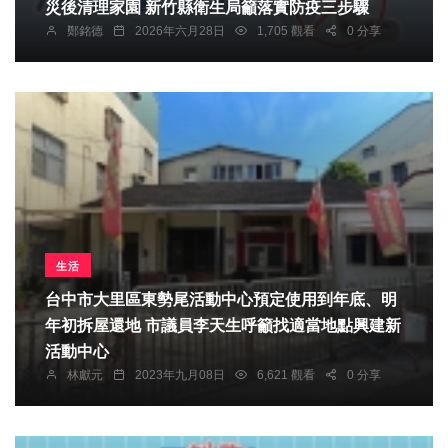
災後清理家園 新竹縣衛生局籲落實防疫三步驟
鄭銘德
2026年六月28日
1,705 觀看
0 分享
生活
台中市大里區東勢尾活動中心預定使用到年底、明
年初拆屋還地 市議員李天生呼籲找適當地點興建新
活動中心
林獻元
2023年九月08日
6,621 觀看
0 分享