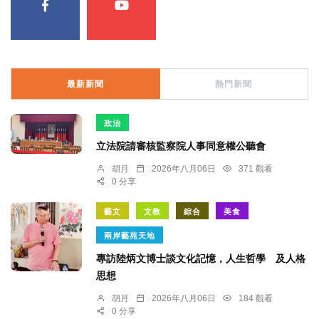
最新新聞
熱門新聞
政治
立法院請審核監察院人事同意權公聽會
胡月
2026年八月06日
371 觀看
0 分享
藝文
文教
綜合
美食
兩岸藝苑天地
專訪陸炳文博士談文化記憶，人生哲學 及人格
思想
胡月
2026年八月06日
184 觀看
0 分享