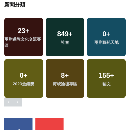
新聞分類
23
+
849
+
0
+
專
兩岸道教文化交流專
社會
兩岸藝苑天地
區
0
+
8
+
155
+
2023金鐘獎
海峽論壇專區
藝文