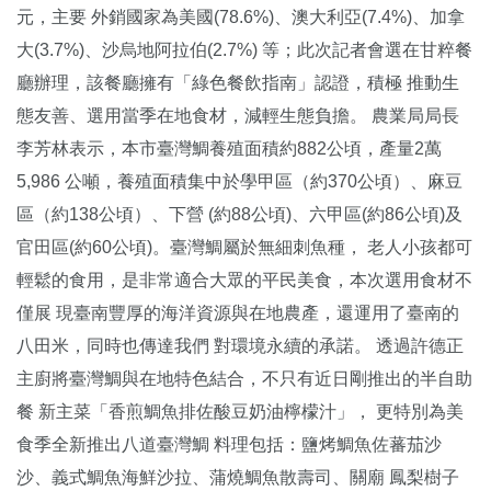
元，主要 外銷國家為美國(78.6%)、澳大利亞(7.4%)、加拿
大(3.7%)、沙烏地阿拉伯(2.7%) 等；此次記者會選在甘粹餐
廳辦理，該餐廳擁有「綠色餐飲指南」認證，積極 推動生
態友善、選用當季在地食材，減輕生態負擔。 農業局局長
李芳林表示，本市臺灣鯛養殖面積約882公頃，產量2萬
5,986 公噸，養殖面積集中於學甲區（約370公頃）、麻豆
區（約138公頃）、下營 (約88公頃)、六甲區(約86公頃)及
官田區(約60公頃)。臺灣鯛屬於無細刺魚種， 老人小孩都可
輕鬆的食用，是非常適合大眾的平民美食，本次選用食材不
僅展 現臺南豐厚的海洋資源與在地農產，還運用了臺南的
八田米，同時也傳達我們 對環境永續的承諾。 透過許德正
主廚將臺灣鯛與在地特色結合，不只有近日剛推出的半自助
餐 新主菜「香煎鯛魚排佐酸豆奶油檸檬汁」， 更特別為美
食季全新推出八道臺灣鯛 料理包括：鹽烤鯛魚佐蕃茄沙
沙、義式鯛魚海鮮沙拉、蒲燒鯛魚散壽司、關廟 鳳梨樹子