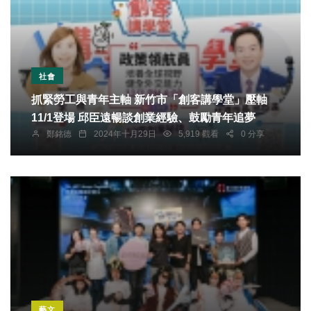
社會
抓緊勞工與青年主軸 新竹市「創客講學堂」壓軸
11/1登場 邱臣遠暢談創業經驗、鼓勵青年追夢
鄭銘德
2024年十月29日
5,919 觀看
0 分享
藝文