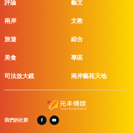
評論
藝文
兩岸
文教
旅遊
綜合
美食
專區
司法放大鏡
兩岸藝苑天地
我們的社群