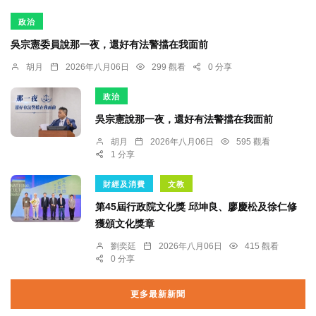
政治
吳宗憲委員說那一夜，還好有法警擋在我面前
胡月
2026年八月06日
299 觀看
0 分享
政治
吳宗憲說那一夜，還好有法警擋在我面前
胡月
2026年八月06日
595 觀看
1 分享
財經及消費
文教
第45屆行政院文化獎 邱坤良、廖慶松及徐仁修
獲頒文化獎章
劉奕廷
2026年八月06日
415 觀看
0 分享
更多最新新聞