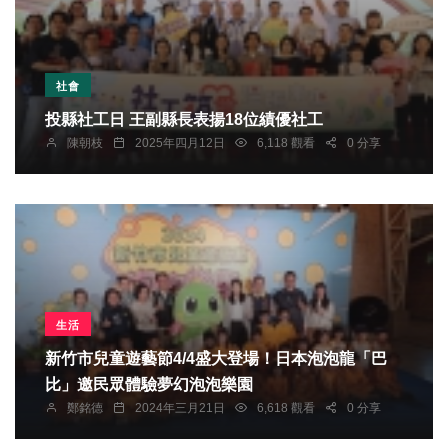
社會
投縣社工日 王副縣長表揚18位績優社工
陳朝枝
2025年四月12日
6,118 觀看
0 分享
生活
新竹市兒童遊藝節4/4盛大登場！日本泡泡龍「巴
比」邀民眾體驗夢幻泡泡樂園
鄭銘德
2024年三月21日
6,618 觀看
0 分享