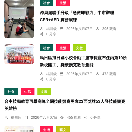
社會
生活
跨局處聯手升級「急救即戰力」中市辦理
CPR+AED 實務演練
楊川欽
2026年八月07日
395 觀看
0 分享
社會
生活
文教
烏日區旭日國小校舍動工盧市長宣布任內第10所
新校開工、持續擴充教育量能
楊川欽
2026年八月07日
473 觀看
0 分享
社會
生活
文教
台中技職教育再攀高峰全國技能競賽勇奪23面獎牌53人登技能競賽
英雄榜
楊川欽
2026年八月07日
455 觀看
0 分享
生活
藝文