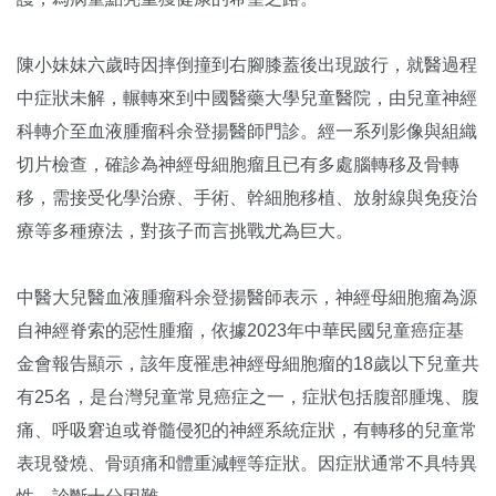
陳小妹妹六歲時因摔倒撞到右腳膝蓋後出現跛行，就醫過程
中症狀未解，輾轉來到中國醫藥大學兒童醫院，由兒童神經
科轉介至血液腫瘤科余登揚醫師門診。經一系列影像與組織
切片檢查，確診為神經母細胞瘤且已有多處腦轉移及骨轉
移，需接受化學治療、手術、幹細胞移植、放射線與免疫治
療等多種療法，對孩子而言挑戰尤為巨大。
中醫大兒醫血液腫瘤科余登揚醫師表示，神經母細胞瘤為源
自神經脊索的惡性腫瘤，依據2023年中華民國兒童癌症基
金會報告顯示，該年度罹患神經母細胞瘤的18歲以下兒童共
有25名，是台灣兒童常見癌症之一，症狀包括腹部腫塊、腹
痛、呼吸窘迫或脊髓侵犯的神經系統症狀，有轉移的兒童常
表現發燒、骨頭痛和體重減輕等症狀。因症狀通常不具特異