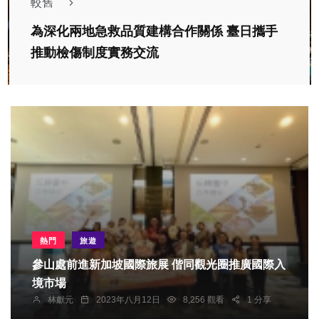
較舊
為深化兩地急救品質建構合作關係 臺日攜手
推動檢傷制度實務交流
熱門
旅遊
參山處前進新加坡國際旅展 偕同觀光圈推廣國際入
境市場
林獻元
2023年八月12日
8,256 觀看
1 分享