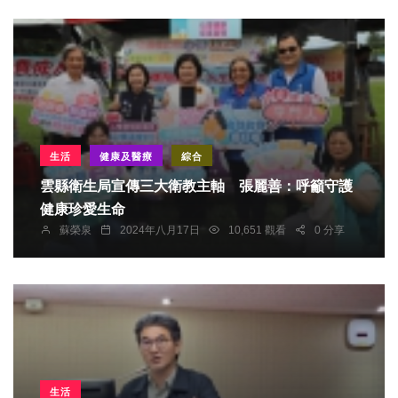
生活
健康及醫療
綜合
雲縣衛生局宣傳三大衛教主軸 張麗善：呼籲守護
健康珍愛生命
蘇榮泉
2024年八月17日
10,651 觀看
0 分享
生活