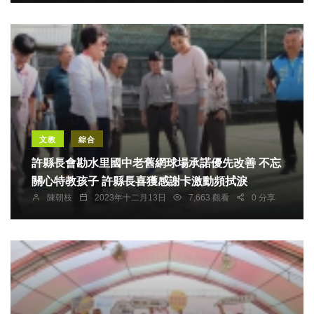
文教
綜合
許縣長會勘水里國中老舊網球場承諾優先改善 不忘
關心特教孩子 許縣長喜獲感謝卡激動頻拭淚
陳朝枝
2023年十二月13日
7,663 觀看
0 分享