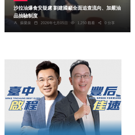
沙拉油爆食安疑慮 劉建國籲全面追查流向、加嚴油
品抽驗制度
蘇榮泉
2026年七月05日
1,250 觀看
0 分享