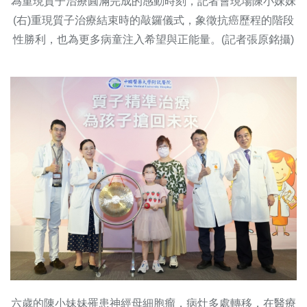
為重現質子治療圓滿完成的感動時刻，記者會現場陳小妹妹
(右)重現質子治療結束時的敲鑼儀式，象徵抗癌歷程的階段
性勝利，也為更多病童注入希望與正能量。(記者張原銘攝)
六歲的陳小妹妹罹患神經母細胞瘤，病灶多處轉移，在醫療