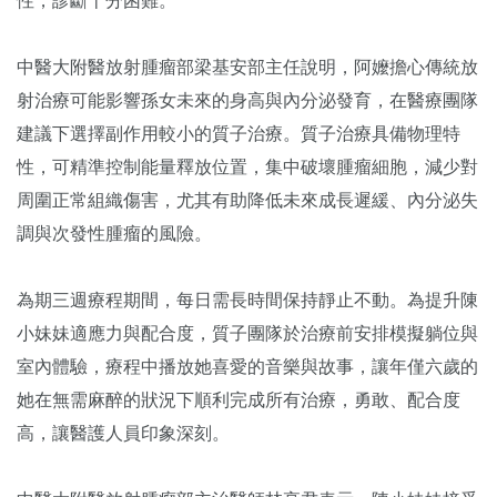
性，診斷十分困難。
中醫大附醫放射腫瘤部梁基安部主任說明，阿嬤擔心傳統放
射治療可能影響孫女未來的身高與內分泌發育，在醫療團隊
建議下選擇副作用較小的質子治療。質子治療具備物理特
性，可精準控制能量釋放位置，集中破壞腫瘤細胞，減少對
周圍正常組織傷害，尤其有助降低未來成長遲緩、內分泌失
調與次發性腫瘤的風險。
為期三週療程期間，每日需長時間保持靜止不動。為提升陳
小妹妹適應力與配合度，質子團隊於治療前安排模擬躺位與
室內體驗，療程中播放她喜愛的音樂與故事，讓年僅六歲的
她在無需麻醉的狀況下順利完成所有治療，勇敢、配合度
高，讓醫護人員印象深刻。