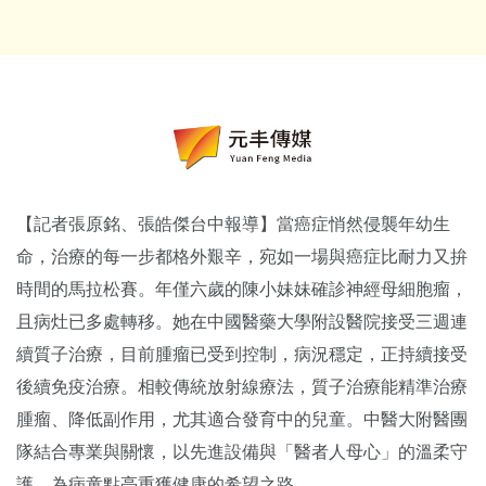
【記者張原銘、張皓傑台中報導】當癌症悄然侵襲年幼生
命，治療的每一步都格外艱辛，宛如一場與癌症比耐力又拚
時間的馬拉松賽。年僅六歲的陳小妹妹確診神經母細胞瘤，
且病灶已多處轉移。她在中國醫藥大學附設醫院接受三週連
續質子治療，目前腫瘤已受到控制，病況穩定，正持續接受
後續免疫治療。相較傳統放射線療法，質子治療能精準治療
腫瘤、降低副作用，尤其適合發育中的兒童。中醫大附醫團
隊結合專業與關懷，以先進設備與「醫者人母心」的溫柔守
護，為病童點亮重獲健康的希望之路。