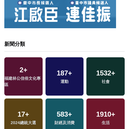
新聞分類
2
+
187
+
1532
+
專
福建林公信俗文化專
運動
社會
區
17
+
583
+
1910
+
2024總統大選
財經及消費
生活