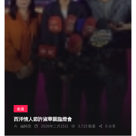
生活
西洋情人節許淑華親臨燈會
編輯部
2026年二月15日
3,715 觀看
0 分享