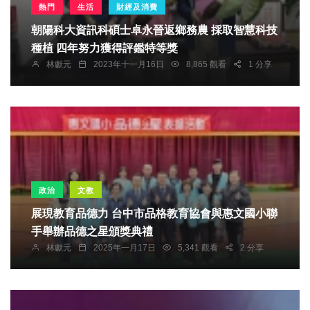
熱門
生活
財經及消費
朝陽科大資訊科碩士卓永晉返鄉務農 採取智慧科技
種植 四年努力獲得評鑑特等獎
林獻元
2023年十一月16日
8,865 觀看
1 分享
政治
文教
展現教育品德力 台中市品格教育協會與惠文國小聯
手舉辦品德之星頒獎典禮
林獻元
2025年一月17日
5,341 觀看
2 分享