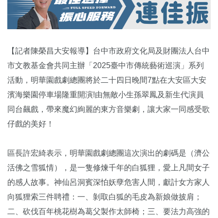
【記者陳榮昌大安報導】台中市政府文化局及財團法人台中
市文教基金會共同主辦「2025臺中市傳統藝術巡演」系列
活動，明華園戲劇總團將於二十四日晚間7點在大安區大安
濱海樂園停車場隆重開演!由無敵小生孫翠鳳及新生代演員
同台飆戲，帶來魔幻絢麗的東方音樂劇，讓大家一同感受歌
仔戲的美好！
區長許宏綺表示，明華園戲劇總團這次演出的劇碼是（濟公
活佛之雪狐情），是一隻修煉千年的白狐狸，愛上凡間女子
的感人故事。神仙呂洞賓深怕妖孽危害人間，獻計女方家人
向狐狸索三件聘禮：一、剝取白狐的毛皮為新娘做披肩；
二、砍伐百年桃花樹為葛父製作太師椅；三、要法力高強的