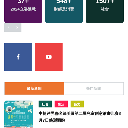
37
+
548
+
1507
+
2024立委選戰
財經及消費
社會
最新新聞
熱門新聞
社會
生活
藝文
中捷跨界聯名綠美圖第二屆兒童創意繪畫比賽8
月7日熱烈開跑