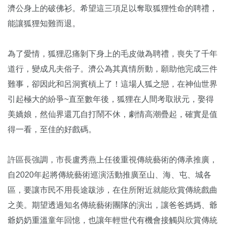
濟公身上的破佛衫。希望這三項足以奪取狐狸性命的聘禮，
能讓狐狸知難而退。
為了愛情，狐狸忍痛剝下身上的毛皮做為聘禮，喪失了千年
道行，變成凡夫俗子。濟公為其真情所動，願助他完成三件
難事，卻因此和呂洞賓槓上了！這場人狐之戀，在神仙世界
引起極大的紛爭~直至數年後，狐狸在人間考取狀元，娶得
美嬌娘，然仙界還兀自打鬧不休，劇情高潮疊起，確實是值
得一看，至佳的好戲碼。
許區長強調，市長盧秀燕上任後重視傳統藝術的傳承推廣，
自2020年起將傳統藝術巡演活動推廣至山、海、屯、城各
區，要讓市民不用長途跋涉，在住所附近就能欣賞傳統戲曲
之美。期望透過知名傳統藝術團隊的演出，讓爸爸媽媽、爺
爺奶奶重溫童年回憶，也讓年輕世代有機會接觸與欣賞傳統