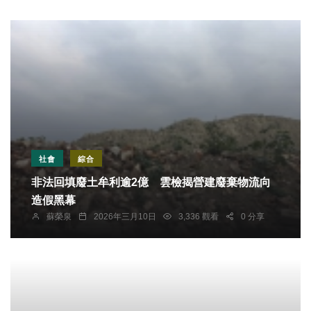
社會
綜合
非法回填廢土牟利逾2億 雲檢揭營建廢棄物流向
造假黑幕
蘇榮泉
2026年三月10日
3,336 觀看
0 分享