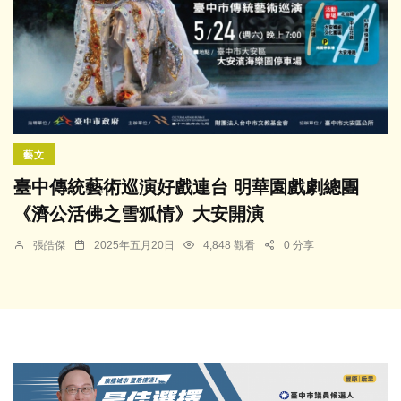
藝文
臺中傳統藝術巡演好戲連台 明華園戲劇總團
《濟公活佛之雪狐情》大安開演
張皓傑
2025年五月20日
4,848 觀看
0 分享