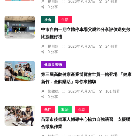
楊川欽
2026年八月07日
24 觀看
0 分享
社會
生活
中市自由一期立體停車場父親節分享評價送史努
比授權好禮
楊川欽
2026年八月07日
24 觀看
0 分享
健康及醫療
第三屆高齡健康產業博覽會世貿一館登場 「健康
新竹．全齡樂活」等你來體驗
鄭銘德
2026年八月07日
101 觀看
0 分享
熱門
政治
生活
苗栗市後備軍人輔導中心協力自強演習 支援聯
合徵集作業