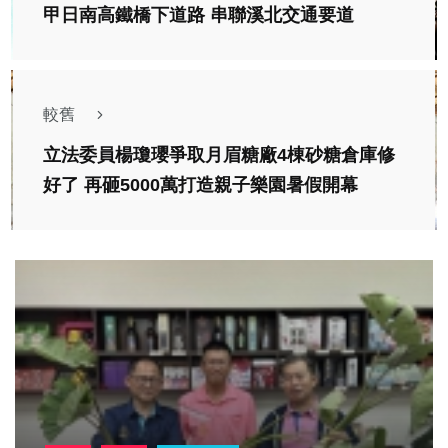
甲日南高鐵橋下道路 串聯溪北交通要道
較舊
立法委員楊瓊瓔爭取月眉糖廠4棟砂糖倉庫修
好了 再砸5000萬打造親子樂園暑假開幕