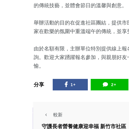
+
的傳統技藝，並體會節日的溫馨與創意。
501
+
0
+
公信俗文
政治
2023金鐘獎
舉辦活動的目的在促進社區團結，提供市
家在歡樂的氛圍中重溫端午的傳統，並享
由於名額有限，主辦單位特別提供線上報名，民
詢。歡迎大家踴躍報名參加，與親朋好友
愉。
分享
1+
2+
較新
守護長者營養健康迎幸福 新竹市社區