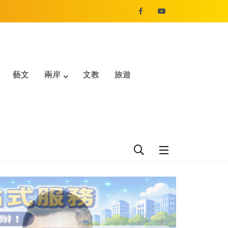
藝文
兩岸
文教
旅遊