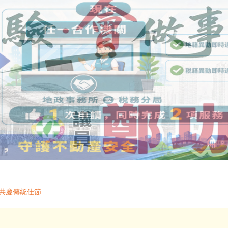
共慶傳統佳節