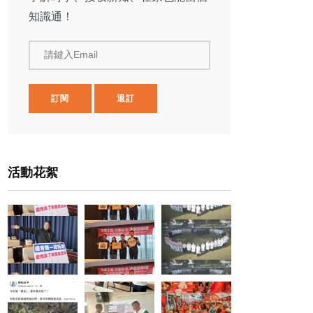
知識通！
請鍵入Email
訂閱
退訂
活動花絮