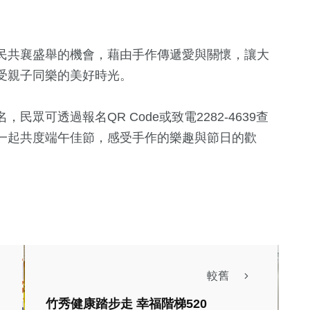
4
+
5
+
746
+
綜藝
演唱會
生活
民共襄盛舉的機會，藉由手作傳遞愛與關懷，讓大
受親子同樂的美好時光。
眾可透過報名QR Code或致電2282-4639查
一起共度端午佳節，感受手作的樂趣與節日的歡
較舊
竹秀健康踏步走 幸福階梯520