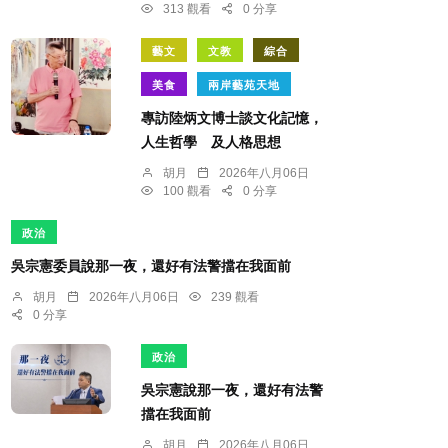
313 觀看
0 分享
藝文
文教
綜合
美食
兩岸藝苑天地
專訪陸炳文博士談文化記憶，
人生哲學 及人格思想
胡月
2026年八月06日
100 觀看
0 分享
政治
吳宗憲委員說那一夜，還好有法警擋在我面前
胡月
2026年八月06日
239 觀看
0 分享
政治
吳宗憲說那一夜，還好有法警
擋在我面前
胡月
2026年八月06日