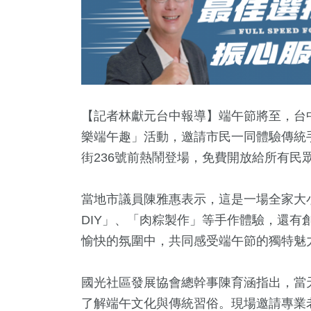
【記者林獻元台中報導】端午節將至，台
樂端午趣」活動，邀請市民一同體驗傳統
街236號前熱鬧登場，免費開放給所有民
當地市議員陳雅惠表示，這是一場全家大
DIY」、「肉粽製作」等手作體驗，還有
愉快的氛圍中，共同感受端午節的獨特魅
5
+
33
+
30
+
260
+
6
+
立委選戰
美食
影視
健康及醫療
2024總
國光社區發展協會總幹事陳育涵指出，當
了解端午文化與傳統習俗。現場邀請專業