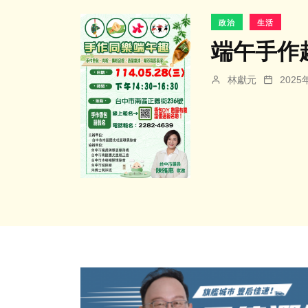
政治
生活
端午手作
林獻元
202