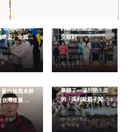
生活
綜合
縣8程式設計特
縣府歲末尾牙祭典
中小
許縣長祈願人、事平
貓咪盃」全國賽
安順利
銘德
陳朝枝
25年四月07日
2025年一月15日
153 觀看
5,150 觀看
社會
生活
分享
0 分享
文教
台中市立后里幼兒園
黨台中市議員周
舉辦了一場別開生面
：藍白抹黑卓揆
的「瑪利歐親子闖關
台灣後腿 促
吳建銘
獻元
趣遊活動」、吸引了
市長盧秀燕、立
2024年十一月09日
26年三月13日
眾多家長和孩子們的
副院長江啟臣展
8,347 觀看
599 觀看
熱情參與、活動現場
0 分享
局力挺
分享