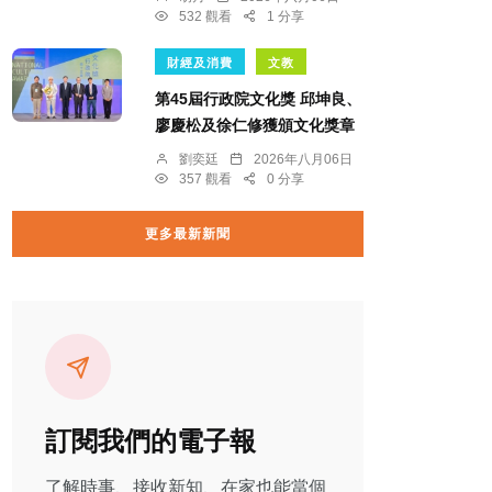
532 觀看
1 分享
財經及消費
文教
第45屆行政院文化獎 邱坤良、
廖慶松及徐仁修獲頒文化獎章
劉奕廷
2026年八月06日
357 觀看
0 分享
更多最新新聞
訂閱我們的電子報
了解時事、接收新知、在家也能當個