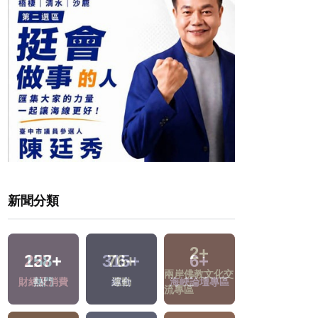
新聞分類
2
+
227
+
315
+
31
+
兩岸佛教文化交
區
財經及消費
綜合
兩岸
流專區