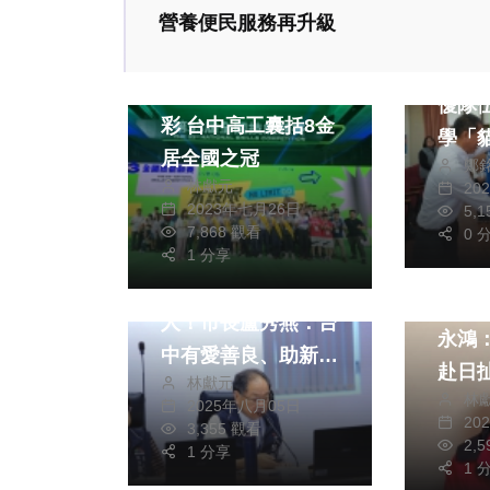
營養便民服務再升級
文教
文教
新竹
全國技能競賽大放異
優隊伍 取得4月
彩 台中高工囊括8金
學「
居全國之冠
鄭
門票
林獻元
20
2023年七月26日
5,
7,868 觀看
0 
政治
1 分享
政治
新住民突破6萬5千
民進
人！市長盧秀燕：台
永鴻
中有愛善良、助新住
赴日扯
林獻元
民融入台中
林
台中
2025年八月05日
20
3,355 觀看
法院
2,
1 分享
現格
1 