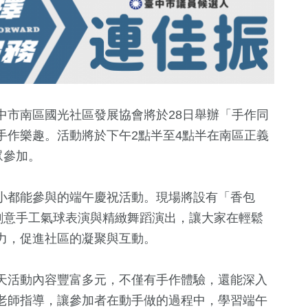
中市南區國光社區發展協會將於28日舉辦「手作同
手作樂趣。活動將於下午2點半至4點半在南區正義
眾參加。
小都能參與的端午慶祝活動。現場將設有「香包
創意手工氣球表演與精緻舞蹈演出，讓大家在輕鬆
力，促進社區的凝聚與互動。
158
+
76
+
6
+
統大選
熱門
運動
海峽論壇專
天活動內容豐富多元，不僅有手作體驗，還能深入
老師指導，讓參加者在動手做的過程中，學習端午