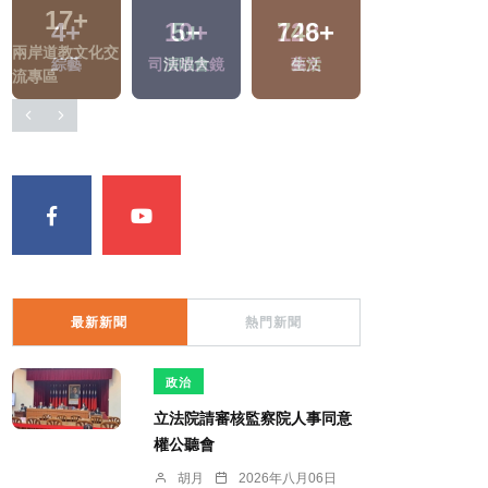
17
+
10
+
128
+
206
+
兩岸道教文化交
司法放大鏡
藝文
旅遊
流專區
最新新聞
熱門新聞
政治
立法院請審核監察院人事同意
權公聽會
胡月
2026年八月06日