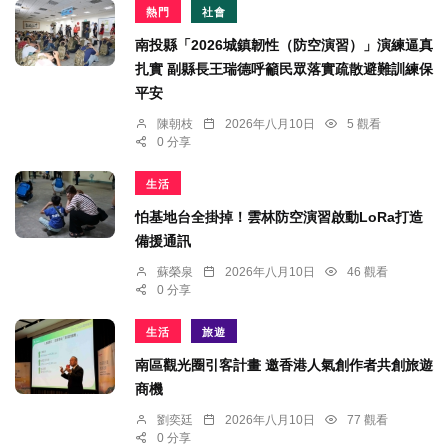
熱門
社會
南投縣「2026城鎮韌性（防空演習）」演練逼真
扎實 副縣長王瑞德呼籲民眾落實疏散避難訓練保
平安
陳朝枝
2026年八月10日
5 觀看
0 分享
生活
怕基地台全掛掉！雲林防空演習啟動LoRa打造
備援通訊
蘇榮泉
2026年八月10日
46 觀看
0 分享
生活
旅遊
南區觀光圈引客計畫 邀香港人氣創作者共創旅遊
商機
劉奕廷
2026年八月10日
77 觀看
0 分享