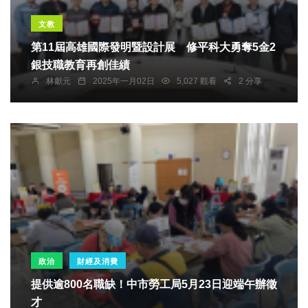
文教
第11屆高雄國際發明暨設計展 修平科大勇奪5金2
銀技職教育再創佳績
林獻元
2025年一月02日
5,027 觀看
2 分享
政治
財經及消費
提供逾800名職缺！中市勞工局5月23日迎端午辦徵
才