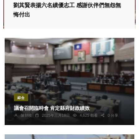
劉其賢表揚六名績優志工 感謝伙伴們無怨無
悔付出
綜合
議會召開臨時會 肯定縣府財政績效
陳朝枝
2025年三月18日
4,625 觀看
0 分享