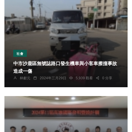
社會
中市沙鹿區無號誌路口發生機車與小客車擦撞事故
造成一傷
林獻元
2024年三月29日
5,939 觀看
0 分享