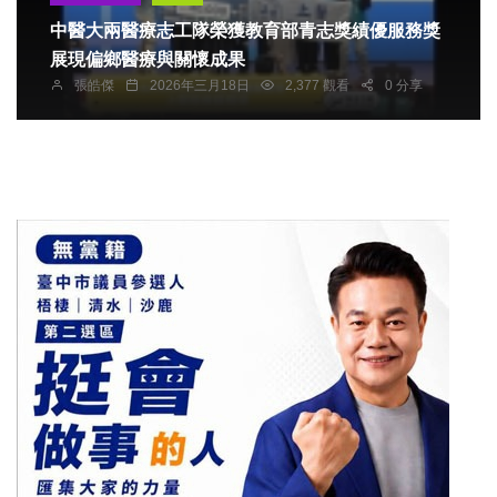
中醫大兩醫療志工隊榮獲教育部青志獎績優服務獎
展現偏鄉醫療與關懷成果
張皓傑
2026年三月18日
2,377 觀看
0 分享