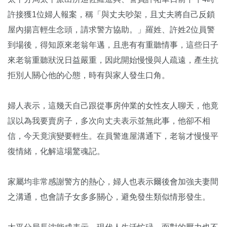
許接獲1位婦人報案，稱「與丈夫吵架，且丈夫將自己反鎖
屋內揚言輕生念頭，請求警方協助。」羅姓、許姓2位員警
到場後，得知原來老翁年邁，且患有有重聽情事，這些日子
來老翁重聽狀況日益嚴重，因此開始慢慢與人疏遠，產生抗
拒別人關心他的心態，時有與家人發生口角。
婦人表示，這幾天自己跟從事房仲業的女性友人聊天，他竟
誤以為我要賣房子，多次向丈夫表示並無此事，他卻不相
信，今天竟演變要輕生。在員警進屋溝通下，老翁才慢慢平
復情緒，化解這場驚魂記。
家屬均非常感謝警方的熱心，婦人也表示爾後會加強夫妻間
之溝通，也會請子女多多關心，避免發生類似情形發生。