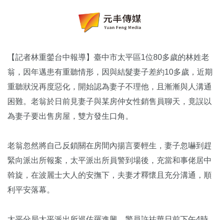
【記者林重鎣台中報導】臺中市太平區1位80多歲的林姓老
翁，因年邁患有重聽情形，因與結髮妻子差約10多歲，近期
重聽狀況再度惡化，開始認為妻子不理他，且漸漸與人溝通
困難。老翁於日前見妻子與某房仲女性銷售員聊天，竟誤以
為妻子要出售房屋，雙方發生口角。
老翁忽然將自己反鎖關在房間內揚言要輕生，妻子忽嚇到趕
緊向派出所報案，太平派出所員警到場後，充當和事佬居中
斡旋，在波麗士大人的安撫下，夫妻才釋懷且充分溝通，順
利平安落幕。
太平分局太平派出所巡佐羅進興、警員許祐華日前下午4時