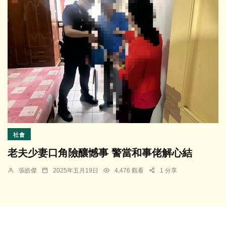
社會
老夫少妻口角險釀憾事 警當和事佬解心結
張皓傑
2025年五月19日
4,476 觀看
1 分享