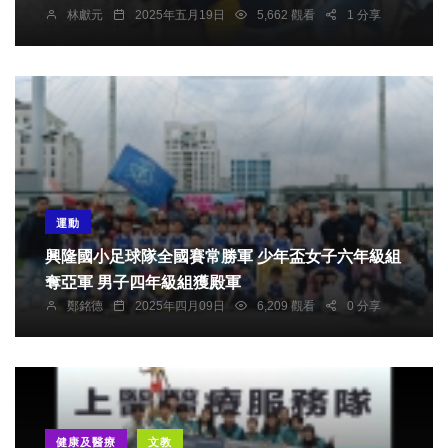
林獻元
2025年五月19日
5,662 觀看
1 分享
運動
興隆國小足球隊全國賽常勝軍 少年盃女子六年級組
奪亞軍 男子四年級組獲殿軍
鄭銘德
2025年四月09日
6,209 觀看
0 分享
健康及醫療
文教