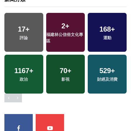
2
+
17
+
168
+
福建林公信俗文化專
評論
運動
區
1167
+
70
+
529
+
政治
影視
財經及消費