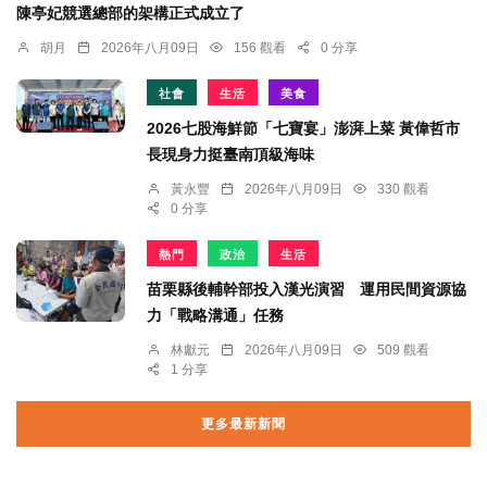
陳亭妃競選總部的架構正式成立了
胡月
2026年八月09日
156 觀看
0 分享
社會
生活
美食
2026七股海鮮節「七寶宴」澎湃上菜 黃偉哲市
長現身力挺臺南頂級海味
黃永豐
2026年八月09日
330 觀看
0 分享
熱門
政治
生活
苗栗縣後輔幹部投入漢光演習 運用民間資源協
力「戰略溝通」任務
林獻元
2026年八月09日
509 觀看
1 分享
更多最新新聞