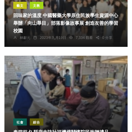
藝文
文教
回味家的溫度 中國醫藥大學原住民族學生資源中心
舉辦「向山舉目」部落影像故事展 創造友善的學習
校園
林獻元
2023年九月19日
7,334 觀看
0 分享
社會
綜合