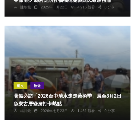
春節前夕 縣府走訪社福機構關懷院民致贈禮品
陳朝枝
2025年一月22日
4,915 觀看
0 分享
藝文
旅遊
暑假必訪「2026台中清水走走藝術季」展至8月2日
魚寮古厝變身打卡熱點
楊川欽
2026年七月23日
1,461 觀看
0 分享