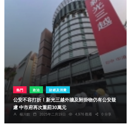
熱門
政治
財經及消費
公安不容打折！新光三越外牆及附掛物仍有公安疑
慮 中市府再次重罰30萬元
楊川欽
2025年二月19日
4,976 觀看
0 分享