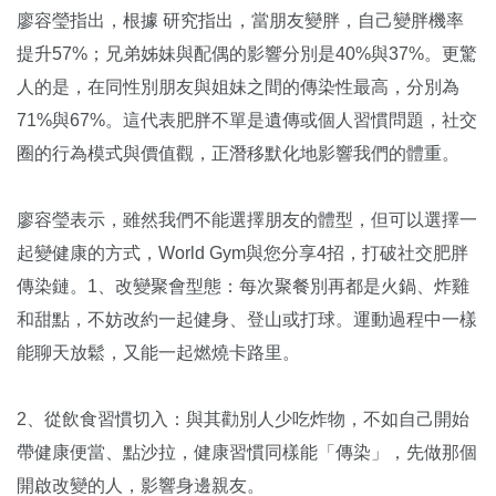
廖容瑩指出，根據 研究指出，當朋友變胖，自己變胖機率
提升57%；兄弟姊妹與配偶的影響分別是40%與37%。更驚
人的是，在同性別朋友與姐妹之間的傳染性最高，分別為
71%與67%。這代表肥胖不單是遺傳或個人習慣問題，社交
圈的行為模式與價值觀，正潛移默化地影響我們的體重。
廖容瑩表示，雖然我們不能選擇朋友的體型，但可以選擇一
起變健康的方式，World Gym與您分享4招，打破社交肥胖
傳染鏈。1、改變聚會型態：每次聚餐別再都是火鍋、炸雞
和甜點，不妨改約一起健身、登山或打球。運動過程中一樣
能聊天放鬆，又能一起燃燒卡路里。
2、從飲食習慣切入：與其勸別人少吃炸物，不如自己開始
帶健康便當、點沙拉，健康習慣同樣能「傳染」，先做那個
開啟改變的人，影響身邊親友。