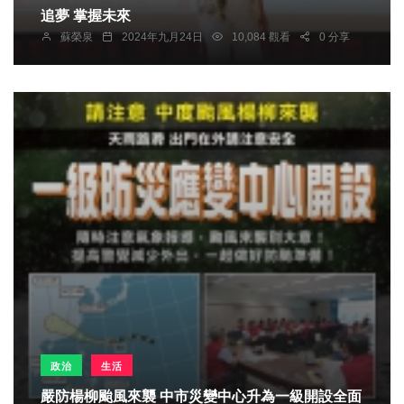
追夢 掌握未來
蘇榮泉
2024年九月24日
10,084 觀看
0 分享
政治
生活
嚴防楊柳颱風來襲 中市災變中心升為一級開設全面