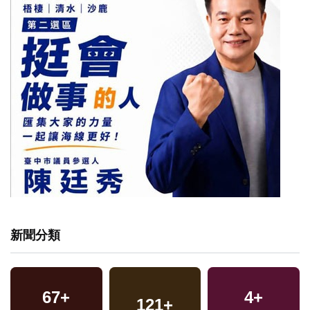
新聞分類
67
+
4
+
121
+