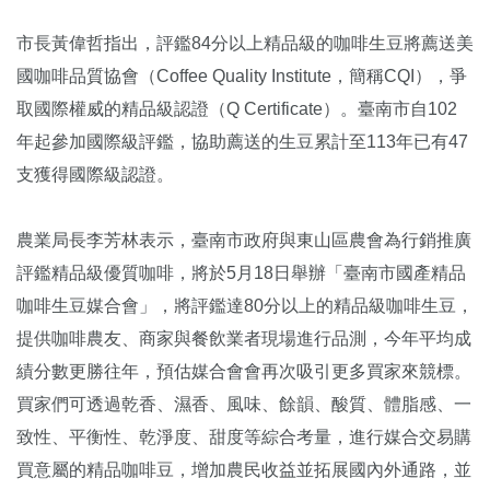
市長黃偉哲指出，評鑑84分以上精品級的咖啡生豆將薦送美
國咖啡品質協會（Coffee Quality Institute，簡稱CQI），爭
取國際權威的精品級認證（Q Certificate）。臺南市自102
年起參加國際級評鑑，協助薦送的生豆累計至113年已有47
支獲得國際級認證。
農業局長李芳林表示，臺南市政府與東山區農會為行銷推廣
評鑑精品級優質咖啡，將於5月18日舉辦「臺南市國產精品
咖啡生豆媒合會」，將評鑑達80分以上的精品級咖啡生豆，
提供咖啡農友、商家與餐飲業者現場進行品測，今年平均成
績分數更勝往年，預估媒合會會再次吸引更多買家來競標。
買家們可透過乾香、濕香、風味、餘韻、酸質、體脂感、一
致性、平衡性、乾淨度、甜度等綜合考量，進行媒合交易購
買意屬的精品咖啡豆，增加農民收益並拓展國內外通路，並