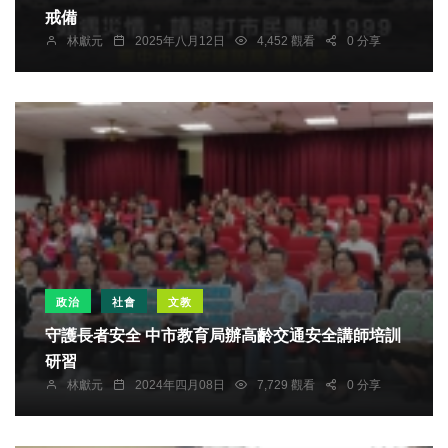
戒備
林獻元
2025年八月12日
4,452 觀看
0 分享
政治
社會
文教
守護長者安全 中市教育局辦高齡交通安全講師培訓
研習
林獻元
2024年四月08日
7,729 觀看
0 分享