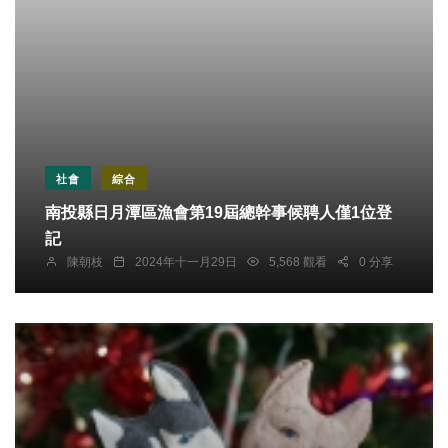
社會
綜合
南投縣日月潭區漁會第19屆總幹事候聘人僅1位登
記
陳朝枝
2024年十一月29日
5,568 觀看
0 分享