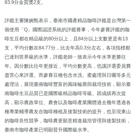
83.9分金質獎2支。
評鑑主審陳婉甄表示，臺南市國產精品咖啡評鑑是台灣第一
個使用「Q」國際認證系統的評鑑賽事，今年參賽評鑑的咖
啡生豆都在精品級的80分以上，且84分以上支數更是有13
支，平均分數在84.77分，比去年高0.3分左右，各項指標都
已達到世界級的水準，評鑑老師ㄧ致表示今年水準更勝往
年。因分數比往年更接近，平均分數更高，也讓評選委員費
盡苦心來評選。而參賽豆種包含水洗、蜜處理與日曬等多元
處理法，展現臺南咖啡豐富的風味輪廓與栽培技術，顯示臺
南咖啡生豆品質已是國際級精品咖啡等級。因成績再次提
高，顯示農政單位、農會以及咖啡產業團體過去幾年透過各
種專業輔導農友在咖啡種植及後製技術的提升，也呈現東山
的咖啡良性競爭，咖啡農更願意精進栽培管理與後製技術，
臺南市咖啡產業已明顯晉升國際級水準。