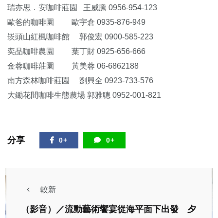
瑞亦思．安咖啡莊園 王威騰 0956-954-123
歐爸的咖啡園 歐宇倉 0935-876-949
崁頭山紅楓咖啡館 郭俊宏 0900-585-223
奕品咖啡農園 葉丁財 0925-656-666
金蓉咖啡莊園 黃美蓉 06-6862188
南方森林咖啡莊園 劉興全 0923-733-576
大鋤花間咖啡生態農場 郭雅聰 0952-001-821
分享
0+
0+
較新
（影音）／流動藝術饗宴從海平面下出發 夕