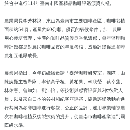
於會中進行114年臺南市國產精品咖啡評鑑頒獎典禮。
農業局長李芳林說，東山為臺南市主要咖啡產區，咖啡栽植
面積約54頃，產量約60公噸。優質的氣候條件，加上農民
用心栽培管理，生產的咖啡品質優良香氣濃郁，每年辦理咖
啡評鑑都是對農民咖啡品質的年度考核，透過評鑑促進咖啡
農相互砥勵成長。
農業局指出，今年仍繼續邀請「臺灣咖啡研究室」團隊，由
陳婉甄主審帶隊，率領高子桓、黃柏凱、韓欣瑩、蔡幸蒲、
林佑憲、曾加如、劉沛怡，等技術與感官評審與2位後勤人
員，以及來自日本的谷村和紀客座評審，協助評鑑活動的進
行共同為參賽咖啡進行客觀、公正的品評，運用專業輔導農
友在咖啡種植及後製技術的提升，使臺南市咖啡產業達到國
際級水準。