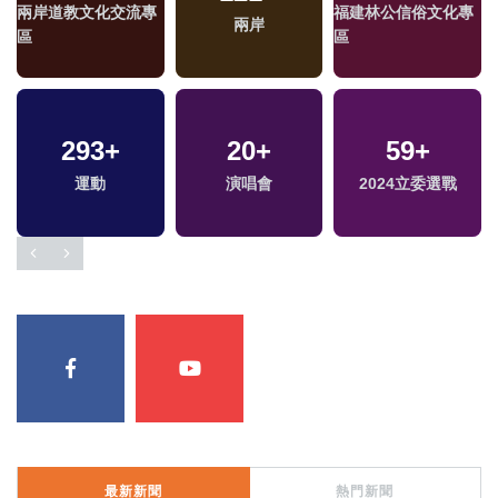
兩岸道教文化交流專
福建林公信俗文化專
兩岸
區
區
293
+
20
+
59
+
運動
演唱會
2024立委選戰
最新新聞
熱門新聞