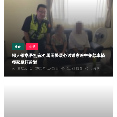
社會
生活
婦人報案語無倫次 馬岡警暖心送返家途中兼顧車禍
獲家屬頻致謝
林獻元
2026年七月22日
1,092 觀看
0 分享