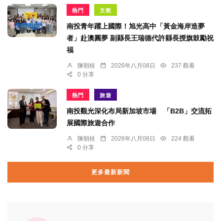
熱門
文教
南投青年躍上國際！旭光高中「黃金海岸造夢
者」赴澳圓夢 副縣長王瑞德代許縣長授旗鼓勵祝
福
陳朝枝
2026年八月08日
237 觀看
0 分享
熱門
旅遊
南投觀光深化布局新加坡市場 「B2B」交流拓
展國際旅遊合作
陳朝枝
2026年八月08日
224 觀看
0 分享
更多最新新聞