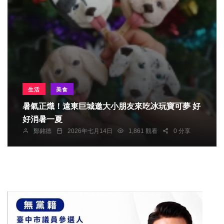
生活
美食
暑氣正熾！遠東巨城邀大小朋友來吃冰玩寶可夢 好
好消暑一夏
鄭銘德
2026年七月14日
1,861 觀看
0 分享