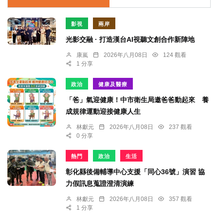
影視
兩岸
光影交融 · 打造漢台AI視聽文創合作新陣地
康嵐
2026年八月08日
124 觀看
1 分享
政治
健康及醫療
「爸」氣迎健康！中市衛生局邀爸爸動起來 養
成規律運動迎接健康人生
林獻元
2026年八月08日
237 觀看
0 分享
熱門
政治
生活
彰化縣後備輔導中心支援「同心36號」演習 協
力假訊息蒐證澄清演練
林獻元
2026年八月08日
357 觀看
1 分享