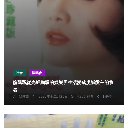
社會
演唱會
龍飄飄從光鮮絢爛的娛樂界生活變成虔誠愛主的牧
者
編輯部
2025年十二月21日
4,371 觀看
1 分享