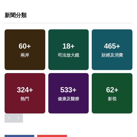
新聞分類
12
+
14
+
383
+
福
海峽論壇專區
2024總統大選
旅遊
區
1025
+
629
+
1526
+
政治
文教
生活