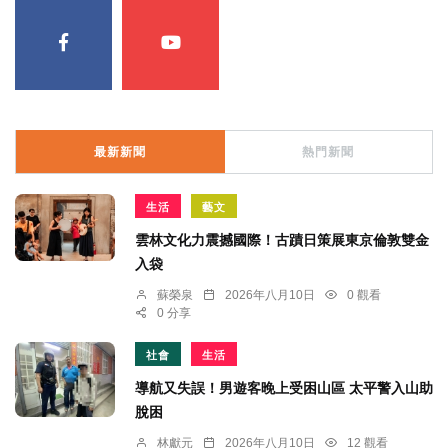
最新新聞
熱門新聞
生活
藝文
雲林文化力震撼國際！古蹟日策展東京倫敦雙金
入袋
蘇榮泉
2026年八月10日
0 觀看
0 分享
社會
生活
導航又失誤！男遊客晚上受困山區 太平警入山助
脫困
林獻元
2026年八月10日
12 觀看