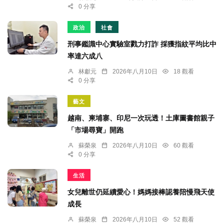
0 分享
政治
社會
刑事鑑識中心實驗室戮力打詐 採獲指紋平均比中
率達六成八
林獻元
2026年八月10日
18 觀看
0 分享
藝文
越南、柬埔寨、印尼一次玩透！土庫圖書館親子
「市場尋寶」開跑
蘇榮泉
2026年八月10日
60 觀看
0 分享
生活
女兒離世仍延續愛心！媽媽接棒認養陪慢飛天使
成長
蘇榮泉
2026年八月10日
52 觀看