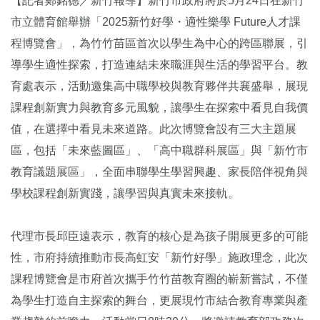
【記者鄭銘德／新竹報導】新竹市政府將於5月24日在新竹
市立體育館舉辦「2025新竹好學・適性樂學 Future人才課
程博覽會」，為竹竹苗區首次以學生為中心的跨區聯展，引
導學生適性探索，打造連結未來職涯與生活的學習平台。教
育處表示，活動邀集高中職學校與教育夥伴共襄盛舉，展現
課程創新實力與教育多元風貌，讓學生在探索中看見自我價
值，在選擇中看見未來道路。此次博覽會設有三大主題展
區，包括「未來藍圖區」、「高中職群科展區」與「新竹市
教育議題展區」，全面串聯學生學習興趣、家長陪伴視角與
學校課程創新實踐，讓學習與真實未來接軌。
代理市長邱臣遠表示，教育的核心是為孩子開展更多的可能
性，市府持續推動市長高虹安「新竹好學」施政理念，此次
課程博覽會是市府首次攜手竹竹苗教育圈的嶄新嘗試，不僅
為學生打造自主探索的舞台，更展現竹市結合教育專業與產