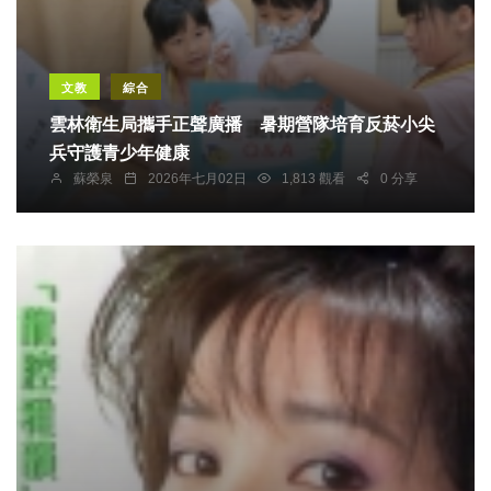
文教
綜合
雲林衛生局攜手正聲廣播 暑期營隊培育反菸小尖
兵守護青少年健康
蘇榮泉
2026年七月02日
1,813 觀看
0 分享