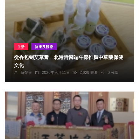
生活
健康及醫療
從香包到艾草膏 北港附醫端午節推廣中草藥保健
文化
蘇榮泉
2026年六月11日
2,029 觀看
0 分享