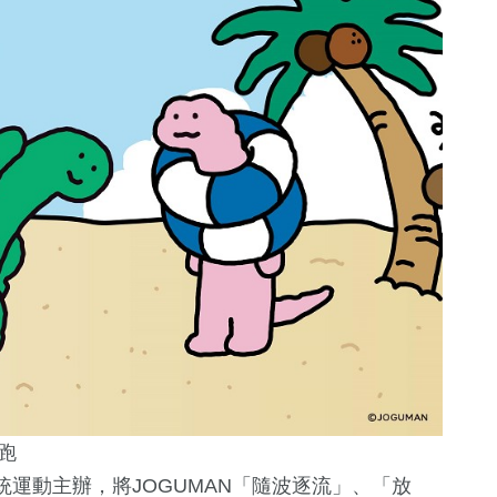
跑
統運動主辦，將JOGUMAN「隨波逐流」、「放