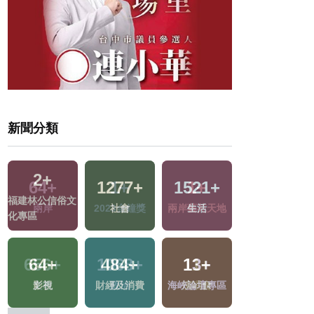
新聞分類
2
+
1277
+
1521
+
19
+
福建林公信俗文
地
社會
生活
司法放大鏡
化專區
64
+
484
+
13
+
14
+
影視
財經及消費
海峽論壇專區
2024總統大選