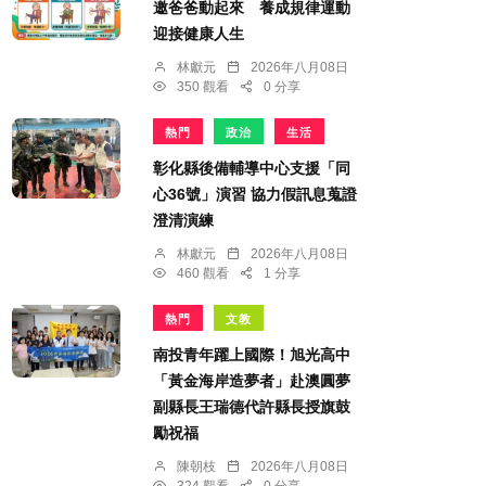
邀爸爸動起來 養成規律運動
迎接健康人生
林獻元
2026年八月08日
350 觀看
0 分享
熱門
政治
生活
彰化縣後備輔導中心支援「同
心36號」演習 協力假訊息蒐證
澄清演練
林獻元
2026年八月08日
460 觀看
1 分享
熱門
文教
南投青年躍上國際！旭光高中
「黃金海岸造夢者」赴澳圓夢
副縣長王瑞德代許縣長授旗鼓
勵祝福
陳朝枝
2026年八月08日