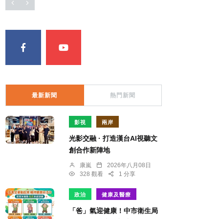
最新新聞
熱門新聞
影視
兩岸
光影交融 · 打造漢台AI視聽文
創合作新陣地
康嵐
2026年八月08日
328 觀看
1 分享
政治
健康及醫療
「爸」氣迎健康！中市衛生局