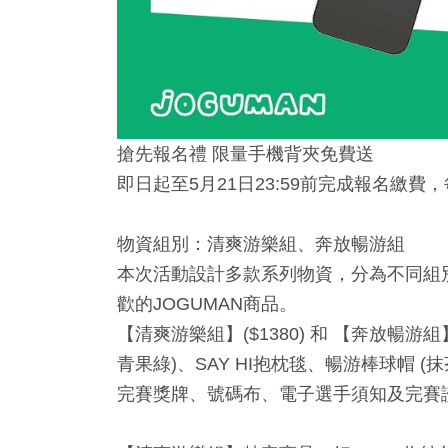
搶先報名禮 限量手機背夾免費送
即日起至5月21日23:59前完成報名繳費
物資組別：清爽游樂組、奔放暢游組
本次活動設計多款系列物資，分為不同組
歡的JOGUMAN商品。
【清爽游樂組】($1380) 和 【奔放暢游組
青果綠)、SAY HI抱枕毯、暢游棒球帽 (
完賽獎牌、號碼布、電子選手須知及完賽