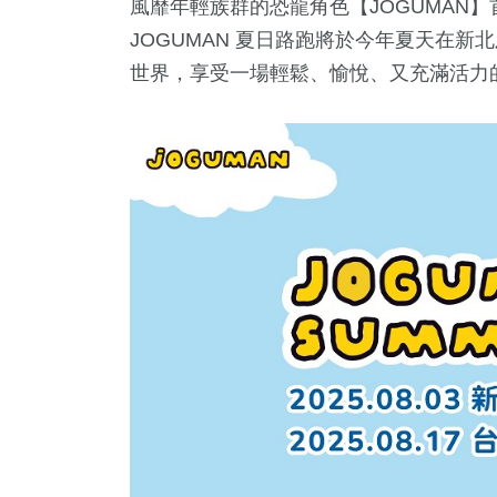
風靡年輕族群的恐龍角色【JOGUMAN】
JOGUMAN 夏日路跑將於今年夏天在新
世界，享受一場輕鬆、愉悅、又充滿活力
6
+
531
+
67
+
16
+
動
健康及醫療
美食
評論
4
+
247
+
兩岸佛教文
藝文
流專區