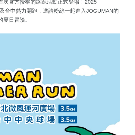
首次官方授權的路跑活動正式登場！2025
北及台中熱力開跑，邀請粉絲一起進入JOGUMAN的
的夏日冒險。
642
+
64
+
1
+
1
+
綜合
兩岸
2023金鐘獎
兩岸藝苑天
37
+
656
+
1068
+
11
+
化交
兩岸道教文化交
文教
政治
演唱會
流專區