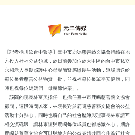
【記者楊川欽台中報導】臺中市鹿鳴慈善藝文協會持續在地
方投入社福公益領域，於日前參加位於大甲區的台中市私立
永和老人長期照護中心母親節暨感恩慶生活動，道場贈送給
每位長者慈善公益物資一批，並祝福每位長輩平安健康，同
時也祝每位媽媽們「母親節快樂」。
該院的院長林富美擔任，也擔任臺中市鹿鳴慈善藝文協會
顧問，這段時間以來，林院長對於鹿鳴慈善藝文協會的公益
活動十分熱心，同時也將自己的社會歷練與理事長林東誼互
相交流砥礪，讓林東誼與鹿鳴每位成員也都感激在心，期許
鹿鳴慈善藝文協會可以與地方的公益團體共同合作進行社會