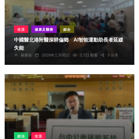
生活
健康及醫療
綜合
中國醫北港附醫深耕偏鄉 AI智能運動助長者延緩
失能
蘇榮泉
2026年三月05日
3,721 觀看
0 分享
政治
生活