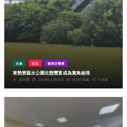
社會
生活
健康及醫療
東勢寮親水公園生態豐富成為賞鳥秘境
黃永豐
2024年八月09日
8,297 觀看
0 分享