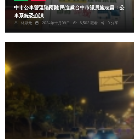
中市公車營運陷兩難 民進黨台中市議員施志昌：公
車系統恐崩潰
林獻元
2024年十月09日
6,502 觀看
0 分享