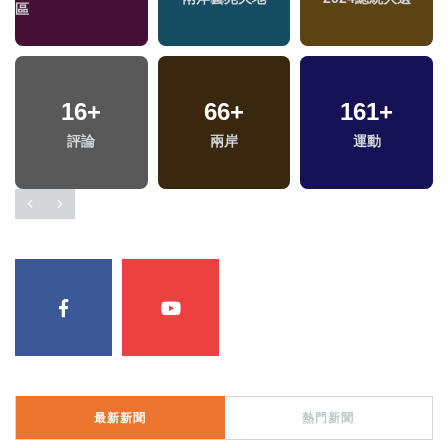
區
16
+
66
+
161
+
專
評論
兩岸
運動
最新新聞
熱門新聞