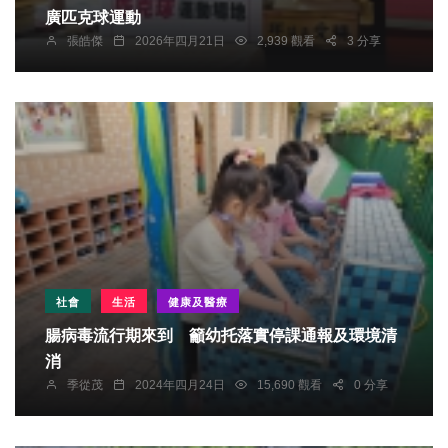
廣匹克球運動
張皓傑
2026年四月21日
2,939 觀看
3 分享
社會
生活
健康及醫療
腸病毒流行期來到 籲幼托落實停課通報及環境清
消
季從茂
2024年四月24日
15,690 觀看
0 分享