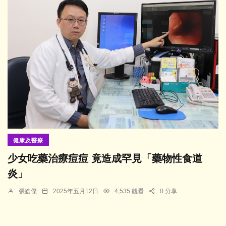
健康及醫療
少女吃藥治療痘痘 竟造成罕見「藥物性食道
炎」
張皓傑
2025年五月12日
4,535 觀看
0 分享