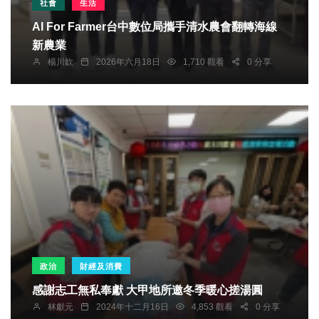
社會
生活
AI For Farmer台中數位局攜手清水農會翻轉海線
新農業
楊川欽
2026年六月18日
1,710 觀看
0 分享
政治
財經及消費
感謝志工無私奉獻 大甲地所邀冬季暖心搓湯圓
林獻元
2024年十二月16日
4,853 觀看
0 分享