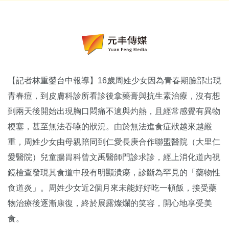
【記者林重鎣台中報導】16歲周姓少女因為青春期臉部出現
青春痘，到皮膚科診所看診後拿藥膏與抗生素治療，沒有想
到兩天後開始出現胸口悶痛不適與灼熱，且經常感覺有異物
梗塞，甚至無法吞嚥的狀況。由於無法進食症狀越來越嚴
重，周姓少女由母親陪同到仁愛長庚合作聯盟醫院（大里仁
愛醫院）兒童腸胃科曾文禹醫師門診求診，經上消化道內視
鏡檢查發現其食道中段有明顯潰瘍，診斷為罕見的「藥物性
食道炎」。周姓少女近2個月來未能好好吃一頓飯，接受藥
物治療後逐漸康復，終於展露燦爛的笑容，開心地享受美
食。