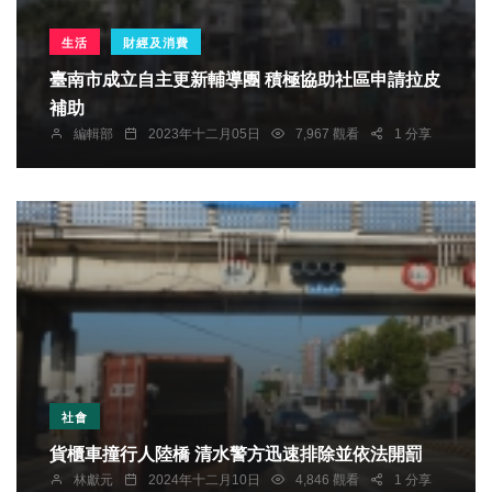
生活
財經及消費
臺南市成立自主更新輔導團 積極協助社區申請拉皮
補助
編輯部
2023年十二月05日
7,967 觀看
1 分享
社會
貨櫃車撞行人陸橋 清水警方迅速排除並依法開罰
林獻元
2024年十二月10日
4,846 觀看
1 分享