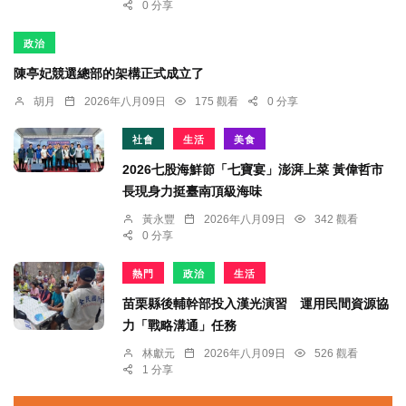
0 分享
政治
陳亭妃競選總部的架構正式成立了
胡月
2026年八月09日
175 觀看
0 分享
社會
生活
美食
2026七股海鮮節「七寶宴」澎湃上菜 黃偉哲市
長現身力挺臺南頂級海味
黃永豐
2026年八月09日
342 觀看
0 分享
熱門
政治
生活
苗栗縣後輔幹部投入漢光演習 運用民間資源協
力「戰略溝通」任務
林獻元
2026年八月09日
526 觀看
1 分享