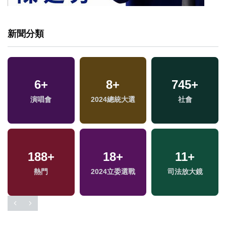
新聞分類
6
+
8
+
745
+
演唱會
2024總統大選
社會
188
+
18
+
11
+
專
熱門
2024立委選戰
司法放大鏡