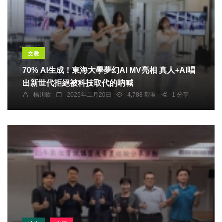
文教
70% AI生成！東海大學夢幻AI MV亮相 真人+AI唱
出新世代拒絕被科技取代的吶喊
楊川欽
2025年二月20日
4,788 觀看
1 分享