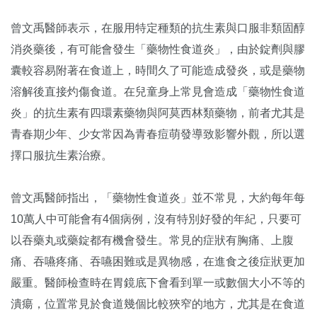
曾文禹醫師表示，在服用特定種類的抗生素與口服非類固醇
消炎藥後，有可能會發生「藥物性食道炎」，由於錠劑與膠
囊較容易附著在食道上，時間久了可能造成發炎，或是藥物
溶解後直接灼傷食道。在兒童身上常見會造成「藥物性食道
炎」的抗生素有四環素藥物與阿莫西林類藥物，前者尤其是
青春期少年、少女常因為青春痘萌發導致影響外觀，所以選
擇口服抗生素治療。
曾文禹醫師指出，「藥物性食道炎」並不常見，大約每年每
10萬人中可能會有4個病例，沒有特別好發的年紀，只要可
以吞藥丸或藥錠都有機會發生。常見的症狀有胸痛、上腹
痛、吞嚥疼痛、吞嚥困難或是異物感，在進食之後症狀更加
嚴重。醫師檢查時在胃鏡底下會看到單一或數個大小不等的
潰瘍，位置常見於食道幾個比較狹窄的地方，尤其是在食道