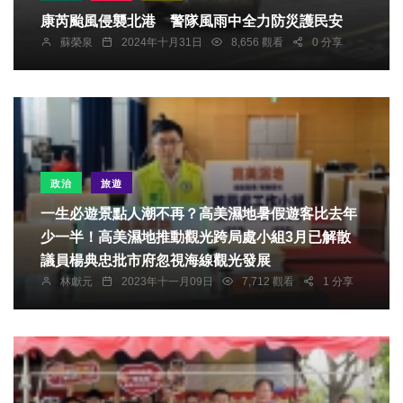
康芮颱風侵襲北港 警隊風雨中全力防災護民安
蘇榮泉
2024年十月31日
8,656 觀看
0 分享
政治
旅遊
一生必遊景點人潮不再？高美濕地暑假遊客比去年
少一半！高美濕地推動觀光跨局處小組3月已解散
議員楊典忠批市府忽視海線觀光發展
林獻元
2023年十一月09日
7,712 觀看
1 分享