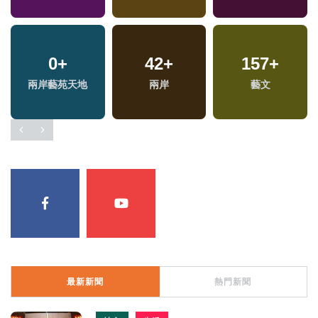
680
0
+
+
850
42
+
+
157
6
+
+
福
兩岸藝苑天地
政治
兩岸
社會
藝文
綜藝
區
最新新聞
熱門新聞