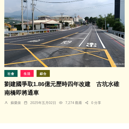
社會
生活
綜合
劉建國爭取1.86億元歷時四年改建 古坑水碓
南橋即將通車
蘇榮泉
2025年五月02日
7,274 觀看
0 分享