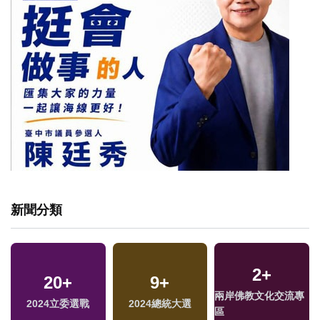
新聞分類
2
+
417
20
+
+
426
9
+
+
8
+
兩岸佛教文化交流專
2024立委選戰
文教
2024總統大選
綜合
海峽論壇專區
區