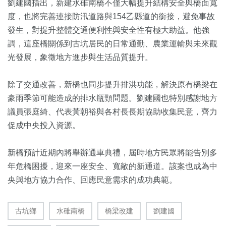
劉建國指出，新建水碓南橋不僅大幅提升結構安全與橋面寬
度，也將完善連接防汛道路與154乙縣道的銜接，避免事故
發生，對提升整體交通便利性與安全性有極大助益。他強
調，這座橋關係到古坑居民的日常通勤、農業運輸與未來觀
光發展，象徵地方進步與生活品質提升。
除了交通改善，新橋也同步提升排洪功能，解決原有橋梁在
豪雨季節可能造成的排水瓶頸問題。劉建國也特別感謝地方
議員張庭綺、代表黃朝裕與各村長長期協助收集民意，齊力
促成中央投入資源。
新橋預計近期內將舉辦通車典禮，屆時地方民眾將能告別多
年危橋困擾，迎來一座安全、寬敞的新通道。該案也成為中
央與地方協力合作、回應民意需求的成功典範。
古坑鄉
水碓南橋
橋梁改建
劉建國