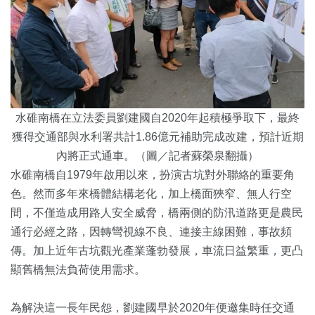
水碓南橋在立法委員劉建國自2020年起積極爭取下，最終
獲得交通部與水利署共計1.86億元補助完成改建，預計近期
內將正式通車。（圖／記者蘇榮泉翻攝）
水碓南橋自1979年啟用以來，扮演古坑對外聯絡的重要角
色。然而多年來橋體結構老化，加上橋面狹窄、無人行空
間，不僅造成用路人安全威脅，橋兩側的防汛道路更是農民
通行必經之路，因轉彎視線不良、連接主線困難，事故頻
傳。加上近年古坑觀光產業蓬勃發展，車流日益繁重，更凸
顯舊橋無法負荷使用需求。
為解決這一長年民怨，劉建國早於2020年便邀集時任交通