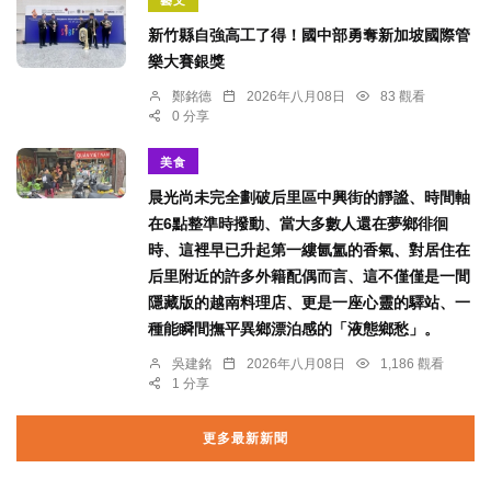
新竹縣自強高工了得！國中部勇奪新加坡國際管
樂大賽銀獎
鄭銘德
2026年八月08日
83 觀看
0 分享
美食
晨光尚未完全劃破后里區中興街的靜謐、時間軸
在6點整準時撥動、當大多數人還在夢鄉徘徊
時、這裡早已升起第一縷氤氳的香氣、對居住在
后里附近的許多外籍配偶而言、這不僅僅是一間
隱藏版的越南料理店、更是一座心靈的驛站、一
種能瞬間撫平異鄉漂泊感的「液態鄉愁」。
吳建銘
2026年八月08日
1,186 觀看
1 分享
更多最新新聞