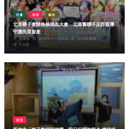
社會
生活
綜合
北港獅子會辦挽袖捐血大會 北港警聯手反詐宣導
守護民眾資產
蘇榮泉
2024年十一月18日
10,668 觀看
0 分享
生活