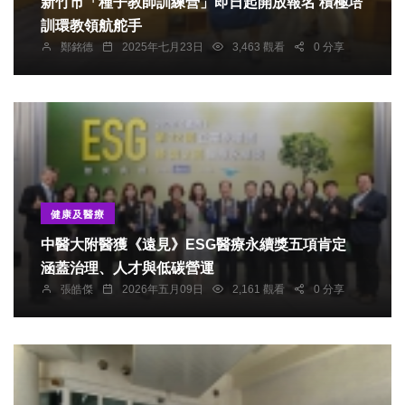
新竹市「種子教師訓練營」即日起開放報名 積極培
訓環教領航舵手
鄭銘德
2025年七月23日
3,463 觀看
0 分享
健康及醫療
中醫大附醫獲《遠見》ESG醫療永續獎五項肯定
涵蓋治理、人才與低碳營運
張皓傑
2026年五月09日
2,161 觀看
0 分享