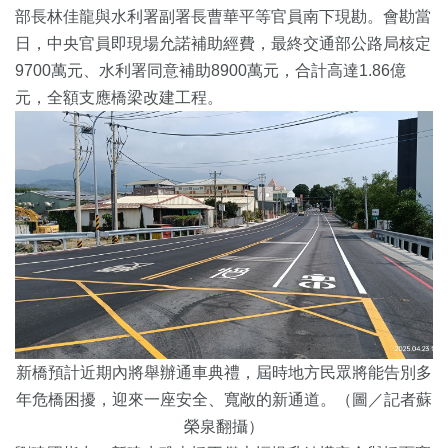
部長林佳龍與水利署副署長曹華平等官員南下現勘。會勘當
日，中央官員即現場允諾補助經費，最終交通部公路局核定
9700萬元、水利署同意補助8900萬元，合計高達1.86億
元，全額支應橋梁改建工程。
新橋預計近期內將舉辦通車典禮，屆時地方民眾將能告別多
年危橋困擾，迎來一座安全、寬敞的新通道。（圖／記者蘇
榮泉翻攝）