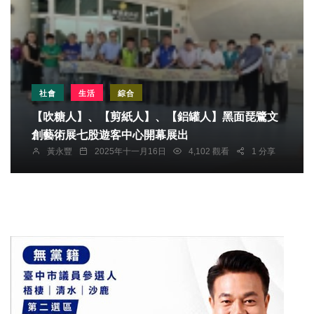
社會
生活
綜合
【吹糖人】、【剪紙人】、【鋁罐人】黑面琵鷺文
創藝術展七股遊客中心開幕展出
黃永豐
2025年十一月16日
4,102 觀看
1 分享