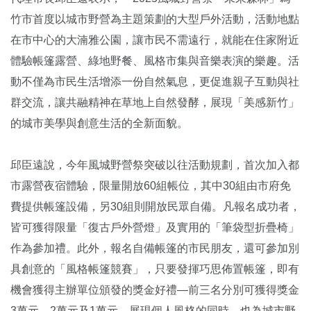
竹市首度以城市野營為主題策劃的大型戶外活動，活動地點
在市中心的大湳雅公園，讓市民不需遠行，就能在住家附近
體驗帳篷露營、綠地野餐、風格市集與音樂表演的樂趣。活
動不僅為市民生活增添一份自然氣息，更促進親子互動與社
群交流，讓共融精神在草地上自然發酵，展現「美感新竹」
的城市美學與創意生活的全新面貌。
邱臣遠說，今年風城野營祭突破以往活動規劃，首次加入都
市露營夜宿體驗，限量開放60組帳位，其中30組由市府免
費提供帳篷設備，另30組則開放民眾自備。凡報名成功者，
皆可獲得限量「復古戶外營燈」及實用的「筆袋型折疊椅」
作為參加禮。此外，報名自備帳篷的市民朋友，還可參加別
具創意的「風格帳篷競賽」，只要發揮巧思佈置帳篷，即有
機會獲得主辦單位頒發的獎金好禮—前三名分別可獲得獎金
3萬元、2萬元及1萬元，展現個人風格的同時，也為城市野