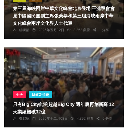
第三屆海峽兩岸中華文化峰會北京登場 王滬寧會會
見中國國民黨副主席張榮恭和第三屆海峽兩岸中華
文化峰會兩岸文化界人士代表
編輯部
2026年五月12日
3,252 觀看
1 分享
生活
財經及消費
只有Big City能夠超越Big City 週年慶再創新高 12
天業績飆破32億
鄭銘德
2025年十二月08日
4,392 觀看
0 分享