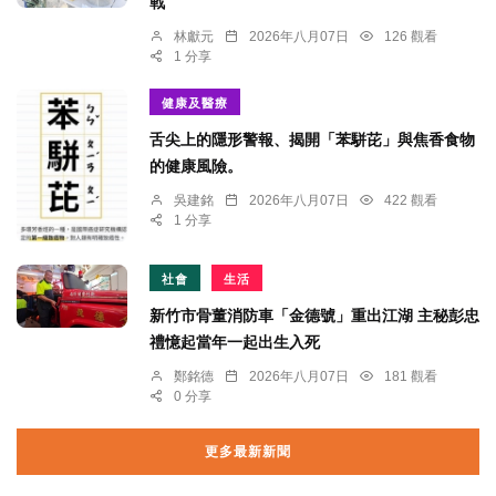
戰
林獻元
2026年八月07日
126 觀看
1 分享
健康及醫療
舌尖上的隱形警報、揭開「苯駢芘」與焦香食物
的健康風險。
吳建銘
2026年八月07日
422 觀看
1 分享
社會
生活
新竹市骨董消防車「金德號」重出江湖 主秘彭忠
禮憶起當年一起出生入死
鄭銘德
2026年八月07日
181 觀看
0 分享
更多最新新聞