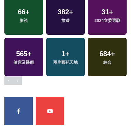
9
+
64
+
156
+
綜藝
兩岸
運動
11
+
1088
+
343
+
演唱會
政治
熱門