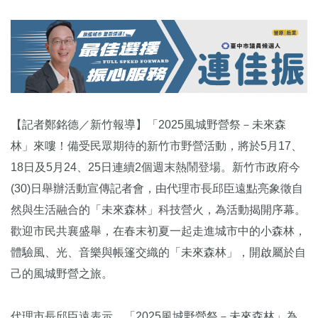
【記者鄭銘德／新竹報導】「2025風城野營祭－未來森
林」來嘍！備受民眾期待的新竹市野營活動，將於5月17、
18日及5月24、25日連續2個週末熱鬧登場。新竹市政府今
(30)日舉辦活動宣傳記者會，由代理市長邱臣遠點亮象徵自
然與生活融合的「未來森林」科技營火，為活動揭開序幕。
歡迎市民共襄盛舉，在春末初夏一起走進城市中的小森林，
體驗風、光、音樂與帳篷交織的「未來森林」，開啟屬於自
己的風城野營之旅。
代理市長邱臣遠表示，「2025風城野營祭－未來森林」為