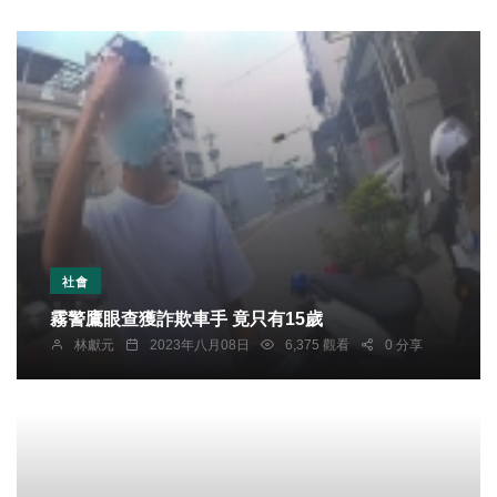
社會
霧警鷹眼查獲詐欺車手 竟只有15歲
林獻元
2023年八月08日
6,375 觀看
0 分享