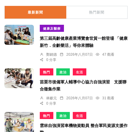
最新新聞
熱門新聞
健康及醫療
第三屆高齡健康產業博覽會世貿一館登場 「健康
新竹．全齡樂活」等你來體驗
鄭銘德
2026年八月07日
47 觀看
0 分享
熱門
政治
生活
苗栗市後備軍人輔導中心協力自強演習 支援聯
合徵集作業
林獻元
2026年八月07日
31 觀看
0 分享
熱門
政治
生活
雲林自強演習車機物資動員 整合軍民資源支援作