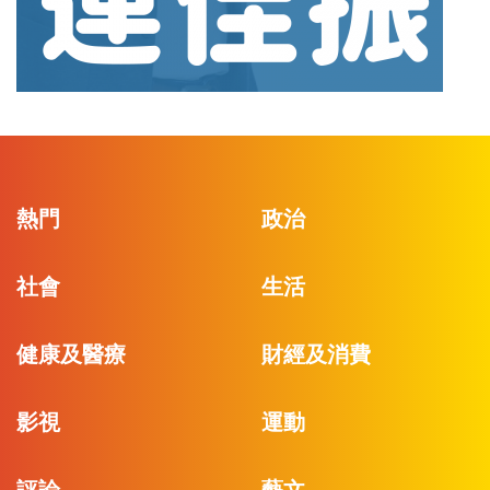
熱門
政治
社會
生活
健康及醫療
財經及消費
影視
運動
評論
藝文