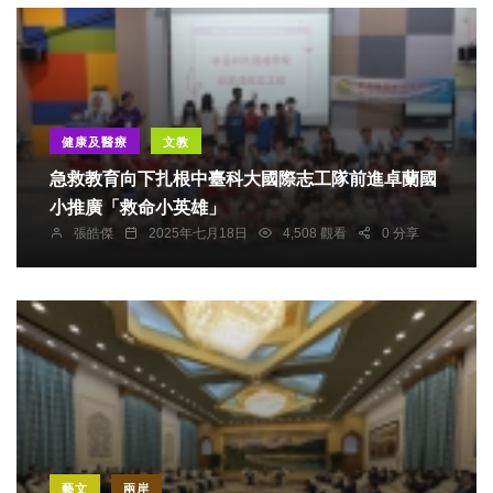
健康及醫療
文教
急救教育向下扎根中臺科大國際志工隊前進卓蘭國
小推廣「救命小英雄」
張皓傑
2025年七月18日
4,508 觀看
0 分享
藝文
兩岸