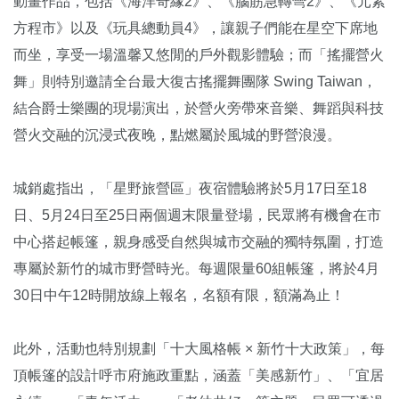
動畫作品，包括《海洋奇緣2》、《腦筋急轉彎2》、《元素
方程市》以及《玩具總動員4》，讓親子們能在星空下席地
而坐，享受一場溫馨又悠閒的戶外觀影體驗；而「搖擺營火
舞」則特別邀請全台最大復古搖擺舞團隊 Swing Taiwan，
結合爵士樂團的現場演出，於營火旁帶來音樂、舞蹈與科技
營火交融的沉浸式夜晚，點燃屬於風城的野營浪漫。
城銷處指出，「星野旅營區」夜宿體驗將於5月17日至18
日、5月24日至25日兩個週末限量登場，民眾將有機會在市
中心搭起帳篷，親身感受自然與城市交融的獨特氛圍，打造
專屬於新竹的城市野營時光。每週限量60組帳篷，將於4月
30日中午12時開放線上報名，名額有限，額滿為止！
此外，活動也特別規劃「十大風格帳 × 新竹十大政策」，每
頂帳篷的設計呼市府施政重點，涵蓋「美感新竹」、「宜居