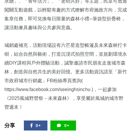
永續」、「青年活力」、「老幼共好」等主題，民眾可透過
闖關互動遊戲，以輕鬆有趣的方式瞭解市府施政方向，完成
集章任務，即可兌換每日限量的森林小禮─筆袋型折疊椅，
讓活動兼具趣味與公共參與意義。
城銷處補充，活動現場設有六芒星造型帳篷及未來森林打卡
樹，結合自然與藝術，打造沉浸式拍照空間，並規劃環境永
續DIY課程與戶外體驗活動，誠摯邀請市民朋友走進城市森
林，創造與自然共生的美好回憶。更多活動資訊請至「新竹
市政府城市行銷處」FB粉絲專頁查詢(
https://www.facebook.com/seeinghsinchu )，一起參加
《2025風城野營祭－未來森林》，享受屬於風城的城市野
營週末！
分享
0+
0+