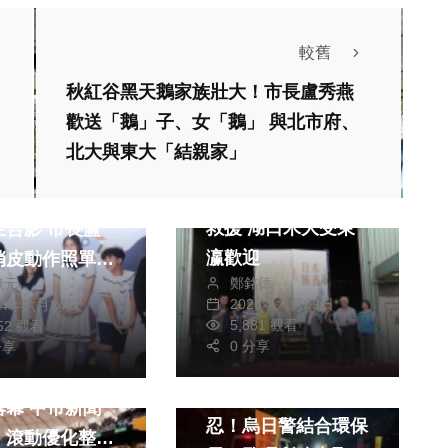
較舊
秋紅谷黑天鵝家族壯大！市長盧秀燕
歡送「鵝」子、女「鵝」 與北市府、
北大與東大「結親家」
生活
文教
日本米荒 臺灣成功
高中以下市長獎
救援 湖口米大受東
影 市長盧
瀛歡迎
俏皮動作照單全
鄭銘德
獻元
 現場歡笑聲不斷
2025年六月09日
24年六月24日
社會
5,881 觀看
052 觀看
0 分享
分享
社會
天台中首場演出
暑假將至 噪音零容
中市新聞
忍！烏日警結合環保
：滾動優化整備