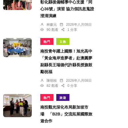
彰化縣後備輔導中心支援「同
心36號」演習 協力假訊息蒐證
澄清演練
林獻元
2026年八月08日
90 觀看
1 分享
熱門
文教
南投青年躍上國際！旭光高中
「黃金海岸造夢者」赴澳圓夢
副縣長王瑞德代許縣長授旗鼓
勵祝福
陳朝枝
2026年八月08日
82 觀看
0 分享
熱門
旅遊
南投觀光深化布局新加坡市
場 「B2B」交流拓展國際旅
遊合作