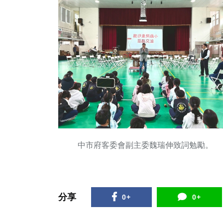
中市府客委會副主委魏瑞伸致詞勉勵。
分享
0+
0+