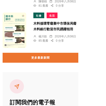
陳朝枝
2026年八月08日
81 觀看
0 分享
社會
生活
木料循環零廢棄中市環保局廢
木料銀行歡迎市民踴躍領用
楊川欽
2026年八月08日
85 觀看
0 分享
更多最新新聞
訂閱我們的電子報