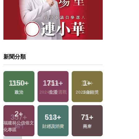
新聞分類
1150
+
1711
+
1
+
19
+
政治
生活
2023金鐘獎
評論
2
+
513
+
71
+
68
+
福建林公信俗文
財經及消費
兩岸
影視
化專區