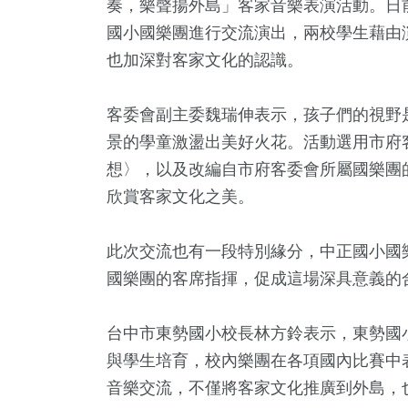
奏，樂聲揚外島」客家音樂表演活動。日
國小國樂團進行交流演出，兩校學生藉由
也加深對客家文化的認識。
客委會副主委魏瑞伸表示，孩子們的視野
景的學童激盪出美好火花。活動選用市府
想〉，以及改編自市府客委會所屬國樂團
欣賞客家文化之美。
4
+
7
+
1
+
12
+
175
此次交流也有一段特別緣分，中正國小國
兩岸佛教文化交
及醫療
兩岸藝苑天地
演唱會
運動
國樂團的客席指揮，促成這場深具意義的
流專區
台中市東勢國小校長林方鈴表示，東勢國
3
+
21
+
711
+
與學生培育，校內樂團在各項國內比賽中
壇專區
司法放大鏡
綜合
音樂交流，不僅將客家文化推廣到外島，