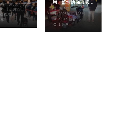
局、監理所強力取締
皓傑
跨年高峰
張皓傑
改裝車
25年十二月29日
2025年六月28日
293 觀看
4,314 觀看
分享
1 分享