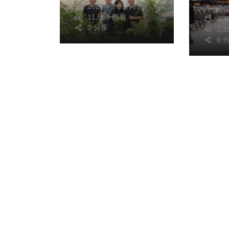
2023年十一月09日
張
迎接
11,598 觀看
20
0 分享
3,
0 