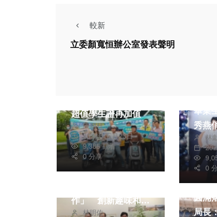
較新
立委顏寬恒辦公室發表聲明
熱門
生活
文教
綜合
政治
台灣好行接駁共享電
中市
動機車全免費 暨大
畢業生合
超值學生證再加值
秀燕
陳朝枝
2024年五月23日
林
生活
文教
收
9,385 觀看
20
政治
綜合
0 分享
9,
影視
0 
臻品藝術中心33週
五月
年展「土地的協
圓滿落幕 
作」 創新趣味和互
局長
林明佑
動展