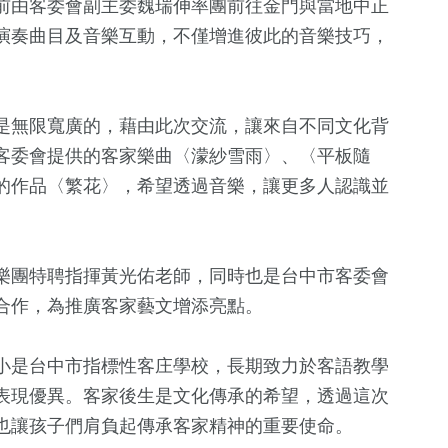
前由客委會副主委魏瑞伸率團前往金門與當地中正
演奏曲目及音樂互動，不僅增進彼此的音樂技巧，
是無限寬廣的，藉由此次交流，讓來自不同文化背
客委會提供的客家樂曲〈濛紗雪雨〉、〈平板隨
的作品〈繁花〉，希望透過音樂，讓更多人認識並
+
266
+
35
+
10
+
樂團特聘指揮黃光佑老師，同時也是台中市客委會
藝文
2024立委選戰
綜藝
合作，為推廣客家藝文增添亮點。
小是台中市指標性客庄學校，長期致力於客語教學
357
+
694
+
75
+
表現優異。客家後生是文化傳承的希望，透過這次
熱門
文教
美食
也讓孩子們肩負起傳承客家精神的重要使命。