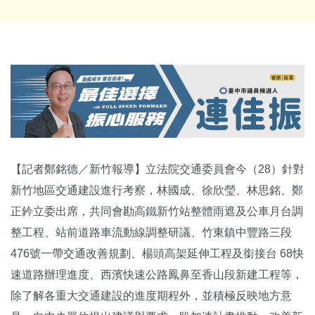
【記者鄭銘德／新竹報導】立法院交通委員會今（28）針對
新竹地區交通建設進行考察，林國成、徐欣瑩、林思銘、鄭
正鈐立委出席，共同會勘高鐵新竹站整體雨遮及公車月台調
整工程、站前道路車流動線調整研議、竹東鎮中豐路三段
476號一帶交通改善規劃、楊頭高架延伸工程及銜接台 68快
速道路辦理進度、西濱快速公路鳳鼻至香山段新建工程等，
除了解各重大交通建設的進度期程外，並積極反映地方意