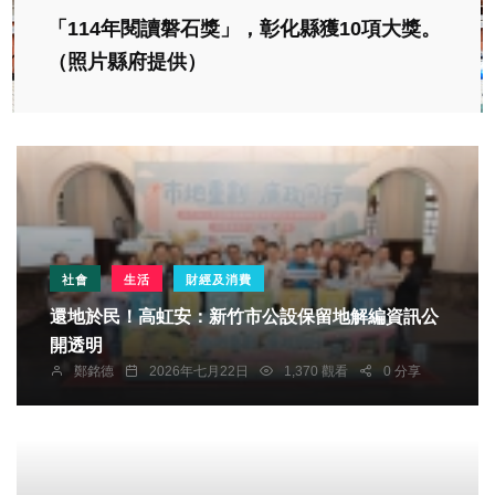
「114年閱讀磐石獎」，彰化縣獲10項大獎。
（照片縣府提供）
社會
生活
財經及消費
還地於民！高虹安：新竹市公設保留地解編資訊公
開透明
鄭銘德
2026年七月22日
1,370 觀看
0 分享