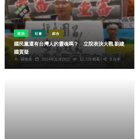
政治
社會
綜合
國民黨還有台灣人的靈魂嗎？ 立院表決大戰 劉建
國質疑
蘇榮泉
2024年五月28日
12,725 觀看
0 分享