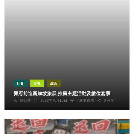
社會
文教
綜合
縣府前進新加坡旅展 推廣主題活動及數位套票
陳朝枝
2023年八月15日
7,978 觀看
0 分享