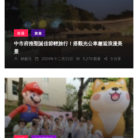
生活
旅遊
中市府推聖誕佳節輕旅行！搭觀光公車邂逅浪漫美
景
林獻元
2024年十二月11日
5,279 觀看
0 分享