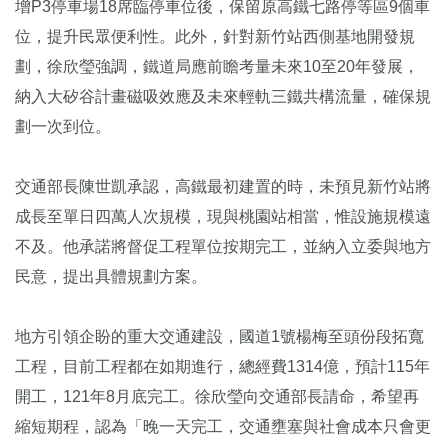
增P3停車場18席臨停車位後，保留原高鐵七路停等區9個車
位，提升民眾便利性。此外，針對新竹站西側基地開發規
劃，徐欣瑩強調，鐵道局應前瞻考量未來10至20年發展，
納入大矽谷計畫磁吸效應及未來輕軌三鐵共構流量，確保規
劃一次到位。
交通部長陳世凱承認，高鐵最初建置的時，未預見新竹站將
成長至單日四萬人次規模，現與桃園站相當，惟設施規模遠
不及。他承諾將督促工程單位按期完工，並納入立委與地方
民意，提出具體規劃方案。
地方引領企盼的重大交通建設，國道1號楊梅至頭份段拓寬
工程，目前工程都在如期進行，總經費1314億，預計115年
開工，121年8月底完工。徐欣瑩向交通部長請命，希望再
縮短期程，認為「晚一天完工，交通壅塞與社會成本只會更