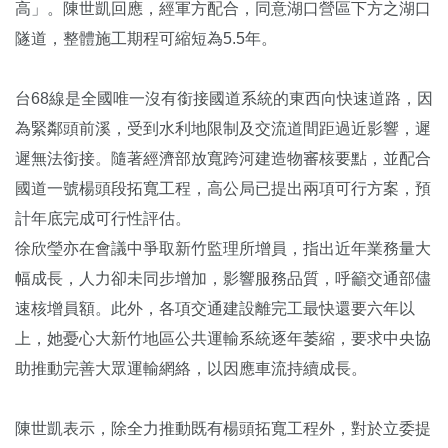
高」。陳世凱回應，經軍方配合，同意湖口營區下方之湖口
隧道，整體施工期程可縮短為5.5年。
台68線是全國唯一沒有銜接國道系統的東西向快速道路，因
為緊鄰頭前溪，受到水利地限制及交流道間距過近影響，遲
遲無法銜接。隨著經濟部放寬跨河建造物審核要點，並配合
國道一號楊頭段拓寬工程，高公局已提出兩項可行方案，預
計年底完成可行性評估。
徐欣瑩亦在會議中爭取新竹監理所增員，指出近年業務量大
幅成長，人力卻未同步增加，影響服務品質，呼籲交通部儘
速核增員額。此外，各項交通建設離完工最快還要六年以
上，她憂心大新竹地區公共運輸系統逐年萎縮，要求中央協
助推動完善大眾運輸網絡，以因應車流持續成長。
陳世凱表示，除全力推動既有楊頭拓寬工程外，對於立委提