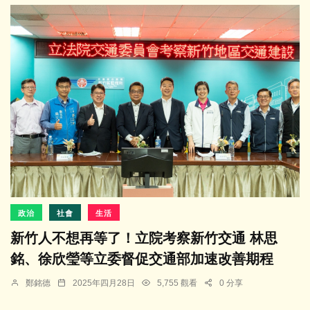
政治
社會
生活
新竹人不想再等了！立院考察新竹交通 林思
銘、徐欣瑩等立委督促交通部加速改善期程
鄭銘德
2025年四月28日
5,755 觀看
0 分享