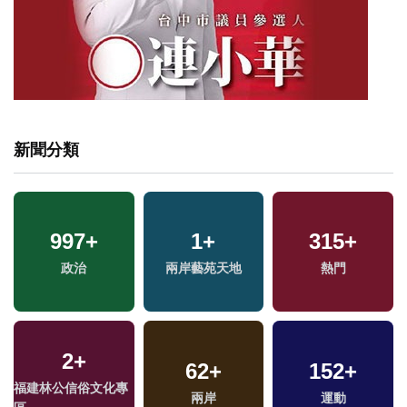
新聞分類
4
+
997
13
+
+
15
1
+
+
315
+
兩岸佛教文化交流專
2024總統大選
政治
兩岸藝苑天地
評論
熱門
區
2
+
451
+
612
62
+
+
152
30
+
+
福建林公信俗文化專
財經及消費
兩岸
文教
2024立委選戰
運動