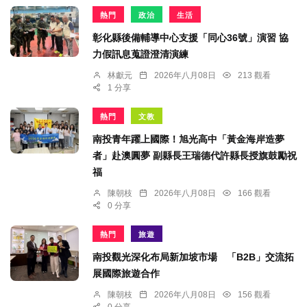
熱門
政治
生活
彰化縣後備輔導中心支援「同心36號」演習 協
力假訊息蒐證澄清演練
林獻元
2026年八月08日
213 觀看
1 分享
熱門
文教
南投青年躍上國際！旭光高中「黃金海岸造夢
者」赴澳圓夢 副縣長王瑞德代許縣長授旗鼓勵祝
福
陳朝枝
2026年八月08日
166 觀看
0 分享
熱門
旅遊
南投觀光深化布局新加坡市場 「B2B」交流拓
展國際旅遊合作
陳朝枝
2026年八月08日
156 觀看