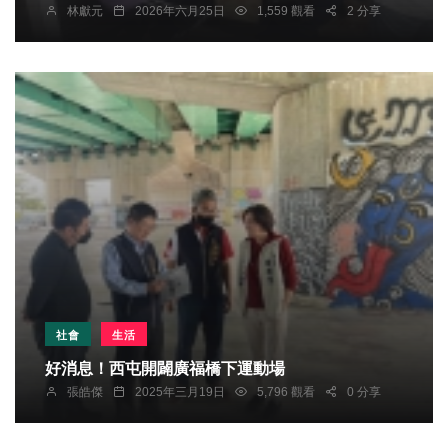
林獻元
2026年六月25日
1,559 觀看
2 分享
社會
生活
好消息！西屯開闢廣福橋下運動場
張皓傑
2025年三月19日
5,796 觀看
0 分享