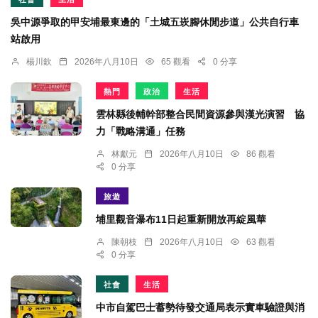
吳中源爭取的甲安埔最東邊的「土城五崁腳休閒步道」公共自行車
站啟用
楊川欽
2026年八月10日
65 觀看
0 分享
熱門
政治
生活
雲林縣後輔幹部整合民間資源參與漢光演習 協
力「戰略溝通」任務
林獻元
2026年八月10日
86 觀看
0 分享
旅遊
埔里觀音瀑布11日起重新開放再綻風華
陳朝枝
2026年八月10日
63 觀看
0 分享
社會
生活
中市自駕巴士蓄勢待發交通局表示實車驗證與消