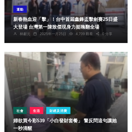
運動
新春熱血迎「擊」！台中首屆鑫鋒盃擊劍賽25日盛
大登場 台灣第一陳致傑現身力挺嗨翻全場
林獻元
2025年一月25日
4,709 觀看
0 分享
社會
生活
財經及消費
婦欲買今彩539「小白發財套餐」 警反問這句讓她
一秒清醒