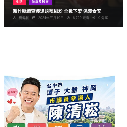
生活
健康及醫療
新竹縣續查獲違規辣椒粉 全數下架 保障食安
鄭銘德
2024年三月10日
6,720 觀看
0 分享