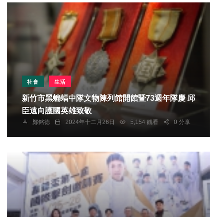
社會
生活
新竹市黑蝙蝠中隊文物陳列館開館暨73週年隊慶 邱
臣遠向護國英雄致敬
鄭銘德
2024年十二月26日
5,154 觀看
0 分享