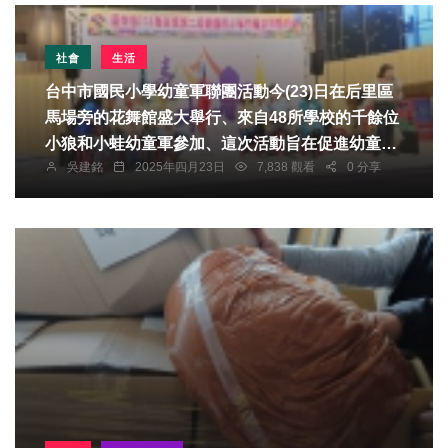
社會
生活
台中市國民小學幼童軍聯團活動今(23)日在后里區
馬場旁的花舞館盛大舉行、來自48所學校的千餘位
小狼和小蛙幼童軍參加、這次活動旨在促進幼童軍
吳建銘
2025年四月23日
7,838 觀看
0 分享
之間的交流與合作，培養孩子們的團隊精神和社會
責任感。