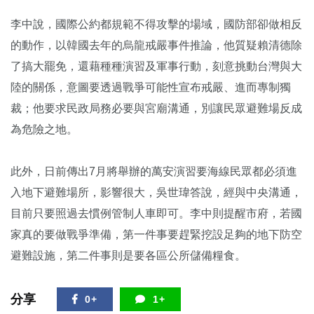
李中說，國際公約都規範不得攻擊的場域，國防部卻做相反
的動作，以韓國去年的烏龍戒嚴事件推論，他質疑賴清德除
了搞大罷免，還藉種種演習及軍事行動，刻意挑動台灣與大
陸的關係，意圖要透過戰爭可能性宣布戒嚴、進而專制獨
裁；他要求民政局務必要與宮廟溝通，別讓民眾避難場反成
為危險之地。
此外，日前傳出7月將舉辦的萬安演習要海線民眾都必須進
入地下避難場所，影響很大，吳世瑋答說，經與中央溝通，
目前只要照過去慣例管制人車即可。李中則提醒市府，若國
家真的要做戰爭準備，第一件事要趕緊挖設足夠的地下防空
避難設施，第二件事則是要各區公所儲備糧食。
分享
0+
1+