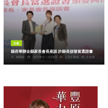
文教
縣府舉辦全縣家長會長座談 許縣長頒發當選證書
陳朝枝
2025年十一月18日
3,281 觀看
0 分享