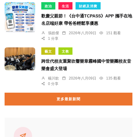
政治
生活
財經及消費
歡慶父親節！《台中通TCPASS》APP 攜手在地
名店端好康 帶爸爸輕鬆享優惠
張皓傑
2026年八月09日
151 觀看
1 分享
藝文
文教
跨世代校友重聚吹響樂章霧峰國中管樂團校友音
樂會盛大登場
楊川欽
2026年八月09日
135 觀看
0 分享
更多最新新聞