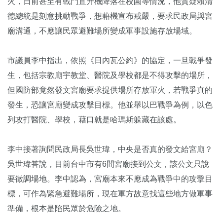
火，日前甚至有戰鬥直升機降落在校園等情況，他質疑賴清
德總統是刻意挑動戰爭，想藉機宣布戒嚴，要求民政局與宮
廟溝通，不應讓民眾避難場所變成軍事設施存放場域。
市議員李中指出，依照《日內瓦公約》的協定，一旦戰爭發
生，包括宗教廟宇教堂、醫院及學校都是不得攻擊的場所，
但國防部竟然發文宮廟要求提供場所存放軍火，若戰爭真的
發生，恐讓宮廟變成攻擊目標。他並舉以巴戰爭為例，以色
列攻打醫院、學校，藉口就是哈瑪斯躲藏在該處。
李中接著詢問民政局長吳世瑋，中央是否真的發文給宮廟？
吳世瑋答說，目前台中市有6間宮廟接到公文，該公文只說
要徵調場地。李中認為，宮廟本來不應成為戰爭中的攻擊目
標，可作為緊急避難場所，現在軍方故意找這些地方做軍事
準備，根本是陷民眾於危險之地。