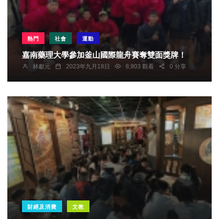
熱門
社會
運動
嘉南藥理大學參加釜山國際龍舟賽奪雙面獎牌！
林獻元
2023年九月18日
8,903 觀看
0 分享
財經及消費
文教