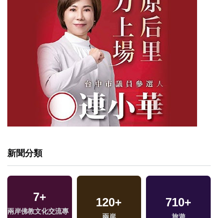
新聞分類
7
+
120
+
710
+
兩岸佛教文化交流專
兩岸
旅遊