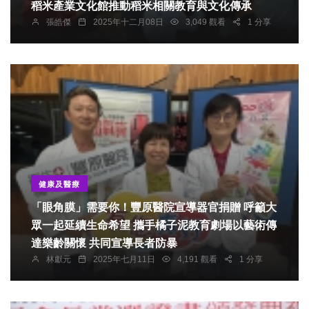
稻米產業文化館推動稻米相關教育與文化傳承
張皓傑
2025年十二月08日
3,049 觀看
1 分享
健康及醫療
「眼角膜」需要你！豐原醫院宣導器官捐贈 呼籲大
眾一起延續生命希望 攜手橘子泥教育劇場以藝術傳
達樂齡關懷 共同宣導長者防暴
林獻元
2025年七月11日
4,191 觀看
1 分享