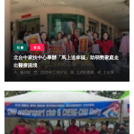
社會
生活
北台中家扶中心舉辦「馬上送幸福」助弱勢家庭走
出醫療困境
楊川欽
2026年三月07日
3,450 觀看
1 分享