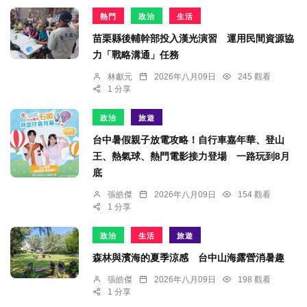
熱門
政治
生活
苗栗縣後輔幹部投入漢光演習 運用民間資源協
力「戰略溝通」任務
林獻元
2026年八月09日
245 觀看
1 分享
政治
旅遊
台中暑假親子放電攻略！自行車嘉年華、登山
王、熱氣球、熱門電影接力登場 一路玩到8月
底
張皓傑
2026年八月09日
154 觀看
1 分享
政治
生活
旅遊
森林與濱海的夏季涼感 台中山海露營消暑趣
張皓傑
2026年八月09日
198 觀看
1 分享