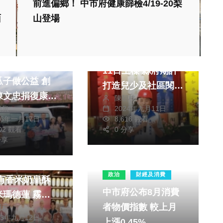
前進偏鄉！ 中市府健康篩檢4/19-20梨
面
山登場
社會
生活
生活
健康及醫療
文教
「愛的書庫」共讀館
義創新創業協會
11日上樑 縣府期許
瓜子做公益 創
打造兒少及社區閱讀
陳文忠捐復康巴
陳朝枝
中心
榮泉
2024年九月11日
饋鄉里
26年一月17日
8,616 觀看
002 觀看
0 分享
生活
分享
消費
製作
政治
財經及消費
中市府公布8月消費
瑪德蓮 霧峰
者物價指數 較上月
獻元
會普利共好商城
23年九月12日
上漲0.45%