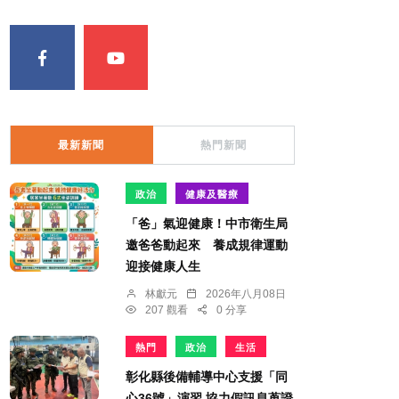
最新新聞
熱門新聞
政治
健康及醫療
「爸」氣迎健康！中市衛生局
邀爸爸動起來 養成規律運動
迎接健康人生
林獻元
2026年八月08日
207 觀看
0 分享
熱門
政治
生活
彰化縣後備輔導中心支援「同
心36號」演習 協力假訊息蒐證