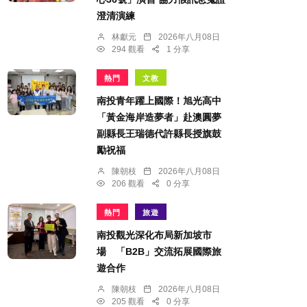
澄清演練
林獻元
2026年八月08日
294 觀看
1 分享
熱門
文教
南投青年躍上國際！旭光高中
「黃金海岸造夢者」赴澳圓夢
副縣長王瑞德代許縣長授旗鼓
勵祝福
陳朝枝
2026年八月08日
206 觀看
0 分享
熱門
旅遊
南投觀光深化布局新加坡市
場 「B2B」交流拓展國際旅
遊合作
陳朝枝
2026年八月08日
205 觀看
0 分享