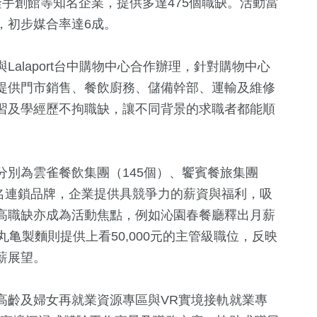
隆手創館等知名企業，提供多達475個職缺。活動當
，初步媒合率達6成。
alaport台中購物中心合作辦理，針對購物中心
提供門市銷售、餐飲廚務、儲備幹部、運輸及維修
習及學經歷不拘職缺，讓不同背景的求職者都能順
33
+
210
+
28
+
別為雲雀餐飲集團（145個）、饗賓餐旅集團
兩岸道教文化交
藝文
2024立委選
知名連鎖品牌，企業提供具競爭力的薪資與福利，吸
流專區
高職缺亦成為活動焦點，例如沁園春餐廳釋出月薪
會，丸亀製麵則提供上看50,000元的主管級職位，反映
958
+
588
+
11
+
薪展望。
政治
文教
海峽論壇專
高齡及婦女再就業資源專區與VR實境接軌就業專