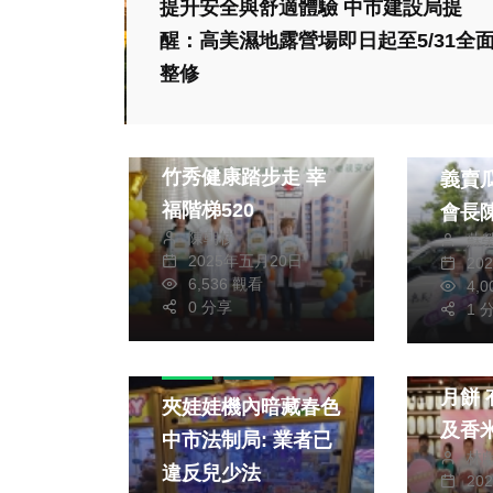
提升安全與舒適體驗 中市建設局提
醒：高美濕地露營場即日起至5/31全
熱門
整修
生活
健康及醫療
綜合
綜合
大嘉
竹秀健康踏步走 幸
義賣
福階梯520
會長
陳朝枝
蘇
士回
2025年五月20日
20
6,536 觀看
4,
熱門
0 分享
1 
財經及
新口味 用香米
政治
社會
月餅 有香米奶皇酥
夾娃娃機內暗藏春色
及香米
中市法制局: 業者已
林
區農
違反兒少法
20