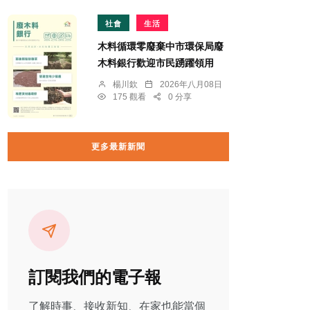
社會
生活
木料循環零廢棄中市環保局廢
木料銀行歡迎市民踴躍領用
楊川欽
2026年八月08日
175 觀看
0 分享
更多最新新聞
訂閱我們的電子報
了解時事、接收新知、在家也能當個