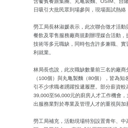
含饗賓餐旅集團、丸亀製麵、OSIM、台
日吸引大批民眾到場參與，現場面試熱絡
勞工局長林淑媛表示，此次聯合徵才活動與L
餐飲及零售服務廠商規劃辦理媒合活動，
技術等多元職缺，同時包含許多兼職、實
利就業。
4
+
0
+
139
+
1136
+
56
+
林局長也說，此次職缺數量前三名的廠商分
兩岸佛教文化交
食
運動
社會
兩岸
（100個）與丸亀製麵（80個），皆為
流專區
引不少求職者踴躍投遞履歷。部分薪資較
39,000至56,000元的廚房人才工作機
4
+
498
+
10
+
出服務業對於專業及管理人才的重視與加
及消費
健康及醫療
演唱會
勞工局補充，活動現場特別設置青年、中