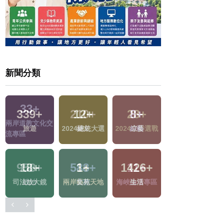
新聞分類
339
+
12
+
8
+
15
+
戰
旅遊
2024總統大選
綜藝
評論
18
+
1
+
1426
+
1
+
區
司法放大鏡
兩岸藝苑天地
生活
2023金鐘獎