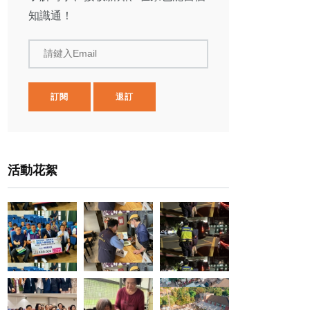
知識通！
請鍵入Email
訂閱
退訂
活動花絮