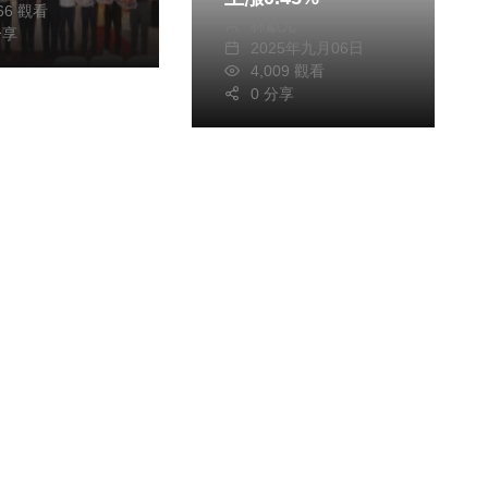
月嘉年華」烤肉
466 觀看
林獻元
、農村香米月餅
分享
2025年九月06日
4,009 觀看
0 分享