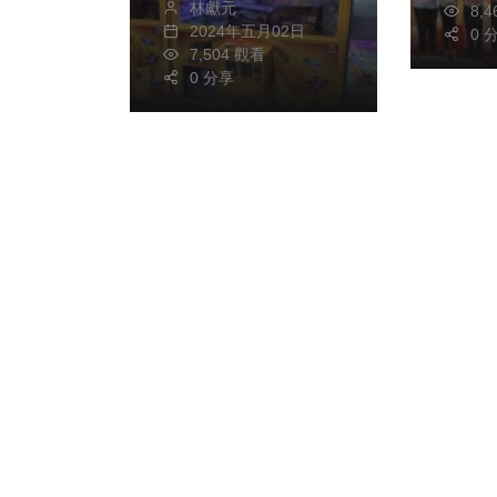
「秋
林獻元
8,
2024年五月02日
海鮮
0 
7,504 觀看
6大區
0 分享